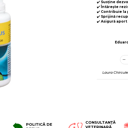
✔️
Susține dezvo
✔️
Întărește rezi
✔️
Contribuie la 
✔️
Sprijină recu
✔️
Asigură aport
Eduar
Laura Chircul
CONSULTANȚĂ
POLITICĂ DE
VETERINARĂ