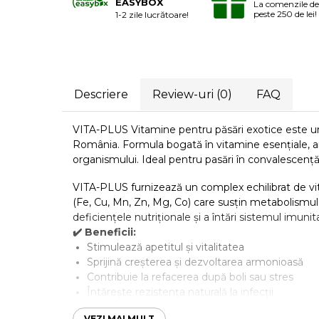
EASYBOX
La comenzile de
Laxative
peste 250 de lei!
1-2 zile lucrătoare!
Gel antiinflamator
Descriere
Review-uri
(0)
FAQ
VITA-PLUS Vitamine pentru păsări exotice este un s
România. Formula bogată în vitamine esențiale, ami
organismului. Ideal pentru pasări în convalescenț
VITA-PLUS furnizează un complex echilibrat de vita
(Fe, Cu, Mn, Zn, Mg, Co) care susțin metabolismul,
deficiențele nutriționale și a întări sistemul imunita
✔️ Beneficii:
Stimulează apetitul și vitalitatea
Sprijină creșterea și dezvoltarea armonioasă
Contribuie la refacerea după boli sau stres
Întărește rezistența naturală la infecții
Furnizează nutrienți esențiali pentru pene sănă
VEZI MAI MULT