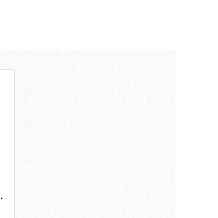
-4 săptămâni. Se recomandă agitarea flaconului
0