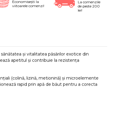
Economiseşti la
La comenzile
viitoarele comenzi!
de peste 200
lei!
ănătatea și vitalitatea păsărilor exotice din
ză apetitul și contribuie la rezistența
iali (colină, lizină, metionină) și microelemente
cționează rapid prin apă de băut pentru a corecta