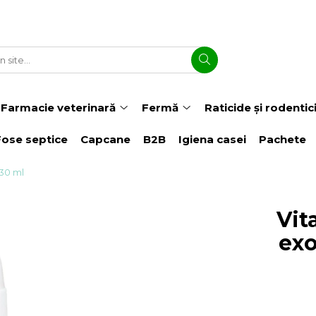
Farmacie veterinară
Fermă
Raticide și rodentic
Fose septice
Capcane
B2B
Igiena casei
Pachete
 30 ml
Vit
exo