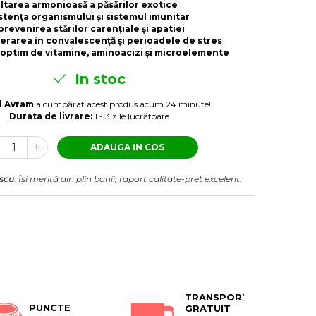
ltarea armonioasă a păsărilor exotice
stența organismului și sistemul imunitar
prevenirea stărilor carențiale și apatiei
perarea în convalescență și perioadele de stres
 optim de vitamine, aminoacizi și microelemente
In stoc
a cumpărat acest produs acum 24 minute!
d Avram
Durata de livrare:
1 - 3 zile lucrătoare
ADAUGA IN COS
escu
: Își merită din plin banii, raport calitate-preț excelent.
TRANSPORT
PUNCTE
GRATUIT