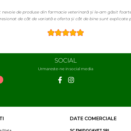
 nevoie de produse din farmacie veterinară și le-am găsit foarte
esionat de cât de variată e oferta și cât de bine sunt explicate 
SOCIAL
Urmareste-ne in social media
TI
DATE COMERCIALE
e Plata
SC EMIDOGAVET SRL