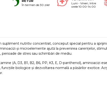
RETUR
Luni - Vineri, între
În termen de 30 zile!
orele 10:00-14:00
upliment nutritiv concentrat, conceput special pentru a sprijini s
noacizi și microelemente ajută la prevenirea carențelor, stimulea
ă, perioade de stres sau schimbări de mediu.
mine (A, D3, B1, B2, B6, PP, K3, E, D-panthenol), aminoacizi esenț
 funcțiile biologice și dezvoltarea normală a păsărilor exotice. A
r.
toase și activitate optimă