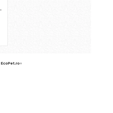
0
e
EcoPet.ro
⭐