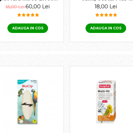
Ultimum PRO 100 ml
tabletă
60,00 Lei
18,00 Lei
65,00 Lei
ADAUGA IN COS
ADAUGA IN COS