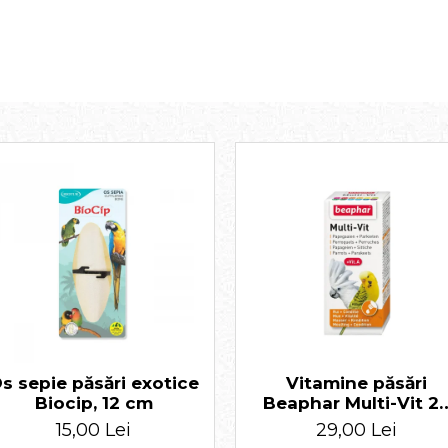
 de mediu
re
ă de nutrienți
e apă de băut, timp de 5-7 zile. Se poate repeta la interval de 3
luției.
l
s sepie păsări exotice
Vitamine păsări
Biocip, 12 cm
Beaphar Multi-Vit 2
ml
15,00 Lei
29,00 Lei