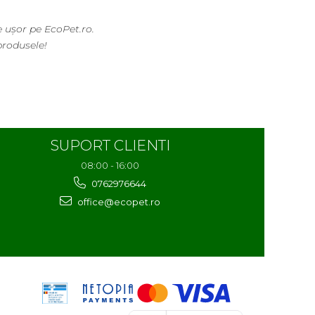
 ușor pe EcoPet.ro.
produsele!
SUPORT CLIENTI
08:00 - 16:00
0762976644
office@ecopet.ro