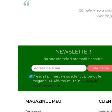
Câinele meu a avut
Sunt impr
NEWSLETTER
Nu rata ofertele si promotiile noastre
Vreau să primesc newsletter cu promoțiile
magazinului. Află mai multe în
Politica de
Confidentialitate
MAGAZINUL MEU
CLIEN
Despre noi
Metode d