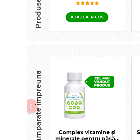
ADAUGA IN COS
Frecvent cumparate impreuna
Complex vitamine și
S
minerale pentru păsări