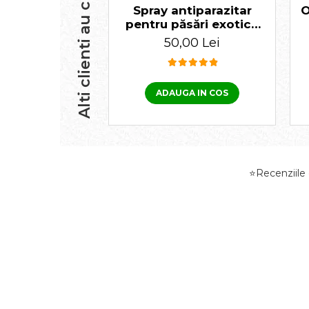
Alti clienti au cumparat
Spray antiparazitar
O
pentru păsări exotice
Beaphar 150 ml
50,00 Lei
ADAUGA IN COS
⭐Recenziile d