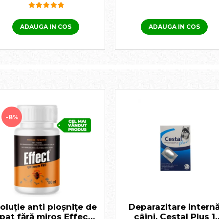
ADAUGA IN COS
ADAUGA IN COS
-8%
oluție anti ploșnițe de
Deparazitare intern
pat fără miros Effect
câini, Cestal Plus 1