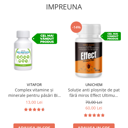
IMPREUNA
-14%
VITAFOR
UNICHEM
Complex vitamine și
Soluție anti ploșnițe de pat
minerale pentru păsări Bio
fără miros Effect Ultimum
Multivita 100 ml
PRO 100 ml
13,00 Lei
70,00 Lei
60,00 Lei
ADAUGA IN COS
ADAUGA IN COS