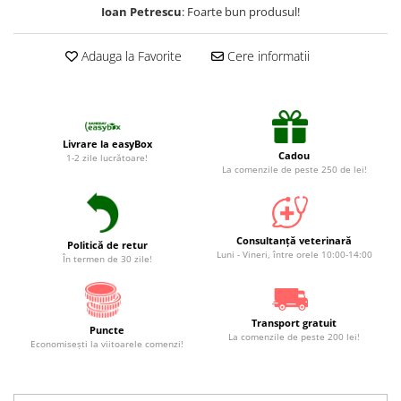
Suplimente și vitamine păsări și
Ioan Petrescu
: Foarte bun produsul!
găini
Antidiareice
Adauga la Favorite
Cere informatii
Laxative
Gel antiinflamator
Livrare la easyBox
Cadou
1-2 zile lucrătoare!
La comenzile de peste 250 de lei!
Consultanță veterinară
Politică de retur
Luni - Vineri, între orele 10:00-14:00
În termen de 30 zile!
Transport gratuit
Puncte
La comenzile de peste 200 lei!
Economiseşti la viitoarele comenzi!