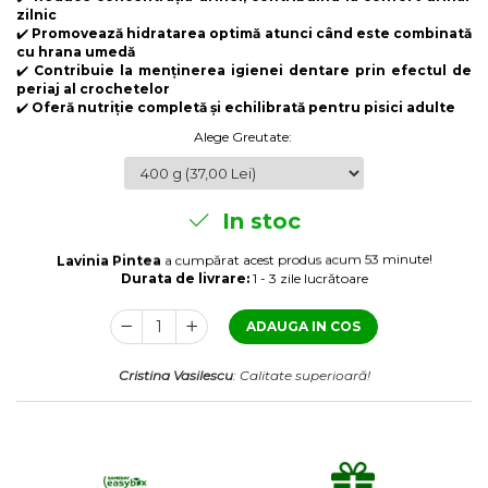
Laxative
zilnic
✔️
Promovează hidratarea optimă atunci când este combinată
Gel antiinflamator
cu hrana umedă
✔️
Contribuie la menținerea igienei dentare prin efectul de
periaj al crochetelor
✔️
Oferă nutriție completă și echilibrată pentru pisici adulte
Alege Greutate
:
In stoc
a cumpărat acest produs acum 53 minute!
Lavinia Pintea
Durata de livrare:
1 - 3 zile lucrătoare
ADAUGA IN COS
Cristina Vasilescu
: Calitate superioară!