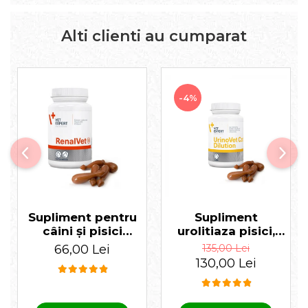
Alti clienti au cumparat
-4%
Supliment pentru
Supliment
câini și pisici
urolitiaza pisici,
RenalVet Twist Off
Urinovet Cat
66,00 Lei
135,00 Lei
60 capsule
Dilution, 45
130,00 Lei
capsule