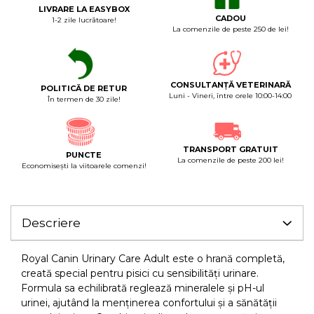
LIVRARE LA EASYBOX
CADOU
1-2 zile lucrătoare!
La comenzile de peste 250 de lei!
CONSULTANȚĂ VETERINARĂ
POLITICĂ DE RETUR
Luni - Vineri, între orele 10:00-14:00
În termen de 30 zile!
TRANSPORT GRATUIT
PUNCTE
La comenzile de peste 200 lei!
Economiseşti la viitoarele comenzi!
Descriere
Royal Canin Urinary Care Adult este o hrană completă,
creată special pentru pisici cu sensibilități urinare.
Formula sa echilibrată reglează mineralele și pH-ul
urinei, ajutând la menținerea confortului și a sănătății