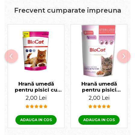
Aditivi: Vitamina A 14.000 UI, D3 700 UI, Fier 33 mg,
Frecvent cumparate impreuna
Iod 3,3 mg, Cupru 10 mg, Mangan 43 mg, Zinc 135 mg,
Seleniu 0,05 mg, antioxidanți.
Hrană umedă
Hrană umedă
pentru pisici cu
pentru pisici
ficat Biocat 100 gr
Biocat Sterilised 85
2,00 Lei
2,00 Lei
gr
ADAUGA IN COS
ADAUGA IN COS