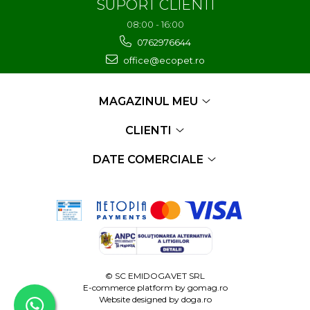
SUPORT CLIENTI
08:00 - 16:00
0762976644
office@ecopet.ro
MAGAZINUL MEU
CLIENTI
DATE COMERCIALE
© SC EMIDOGAVET SRL
E-commerce platform by
gomag.ro
Website designed by
doga.ro