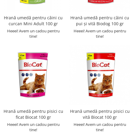
Articulații
Perii și piepteni câini
Clești pentru unghii pisici
Pisici
Clești unghii
Perii și piepteni pisici
Hrană umedă pentru câini cu
Suplimente și vitamine pisici
Hrană umedă pentru câini cu
Șampoane câini
Șampoane pisici
curcan Mini Adult 100 gr
pui și vită Biodog 100 gr
Antiparazitare interne pisici
Pampers câini
Șervețele umede pisici
Heeei! Avem un cadou pentru
Heeei! Avem un cadou pentru
Deparazitare Externa Pisici
Șervețele umede câini
tine!
tine!
Accesorii pisici
Dermatologice pisici
Accesorii câini
Casete, tăvi și litiere pisici
Antiseptice
Zgărzi, lese, hamuri câini
Castroane și boluri pisici
Igiena ochilor
Jucării câini
Ansambluri pisici
ORL pisici
Cuști transport câini
Jucării pisici
Igienă orală pisici
Castroane câini
Zgărzi și hamuri pisici
Afecțiuni digestive pisici
Botnițe câini
Educare pisici
Afecțiuni hepatice pisici
Educare câini
Promoții pisici
Afecțiuni renale/urinare pisici
Diverse
Afecțiuni sistem nervos pisici
Promoții câini
Articulații
Hrană umedă pentru pisici cu
Hrană umedă pentru pisici cu
ficat Biocat 100 gr
vită Biocat 100 gr
Păsări
Heeei! Avem un cadou pentru
Heeei! Avem un cadou pentru
Antiparazitare păsări
tine!
tine!