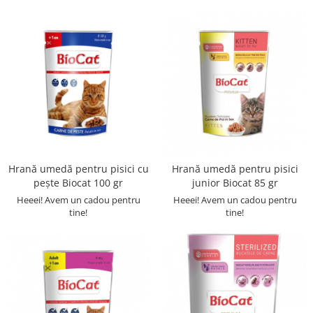
Suplimente și vitamine păsări și
găini
Antidiareice
Laxative
Gel antiinflamator
Hrană umedă pentru pisici cu
Hrană umedă pentru pisici
pește Biocat 100 gr
junior Biocat 85 gr
Heeei! Avem un cadou pentru
Heeei! Avem un cadou pentru
tine!
tine!