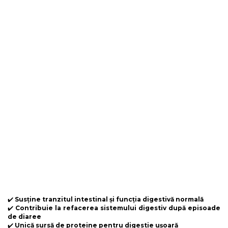
✔️
Susține tranzitul intestinal și funcția digestivă normală
✔️
Contribuie la refacerea sistemului digestiv după episoade
de diaree
✔️
Unică sursă de proteine pentru digestie ușoară