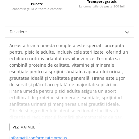
Transport gratuit
Puncte
La comenzile de peste 200 lei!
Economiseşti la viitoarele comenzi!
Descriere
Această hrană umedă completă este special concepută
pentru pisicile adulte, inclusiv cele sterilizate, oferind un
echilibru nutritiv adaptat nevoilor zilnice. Formula sa
combină proteine de calitate, vitamine și minerale
esențiale pentru a sprijini sănătatea aparatului urinar,
greutatea ideală și vitalitatea generală. Hrana este ușor
de servit și plăcut acceptată de majoritatea pisicilor.
Hrana umedă pentru pisici adulte asigură un aport
echilibrat de proteine și minerale esențiale, sprijinind
sănătatea urinară și menținerea unei greutăți ideale.
Fibrele și ingredientele atent selecționate facilitează
digestia și reduc riscul formării ghemotoacelor de păr.
Antioxidanții din compoziție întăresc sistemul natural de
VEZI MAI MULT
apărare al organismului.
✔️
Beneficii:
Informatii conformitate produs