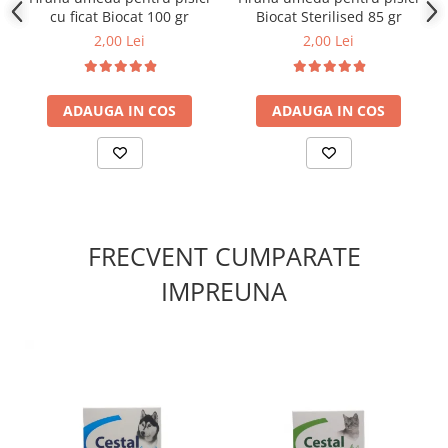
Carne și produse derivate de origine animală (pui 4%),
cu ficat Biocat 100 gr
Biocat Sterilised 85 gr
extracte de proteine vegetale, pește și produse derivate
2,00 Lei
2,00 Lei
din pește, derivate de origine vegetală, minerale, uleiuri
și grăsimi, diverse zaharuri.
Constituenți analitici:
umiditate 78%, proteină brută
ADAUGA IN COS
ADAUGA IN COS
13%, grăsimi 3,3%, cenușă 2%, fibră 0,5%.
Aditivi nutriționali:
Vit. A 1204 UI/kg, Vit. D3 168 UI/kg,
Vit. E 342 mg/kg, Taurină 519 mg/kg, Fe 35 mg/kg, I 0,68
mg/kg, Cu 4,3 mg/kg, Mn 6,2 mg/kg, Zn 85 mg/kg, Se 0,05
mg/kg.
FRECVENT CUMPARATE
IMPREUNA