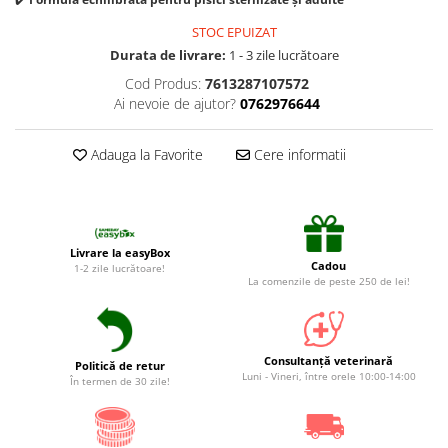
Suplimente și vitamine păsări și
găini
STOC EPUIZAT
Antidiareice
Durata de livrare:
1 - 3 zile lucrătoare
Cod Produs:
7613287107572
Laxative
Ai nevoie de ajutor?
0762976644
Gel antiinflamator
Adauga la Favorite
Cere informatii
Livrare la easyBox
Cadou
1-2 zile lucrătoare!
La comenzile de peste 250 de lei!
Consultanță veterinară
Politică de retur
Luni - Vineri, între orele 10:00-14:00
În termen de 30 zile!