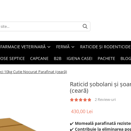
FARMACIE VETERINARĂ
FERMĂ
RATICIDE ȘI RODENTICIDE
FOSE SEPTICE
CAPCANE
B2B
IGIENA CASEI
PACHETE
BLO
eci 10kg Cutie Nocurat Parafinat (ceară)
Raticid șobolani și șo
(ceară)
2 Review-uri
430,00 Lei
✔️
Momeală parafinată rezistent
✔️
Contribuie la eliminarea pop