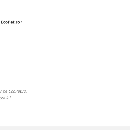
e
EcoPet.ro
⭐
Raluca Popescu
ro este salvarea mea de fiecare dată când am nevoie de hrană sau produs
E greu să găsești un magazin online cu o gamă atât de largă