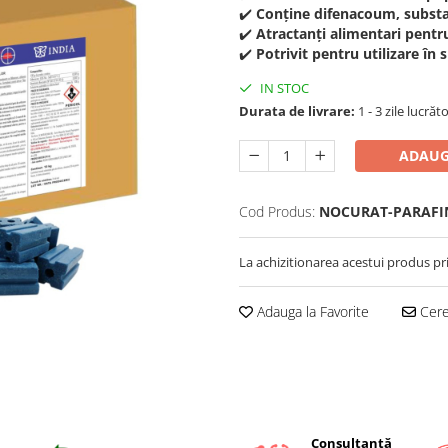
✔️
Conține difenacoum, substa
✔️
Atractanți alimentari pentr
✔️
Potrivit pentru utilizare în s
IN STOC
Durata de livrare:
1 - 3 zile lucrăt
ADAUG
Cod Produs:
NOCURAT-PARAFI
La achizitionarea acestui produs pr
Adauga la Favorite
Cere 
Consultanță