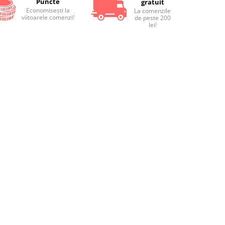
Puncte
gratuit
Economiseşti la
La comenzile
viitoarele comenzi!
de peste 200
lei!