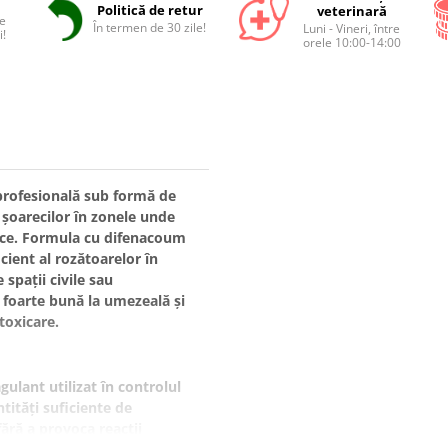
Politică de retur
veterinară
e
În termen de 30 zile!
Luni - Vineri, între
i!
orele 10:00-14:00
profesională sub formă de
 șoarecilor în zonele unde
ice. Formula cu difenacoum
icient al rozătoarelor în
 spații civile sau
ă foarte bună la umezeală și
toxicare.
gulant utilizat în controlul
tități suficiente de
ără a provoca reacții