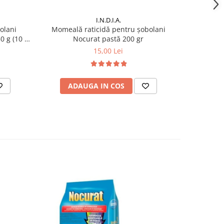
I.N.D.I.A.
olani
Momeală raticidă pentru șobolani
Momeală
0 g (10 x
Nocurat pastă 200 gr
15,00 Lei
ADAUGA IN COS
AD