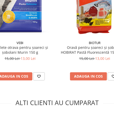
clusiv la recomandarea
VEBI
BIOTUR
ulete otrava pentru șoareci și
Oravă pentru șoareci și șob
șobolani Murin 150 g
HOBIRAT Pastă Fluorescentă 15
15 g)
15,00 Lei
13,00 Lei
15,00 Lei
13,00 Lei
ADAUGA IN COS
ADAUGA IN COS
ALTI CLIENTI AU CUMPARAT