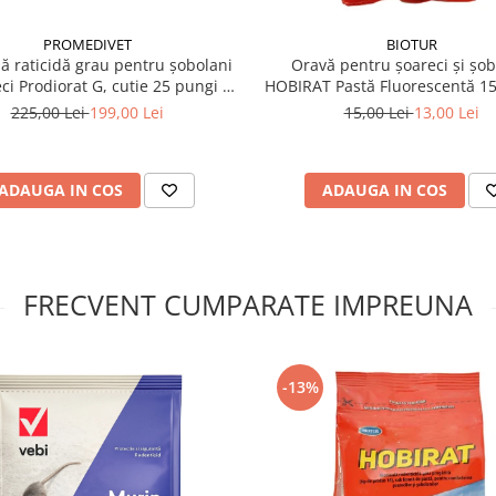
PROMEDIVET
BIOTUR
 raticidă grau pentru șobolani
Oravă pentru șoareci și șob
eci Prodiorat G, cutie 25 pungi x
HOBIRAT Pastă Fluorescentă 15
200g
15 g)
225,00 Lei
199,00 Lei
15,00 Lei
13,00 Lei
tate a rozătoarelor.
te în apropierea galeriilor,
rozătoare.
ADAUGA IN COS
ADAUGA IN COS
lor de pe etichetă.
 securizate și fixate
FRECVENT CUMPARATE IMPREUNA
e produs per punct de
de momeală.
-13%
ile
și completați momeala
ii.
 și animalelor sălbatice la