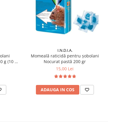
I.N.D.I.A.
olani
Momeală raticidă pentru șobolani
Momeală
0 g (10 x
Nocurat pastă 200 gr
15,00 Lei
ADAUGA IN COS
AD