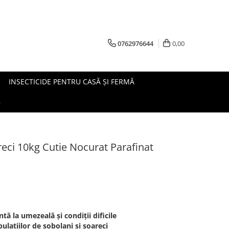
0762976644
0,00
INSECTICIDE PENTRU CASĂ ȘI FERMĂ
G
areci 10kg Cutie Nocurat Parafinat
ă la umezeală și condiții dificile
ulațiilor de șobolani și șoareci