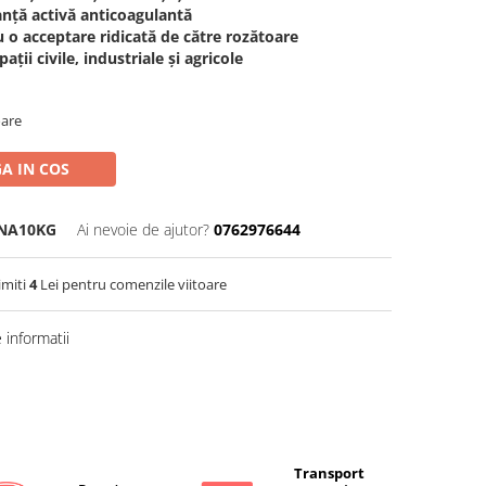
nță activă anticoagulantă
u o acceptare ridicată de către rozătoare
pații civile, industriale și agricole
oare
A IN COS
NA10KG
Ai nevoie de ajutor?
0762976644
imiti
4
Lei pentru comenzile viitoare
informatii
Transport