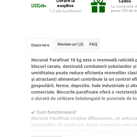
Livrare la
Cadou
Suplimente și vitamine păsări și
easyBox
La comenzile d
găini
peste 250 de le
1-2 zile lucrătoare!
Antidiareice
Laxative
Gel antiinflamator
Review-uri
(2)
FAQ
Descriere
Nocurat Parafinat 10 kg este o momeală raticidă 
blocuri cerate, destinată combaterii șobolanilor și
umiditatea poate reduce eficiența momelilor clas
și atractanți alimentari contribuie la un control ef
gospodării, ferme, depozite, hale industriale și alte
comerciale. Blocurile parafinate oferă o rezistenț
o durată de utilizare îndelungată în punctele de in
✔️ Cum funcționează?
Nocurat Parafinat conține
difenacoum
, un anticoa
populațiilor de rozătoare. După consumul unei can
momeală, substanța activă acționează progresiv, f