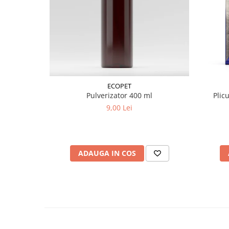
produs.
Antidot specific:
Vitamina K1
, administrată ex
personalului medical sau veterinar.
✔️ Compoziție:
Substanță activă:
Difenacoum –
0,005%
ECOPET
Agent de aversiune:
Pulverizator 400 ml
Plic
Denatonium Benzoat –
0,001%
9,00 Lei
Alte componente:
Parafină
Substanțe atractive alimentare
Uleiuri
Grăsimi
ADAUGA IN COS
Zaharuri și excipienți