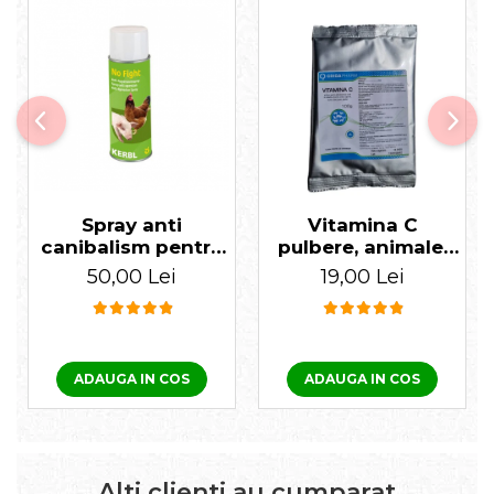
Spray anti
Vitamina C
canibalism pentru
pulbere, animale,
porci și păsări 400
acid ascorbic, 100
50,00 Lei
19,00 Lei
ml
gr
ADAUGA IN COS
ADAUGA IN COS
Alti clienti au cumparat