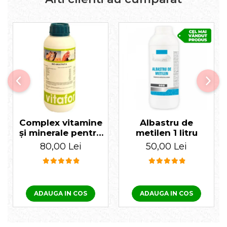
Albastru de
Complex vitamine
metilen 1 litru
și minerale pentru
păsări Bio Multivita,
50,00 Lei
80,00 Lei
1 Litru
ADAUGA IN COS
ADAUGA IN COS