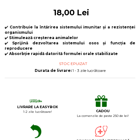
Laxative
18,00 Lei
Gel antiinflamator
✔️
Contribuie la întărirea sistemului imunitar și a rezistenței
organismului
✔️
Stimulează creșterea animalelor
✔️
Sprijină dezvoltarea sistemului osos și funcția de
reproducere
✔️
Absorbție rapidă datorită formulei orale stabilizate
STOC EPUIZAT
Durata de livrare:
1 - 3 zile lucrătoare
LIVRARE LA EASYBOX
CADOU
1-2 zile lucrătoare!
La comenzile de peste 250 de lei!