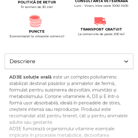
CONSULTANȚĂ VETERINARĂ
POLITICĂ DE RETUR
Luni - Vineri, între orele 10:00-14:00
În termen de 30 zile!
TRANSPORT GRATUIT
PUNCTE
La comenzile de peste 200 lei!
Economiseşti la viitoarele comenzi!
Descriere
AD3E soluție orală
este un complex polivitaminic
stabilizat destinat păsărilor și animalelor de fermă,
formulat pentru susținerea dezvoltării, imunității și
metabolismului. Conține vitaminele A, D3 și E într-o
formă ușor absorbabilă, ideală în perioadele de stres,
creștere intensă sau reproducție. Produsul este
recomandat atât pentru tineret, cât și pentru animalele
adulte sau gestante.
AD3E furnizează organismului vitamine esențiale
implicate în procesele metabolice, dezvoltarea