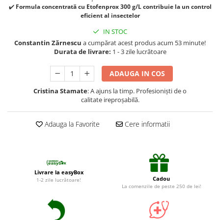
Suplimente și vitamine păsări și
✔️
Formula concentrată cu Etofenprox 300 g/L contribuie la un control
găini
eficient al insectelor
Antidiareice
IN STOC
Laxative
Constantin Zărnescu
a cumpărat acest produs acum 53 minute!
Durata de livrare:
1 - 3 zile lucrătoare
Gel antiinflamator
ADAUGA IN COS
Cristina Stamate
: A ajuns la timp. Profesioniști de o
calitate ireproșabilă.
Adauga la Favorite
Cere informatii
Livrare la easyBox
Cadou
1-2 zile lucrătoare!
La comenzile de peste 250 de lei!