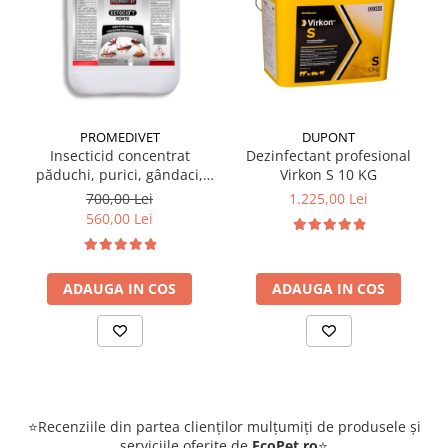
PROMEDIVET
DUPONT
Insecticid concentrat
Dezinfectant profesional
păduchi, purici, gândaci,
Virkon S 10 KG
furnici, muște, țânțari
700,00 Lei
1.225,00 Lei
Ectocid Forte T 5L
560,00 Lei
ADAUGA IN COS
ADAUGA IN COS
⭐Recenziile din partea clienților mulțumiți de produsele și
serviciile oferite de
EcoPet.ro
⭐