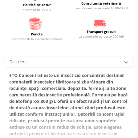
Consultanță veterinară
Politică de retur
Luni - Vineri, între orele 10:00-14:00
În termen de 30 zile!
Transport gratuit
Puncte
La comenzile de peste 200 lei!
Economiseşti la viitoarele comenzi!
Descriere
ETO Concentrat este un insecticid concentrat destinat
combaterii insectelor târâtoare și zburătoare din
locuințe, spații comerciale, depozite, ferme și alte zone
care necesită dezinsecție profesională. Formula pe bază
de Etofenprox 300 g/L oferă un efect rapid și un control
de durată asupra insectelor, atunci când produsul este
utilizat conform instrucțiunilor. Datorită concentrației
ridicate, produsul permite tratarea unor suprafețe
extinse cu un consum redus de soluție. Este alegerea
potrivită pentru utilizatorii care caută un insecticid