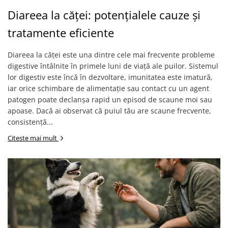
Articulații
Perii și piepteni câini
Clești pentru unghii pisici
Diareea la căței: potențialele cauze și
Pisici
Clești unghii
Perii și piepteni pisici
tratamente eficiente
Suplimente și vitamine pisici
Șampoane câini
Șampoane pisici
Antiparazitare interne pisici
Pampers câini
Șervețele umede pisici
Diareea la căței este una dintre cele mai frecvente probleme
Deparazitare Externa Pisici
Șervețele umede câini
Accesorii pisici
digestive întâlnite în primele luni de viață ale puilor. Sistemul
Dermatologice pisici
Accesorii câini
lor digestiv este încă în dezvoltare, imunitatea este imatură,
Casete, tăvi și litiere pisici
Antiseptice
iar orice schimbare de alimentație sau contact cu un agent
Zgărzi, lese, hamuri câini
Castroane și boluri pisici
Igiena ochilor
patogen poate declanșa rapid un episod de scaune moi sau
Jucării câini
Ansambluri pisici
ORL pisici
apoase. Dacă ai observat că puiul tău are scaune frecvente,
Cuști transport câini
Jucării pisici
consistență...
Igienă orală pisici
Castroane câini
Zgărzi și hamuri pisici
Afecțiuni digestive pisici
Citeste mai mult
Botnițe câini
Educare pisici
Afecțiuni hepatice pisici
Educare câini
Promoții pisici
Afecțiuni renale/urinare pisici
Diverse
Afecțiuni sistem nervos pisici
Promoții câini
Articulații
Păsări
Antiparazitare păsări