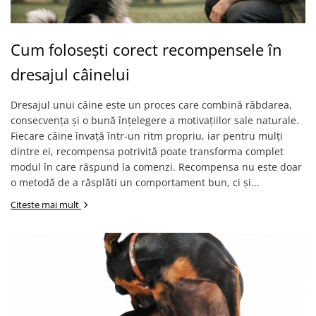
Suplimente și vitamine păsări și
găini
Antidiareice
Cum folosești corect recompensele în
Laxative
dresajul câinelui
Gel antiinflamator
Dresajul unui câine este un proces care combină răbdarea,
consecvența și o bună înțelegere a motivațiilor sale naturale.
Fiecare câine învață într-un ritm propriu, iar pentru mulți
dintre ei, recompensa potrivită poate transforma complet
modul în care răspund la comenzi. Recompensa nu este doar
o metodă de a răsplăti un comportament bun, ci și...
Citeste mai mult