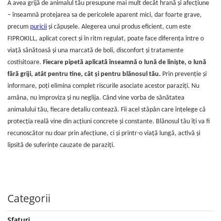
A avea grijă de animalul tău presupune mai mult decât hrană și afecțiune
– înseamnă protejarea sa de pericolele aparent mici, dar foarte grave,
precum
puricii
și căpușele. Alegerea unui produs eficient, cum este
FIPROKILL, aplicat corect și în ritm regulat, poate face diferența între o
viață sănătoasă și una marcată de boli, disconfort și tratamente
costisitoare.
Fiecare pipetă aplicată înseamnă o lună de liniște, o lună
fără griji, atât pentru tine, cât și pentru blănosul tău.
Prin prevenție și
informare, poți elimina complet riscurile asociate acestor paraziți. Nu
amâna, nu improviza și nu neglija. Când vine vorba de sănătatea
animalului tău, fiecare detaliu contează. Fii acel stăpân care înțelege că
protecția reală vine din acțiuni concrete și constante. Blănosul tău îți va fi
recunoscător nu doar prin afecțiune, ci și printr-o viață lungă, activă și
lipsită de suferințe cauzate de paraziți.
Categorii
Sfaturi