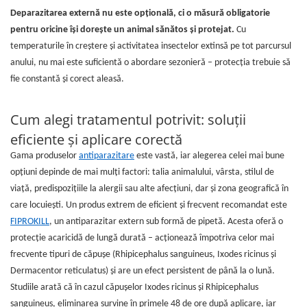
Suplimente și vitamine păsări și
Deparazitarea externă nu este opțională, ci o măsură obligatorie
găini
pentru oricine își dorește un animal sănătos și protejat.
Cu
Antidiareice
temperaturile în creștere și activitatea insectelor extinsă pe tot parcursul
Laxative
anului, nu mai este suficientă o abordare sezonieră – protecția trebuie să
Gel antiinflamator
fie constantă și corect aleasă.
Cum alegi tratamentul potrivit: soluții
eficiente și aplicare corectă
Gama produselor
antiparazitare
este vastă, iar alegerea celei mai bune
opțiuni depinde de mai mulți factori: talia animalului, vârsta, stilul de
viață, predispozițiile la alergii sau alte afecțiuni, dar și zona geografică în
care locuiești. Un produs extrem de eficient și frecvent recomandat este
FIPROKILL
, un antiparazitar extern sub formă de pipetă. Acesta oferă o
protecție acaricidă de lungă durată – acționează împotriva celor mai
frecvente tipuri de căpușe (Rhipicephalus sanguineus, Ixodes ricinus și
Dermacentor reticulatus) și are un efect persistent de până la o lună.
Studiile arată că în cazul căpușelor Ixodes ricinus și Rhipicephalus
sanguineus, eliminarea survine în primele 48 de ore după aplicare, iar