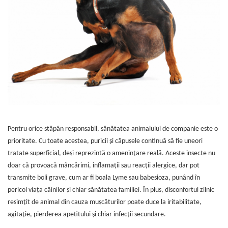
Articulații
Perii și piepteni câini
Clești pentru unghii pisici
Pisici
Clești unghii
Perii și piepteni pisici
Suplimente și vitamine pisici
Șampoane câini
Șampoane pisici
Antiparazitare interne pisici
Pampers câini
Șervețele umede pisici
Deparazitare Externa Pisici
Șervețele umede câini
Accesorii pisici
Dermatologice pisici
Accesorii câini
Casete, tăvi și litiere pisici
Antiseptice
Zgărzi, lese, hamuri câini
Castroane și boluri pisici
Igiena ochilor
Jucării câini
Ansambluri pisici
ORL pisici
Cuști transport câini
Jucării pisici
Igienă orală pisici
Castroane câini
Pentru orice stăpân responsabil, sănătatea animalului de companie este o
Zgărzi și hamuri pisici
Afecțiuni digestive pisici
prioritate. Cu toate acestea, puricii și căpușele continuă să fie uneori
Botnițe câini
Educare pisici
Afecțiuni hepatice pisici
tratate superficial, deși reprezintă o amenințare reală. Aceste insecte nu
Educare câini
Promoții pisici
Afecțiuni renale/urinare pisici
doar că provoacă mâncărimi, inflamații sau reacții alergice, dar pot
Diverse
Afecțiuni sistem nervos pisici
transmite boli grave, cum ar fi boala Lyme sau babesioza, punând în
Promoții câini
Articulații
pericol viața câinilor și chiar sănătatea familiei. În plus, disconfortul zilnic
Păsări
resimțit de animal din cauza mușcăturilor poate duce la iritabilitate,
agitație, pierderea apetitului și chiar infecții secundare.
Antiparazitare păsări