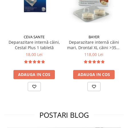
CEVA SANTE
BAYER
Deparazitare internă câini,
Deparazitare internă câini
Cestal Plus 1 tabletă
mari, Drontal XL câini >35kg
cutie x 2 tablete
18,00 Lei
118,00 Lei
ADAUGA IN COS
ADAUGA IN COS
POSTARI BLOG