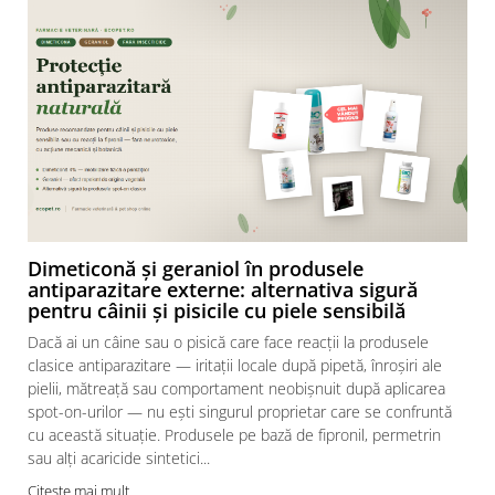
Dimeticonă și geraniol în produsele
antiparazitare externe: alternativa sigură
pentru câinii și pisicile cu piele sensibilă
Dacă ai un câine sau o pisică care face reacții la produsele
clasice antiparazitare — iritații locale după pipetă, înroșiri ale
pielii, mătreață sau comportament neobișnuit după aplicarea
spot-on-urilor — nu ești singurul proprietar care se confruntă
cu această situație. Produsele pe bază de fipronil, permetrin
sau alți acaricide sintetici...
Citeste mai mult