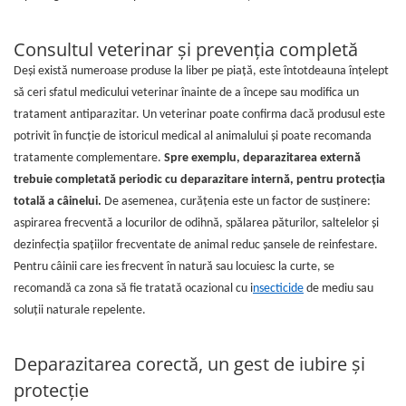
Consultul veterinar și prevenția completă
Deși există numeroase produse la liber pe piață, este întotdeauna înțelept
să ceri sfatul medicului veterinar înainte de a începe sau modifica un
tratament antiparazitar. Un veterinar poate confirma dacă produsul este
potrivit în funcție de istoricul medical al animalului și poate recomanda
tratamente complementare.
Spre exemplu, deparazitarea externă
trebuie completată periodic cu deparazitare internă, pentru protecția
totală a câinelui.
De asemenea, curățenia este un factor de susținere:
aspirarea frecventă a locurilor de odihnă, spălarea păturilor, saltelelor și
dezinfecția spațiilor frecventate de animal reduc șansele de reinfestare.
Pentru câinii care ies frecvent în natură sau locuiesc la curte, se
recomandă ca zona să fie tratată ocazional cu i
nsecticide
de mediu sau
soluții naturale repelente.
Deparazitarea corectă, un gest de iubire și
protecție