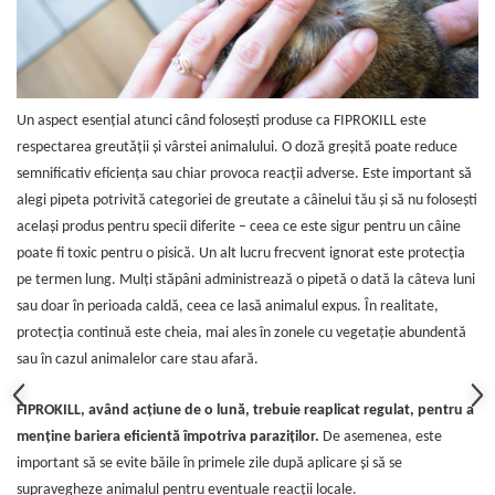
Un aspect esențial atunci când folosești produse ca FIPROKILL este
respectarea greutății și vârstei animalului. O doză greșită poate reduce
semnificativ eficiența sau chiar provoca reacții adverse. Este important să
alegi pipeta potrivită categoriei de greutate a câinelui tău și să nu folosești
același produs pentru specii diferite – ceea ce este sigur pentru un câine
poate fi toxic pentru o pisică. Un alt lucru frecvent ignorat este protecția
pe termen lung. Mulți stăpâni administrează o pipetă o dată la câteva luni
sau doar în perioada caldă, ceea ce lasă animalul expus. În realitate,
protecția continuă este cheia, mai ales în zonele cu vegetație abundentă
sau în cazul animalelor care stau afară.
FIPROKILL, având acțiune de o lună, trebuie reaplicat regulat, pentru a
menține bariera eficientă împotriva paraziților.
De asemenea, este
important să se evite băile în primele zile după aplicare și să se
supravegheze animalul pentru eventuale reacții locale.