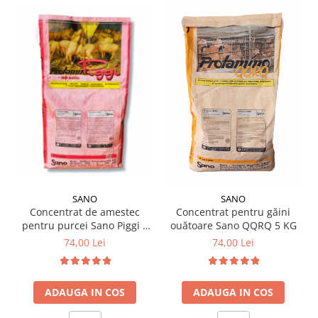
SANO
SANO
Concentrat de amestec
Concentrat pentru găini
pentru purcei Sano Piggi 5
ouătoare Sano QQRQ 5 KG
KG
74,00 Lei
74,00 Lei
ADAUGA IN COS
ADAUGA IN COS