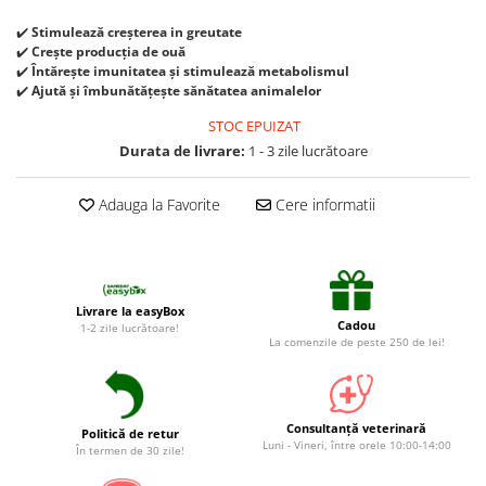
Suplimente și vitamine păsări și
găini
✔️
Stimulează creșterea in greutate
✔️
Crește producția de ouă
Antidiareice
✔️
Întărește imunitatea și stimulează metabolismul
Laxative
✔️
Ajută și îmbunătățește sănătatea animalelor
Gel antiinflamator
STOC EPUIZAT
Durata de livrare:
1 - 3 zile lucrătoare
Adauga la Favorite
Cere informatii
Livrare la easyBox
Cadou
1-2 zile lucrătoare!
La comenzile de peste 250 de lei!
Consultanță veterinară
Politică de retur
Luni - Vineri, între orele 10:00-14:00
În termen de 30 zile!