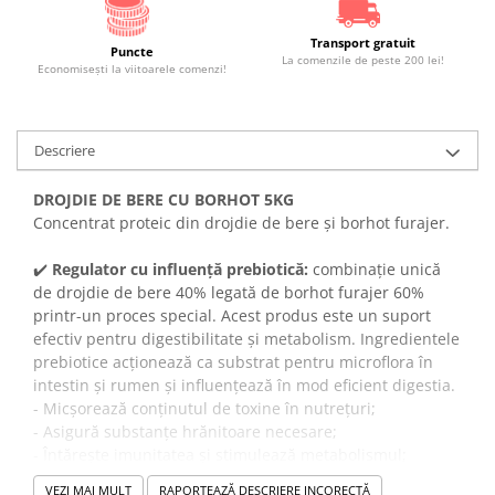
Transport gratuit
Puncte
La comenzile de peste 200 lei!
Economiseşti la viitoarele comenzi!
Descriere
DROJDIE DE BERE CU BORHOT 5KG
Concentrat proteic din drojdie de bere și borhot furajer.
✔️
Regulator cu influență prebiotică:
combinație unică
de drojdie de bere 40% legată de borhot furajer 60%
printr-un proces special. Acest produs este un suport
efectiv pentru digestibilitate și metabolism. Ingredientele
prebiotice acționează ca substrat pentru microflora în
intestin și rumen și influențează în mod eficient digestia.
- Micșorează conținutul de toxine în nutrețuri;
- Asigură substanțe hrănitoare necesare;
- Întărește imunitatea și stimulează metabolismul;
- Ajută și îmbunătățește sănătatea animalelor;
VEZI MAI MULT
RAPORTEAZĂ DESCRIERE INCORECTĂ