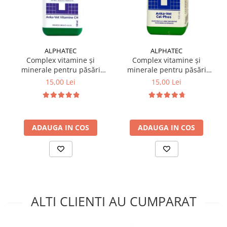
IEPURI:
2 kg drojdie în 40 kg uruială.
✔️
MOD DE PREZENTARE:
ALPHATEC
ALPHATEC
pulbere de culoare brun-închis, cu gust și miros specifice
Complex vitamine și
Complex vitamine și
minerale pentru păsări
minerale pentru păsări
drojdiei.
Anka-vet Cal Phos 100 ml
Anka-vet vitamine CH 100
15,00 Lei
15,00 Lei
ml
✔️
CONDIȚII DE DEPOZITARE:
În locuri uscate, curate și răcoroase, ferit de lumina
directă a soarelui.
NU conține: OMG, produși de sinteză și proteină de
ADAUGA IN COS
ADAUGA IN COS
origine animală.
✔️
DIMENSIUNE:
Sac x 5 kg.
ALTI CLIENTI AU CUMPARAT