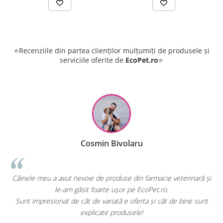
⭐Recenziile din partea clienților mulțumiți de produsele și
serviciile oferite de
EcoPet.ro
⭐
Raluca Popescu
eterinară și
EcoPet.ro este salvarea mea de fiecare dată când am ne
hrană sau produse pentru păsările exotice din volier
e bine sunt
E greu să găsești un magazin online cu o gamă atât de la
specializată.