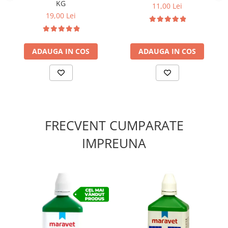
KG
11,00 Lei
scaunele apoase.
19,00 Lei
Cum se folosește:
- pui: se pun 1.5 kg drojdie în 40 kg uruială;
- găini: se pun 3 kg drojdie în 40 kg uruială.
ADAUGA IN COS
ADAUGA IN COS
VACI ȘI VIȚEI:
Mărește:
producția de lapte și cantitatea de grăsime din
el, rata de conversie a furajului, creșterea în greutate la
viței;
Reduce:
mortalitatea la viței, stresul de căldură, costul de
creștere a vițeilor.
FRECVENT CUMPARATE
Cum se folosește:
- viței: se pun 5 kg drojdie în 40 kg uruială;
IMPREUNA
- vaci: se pun 10 kg drojdie în 40 kg uruială.
CAPRE ȘI OI:
- până la 20 kg în viu 1 kg drojdie în 40 kg uruială;
- peste 20 kg în viu 1.5 kg drojdie în 40 kg uruială.
CAI:
- adult: 10 kg drojdie la 40 kg uruială.