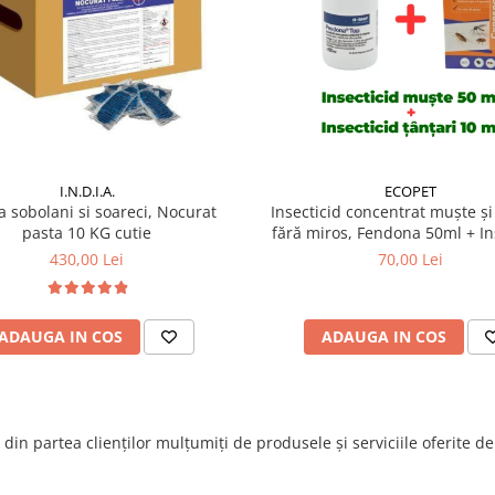
I.N.D.I.A.
ECOPET
a sobolani si soareci, Nocurat
Insecticid concentrat muște și 
pasta 10 KG cutie
fără miros, Fendona 50ml + In
concentrat Cypesect Caps 10 m
430,00 Lei
70,00 Lei
miros, eficient contra gânda
ploșnițelor și puricilor
ADAUGA IN COS
ADAUGA IN COS
din partea clienților mulțumiți de produsele și serviciile oferite d