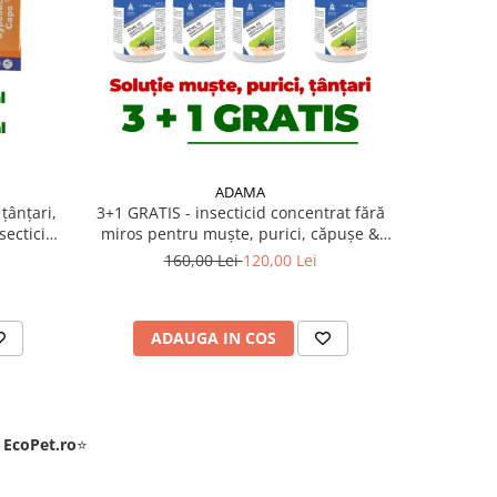
-25%
ADAMA
țânțari,
3+1 GRATIS - insecticid concentrat fără
3+1 GRA
secticid
miros pentru muște, purici, căpușe &
pentru pur
l, fără
ploșnițe de pat Foval CE 100 ml - Copie
160,00 Lei
120,00 Lei
1
cilor,
ADAUGA IN COS
AD
e
EcoPet.ro
⭐