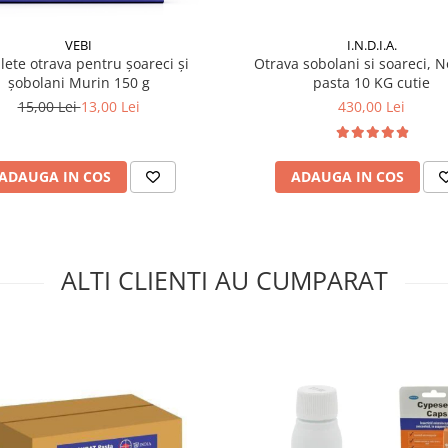
VEBI
I.N.D.I.A.
ulete otrava pentru șoareci și
Otrava sobolani si soareci, 
șobolani Murin 150 g
pasta 10 KG cutie
15,00 Lei
13,00 Lei
430,00 Lei
ADAUGA IN COS
ADAUGA IN COS
ALTI CLIENTI AU CUMPARAT