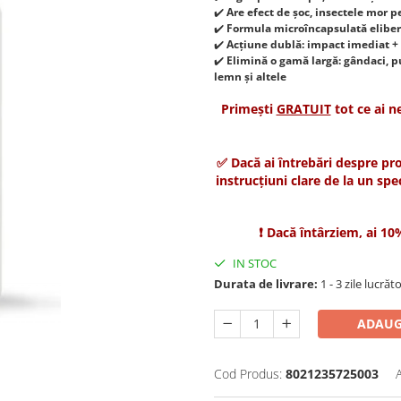
✔️
Are efect de șoc, insectele mor p
✔️
Formula microîncapsulată eliber
✔️
Acțiune dublă: impact imediat + 
✔️
Elimină o gamă largă: gândaci, pu
lemn și altele
Primești
GRATUIT
tot ce ai n
✅ Dacă ai întrebări despre pr
instrucțiuni clare de la un spe
❗ Dacă întârziem, ai 1
IN STOC
Durata de livrare:
1 - 3 zile lucrăt
ADAUG
Cod Produs:
8021235725003