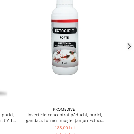
-6%
PROMEDIVET
 purici,
Insecticid concentrat păduchi, purici,
Insectici
i, CY 10
gândaci, furnici, muște, țânțari Ectocid
gândaci, f
Forte T 1 L
185,00 Lei
1