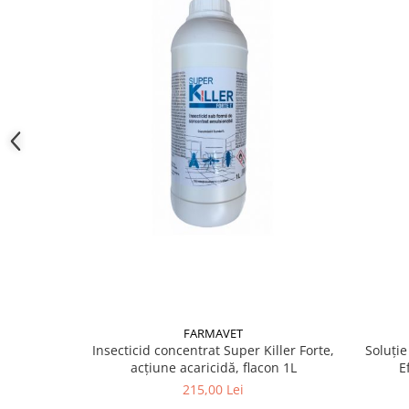
bucătăriile, zonele din jurul cuptoarelor și frigiderelo
gunoiului și grupurile sanitare. Pentru insectele zbu
suprafețele pe care acestea au tendința să se opreas
fermelor/crescătoriilor, animalele trebuie scoase din
iar încăperea trebuie aerisită înainte de reintroduce
În medii externe: se aplică pe pereți, ferestre, pervazur
de acumulare a gunoaielor, pentru a preveni reinfest
recomandă pulverizarea perimetrului exterior pe o î
metru, împreună cu fâșia de teren înconjurătoare pe 
Atenție: produsul poate provoca iritații ale pielii și oc
inhalare. Se recomandă purtarea echipamentului de
ochelari, mască) și aplicarea doar în spații bine venti
Compoziție
Cipermetrină 10,00 g, Tetrametrină 2,00 g, Piperonil bu
substanțe complementare, la 100,00 g produs.
FARMAVET
Insecticid concentrat Super Killer Forte,
Soluție
acțiune acaricidă, flacon 1L
E
215,00 Lei