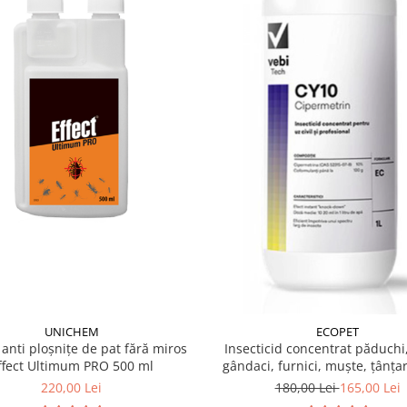
r, locurile de depozitare a
rătoare, se tratează
că. La tratarea
 spațiu înainte de aplicare,
rea acestora.
i, colțuri, garduri vii și zone
area interiorului. Se
nălțime de aproximativ 1
o lățime similară.
hilor și este nociv prin
 protecție complet (mănuși,
late.
toxid 10,00 g, apă și
UNICHEM
ECOPET
 anti ploșnițe de pat fără miros
Insecticid concentrat păduchi,
ffect Ultimum PRO 500 ml
gândaci, furnici, muște, țânțar
EC 1 Litru
220,00 Lei
180,00 Lei
165,00 Lei