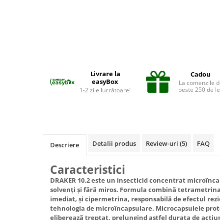
Suplimente și vitamine păsări și
găini
Antidiareice
Laxative
Gel antiinflamator
Livrare la
Cadou
easyBox
La comenzile d
peste 250 de le
1-2 zile lucrătoare!
Detalii produs
Review-uri
(5)
FAQ
Descriere
Caracteristici
DRAKER 10.2 este un insecticid concentrat microîncap
solvenți și fără miros. Formula combină tetrametrin
imediat, și cipermetrina, responsabilă de efectul rez
tehnologia de microîncapsulare. Microcapsulele prote
eliberează treptat, prelungind astfel durata de acțiu