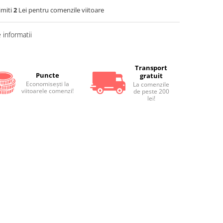
imiti
2
Lei pentru comenzile viitoare
informatii
Transport
Puncte
gratuit
Economiseşti la
La comenzile
viitoarele comenzi!
de peste 200
lei!