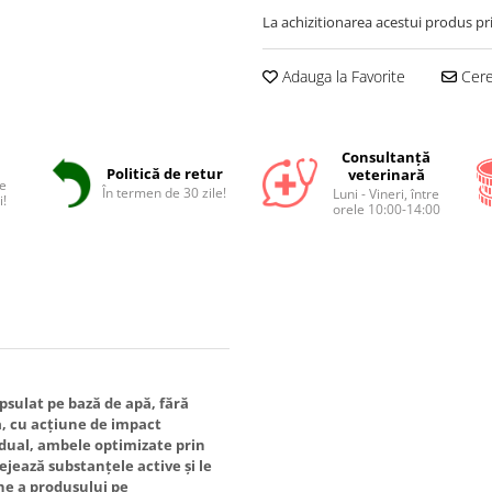
La achizitionarea acestui produs pr
Adauga la Favorite
Cere 
Consultanță
Politică de retur
veterinară
e
În termen de 30 zile!
Luni - Vineri, între
i!
orele 10:00-14:00
sulat pe bază de apă, fără
a, cu acțiune de impact
idual, ambele optimizate prin
jează substanțele active și le
ne a produsului pe