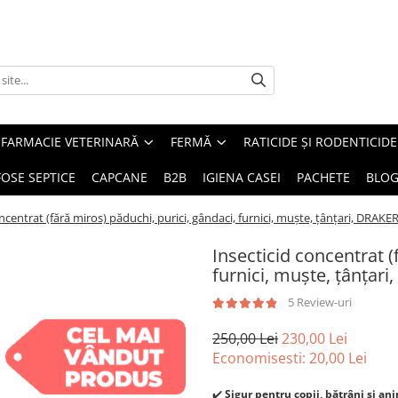
FARMACIE VETERINARĂ
FERMĂ
RATICIDE ȘI RODENTICIDE
FOSE SEPTICE
CAPCANE
B2B
IGIENA CASEI
PACHETE
BLO
ncentrat (fără miros) păduchi, purici, gândaci, furnici, muște, țânțari, DRAKER
Insecticid concentrat (
furnici, muște, țânțari
5 Review-uri
250,00 Lei
230,00 Lei
Economisesti:
20,00
Lei
✔️
Sigur pentru copii, bătrâni și an