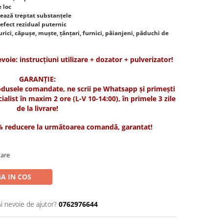
e loc
ează treptat substanțele
efect rezidual puternic
rici, căpușe, muște, țânțari, furnici, păianjeni, păduchi de
evoie: instrucțiuni utilizare + dozator + pulverizator!
GARANȚIE:
odusele comandate, ne scrii pe Whatsapp și primești
cialist în maxim 2 ore (L-V 10-14:00), în primele 3 zile
de la livrare!
0% reducere la următoarea comandă, garantat!
oare
A IN COS
Ai nevoie de ajutor?
0762976644