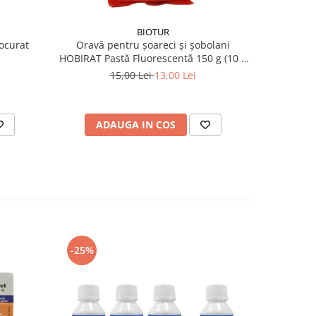
BIOTUR
Nocurat
Oravă pentru șoareci și șobolani
Otrava rati
HOBIRAT Pastă Fluorescentă 150 g (10 x
Prokum
15 g)
15,00 Lei
13,00 Lei
3
ADAUGA IN COS
AD
-25%