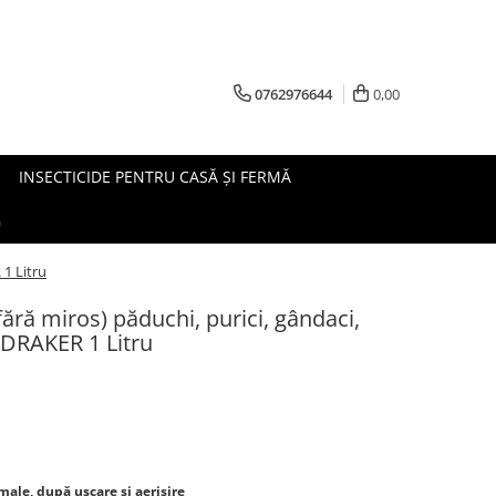
0762976644
0,00
INSECTICIDE PENTRU CASĂ ȘI FERMĂ
G
 1 Litru
fără miros) păduchi, purici, gândaci,
, DRAKER 1 Litru
imale, după uscare si aerisire