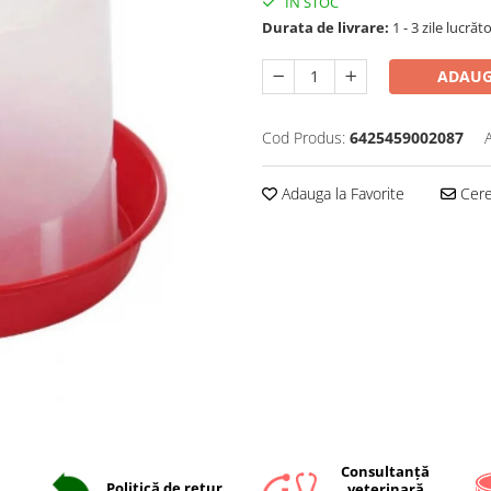
IN STOC
Durata de livrare:
1 - 3 zile lucrăt
ADAUG
Cod Produs:
6425459002087
Adauga la Favorite
Cere 
Consultanță
Politică de retur
veterinară