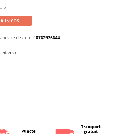
oare
A IN COS
Ai nevoie de ajutor?
0762976644
informatii
Transport
Puncte
gratuit