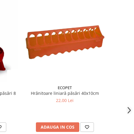
ECOPET
păsări 8
Hrănitoare liniară păsări 40x10cm
Hrănitoar
KG + Adă
22,00 Lei
ADAUGA IN COS
AD