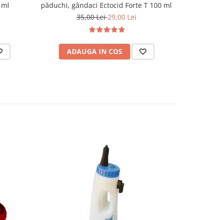
 ml
păduchi, gândaci Ectocid Forte T 100 ml
35,00 Lei
29,00 Lei
ADAUGA IN COS
AD