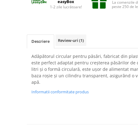
easyBox
Suplimente și vitamine păsări și
La comenzile d
peste 250 de le
1-2 zile lucrătoare!
găini
Antidiareice
Laxative
Gel antiinflamator
Review-uri
(1)
Descriere
Adăpătorul circular pentru păsări, fabricat din plast
este perfect adaptat pentru creșterea păsărilor de 
litri și o formă circulară, este ușor de alimentat m
baza roșie și un cilindru transparent, asigurând o vi
apă.
Informatii conformitate produs