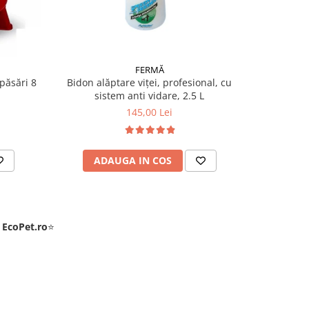
FERMĂ
păsări 8
Bidon alăptare viței, profesional, cu
Hrănitoar
sistem anti vidare, 2.5 L
KG + Adă
145,00 Lei
ADAUGA IN COS
AD
e
EcoPet.ro
⭐