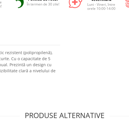
e
În termen de 30 zile!
Luni - Vineri, între
i!
orele 10:00-14:00
ic rezistent (polipropilenă),
curte. Cu o capacitate de 5
anual. Prezintă un design cu
zibilitate clară a nivelului de
PRODUSE ALTERNATIVE