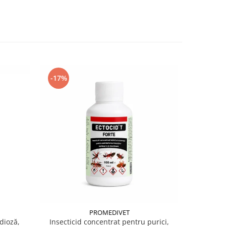
-17%
PROMEDIVET
dioză,
Insecticid concentrat pentru purici,
Calciu