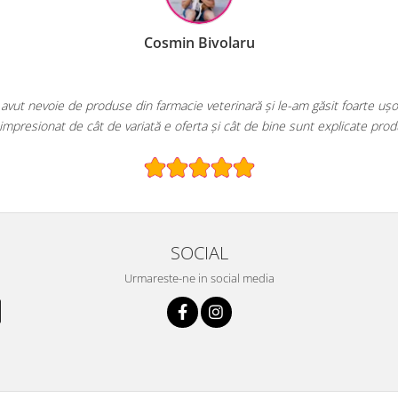
Cosmin Bivolaru
avut nevoie de produse din farmacie veterinară și le-am găsit foarte ușo
impresionat de cât de variată e oferta și cât de bine sunt explicate prod
SOCIAL
Urmareste-ne in social media