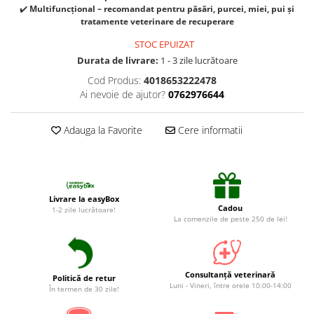
Suplimente și vitamine păsări și
✔️
Multifuncțional – recomandat pentru păsări, purcei, miei, pui și
găini
tratamente veterinare de recuperare
Antidiareice
STOC EPUIZAT
Laxative
Durata de livrare:
1 - 3 zile lucrătoare
Gel antiinflamator
Cod Produs:
4018653222478
Ai nevoie de ajutor?
0762976644
Adauga la Favorite
Cere informatii
Livrare la easyBox
Cadou
1-2 zile lucrătoare!
La comenzile de peste 250 de lei!
Consultanță veterinară
Politică de retur
Luni - Vineri, între orele 10:00-14:00
În termen de 30 zile!