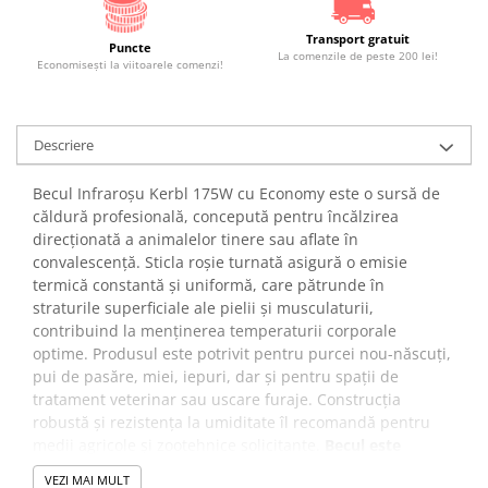
Transport gratuit
Puncte
La comenzile de peste 200 lei!
Economiseşti la viitoarele comenzi!
Descriere
Becul Infraroșu Kerbl 175W cu Economy este o sursă de
căldură profesională, concepută pentru încălzirea
direcționată a animalelor tinere sau aflate în
convalescență. Sticla roșie turnată asigură o emisie
termică constantă și uniformă, care pătrunde în
straturile superficiale ale pielii și musculaturii,
contribuind la menținerea temperaturii corporale
optime. Produsul este potrivit pentru purcei nou-născuți,
pui de pasăre, miei, iepuri, dar și pentru spații de
tratament veterinar sau uscare furaje. Construcția
robustă și rezistența la umiditate îl recomandă pentru
medii agricole și zootehnice solicitante.
Becul este
varianta economică, consumă foarte puțin curent.
VEZI MAI MULT