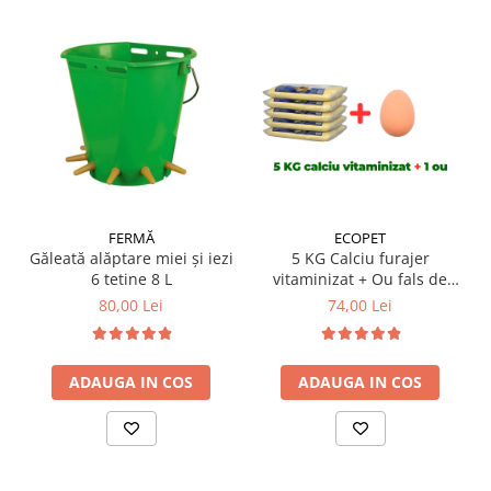
FERMĂ
ECOPET
Găleată alăptare miei și iezi
5 KG Calciu furajer
6 tetine 8 L
vitaminizat + Ou fals de
găină
80,00 Lei
74,00 Lei
ADAUGA IN COS
ADAUGA IN COS