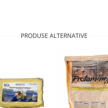
 intensivă, între 12 și 30
ilnic, uniformizarea
i. Ideal pentru ferme
ă și control nutrițional.
mb macinat) sau tot sacul
PRODUSE ALTERNATIVE
fat de calciu, clorură de
ne (A, D3, E, complex B),
pletă și echilibrată.