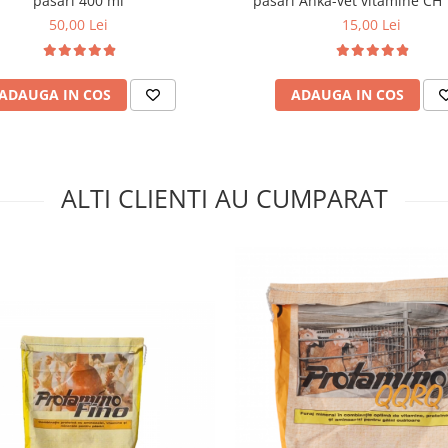
păsări 400 ml
păsări Anka-vet vitamine CH
50,00 Lei
15,00 Lei
ADAUGA IN COS
ADAUGA IN COS
ALTI CLIENTI AU CUMPARAT