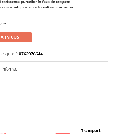
i rezistența purceilor în faza de creștere
zi esențiali pentru o dezvoltare uniformă
oare
A IN COS
de ajutor?
0762976644
informatii
Transport