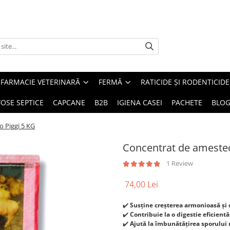
FARMACIE VETERINARĂ
FERMĂ
RATICIDE ȘI RODENTICIDE
FOSE SEPTICE
CAPCANE
B2B
IGIENA CASEI
PACHETE
BLO
 Piggi 5 KG
Concentrat de amestec
1 Review
74,00 Lei
✔️
Susține creșterea armonioasă și 
✔️
Contribuie la o digestie eficientă
✔️
Ajută la îmbunătățirea sporului m