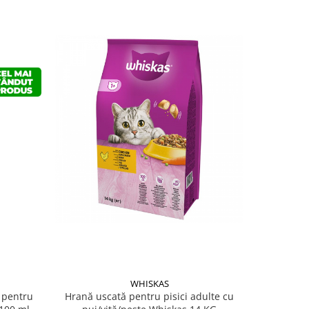
WHISKAS
 pentru
Hrană uscată pentru pisici adulte cu
Acidifian