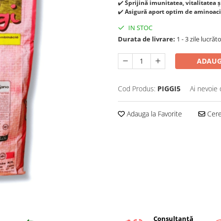
✔️
Sprijină imunitatea, vitalitatea ș
✔️
Asigură aport optim de aminoaci
IN STOC
Durata de livrare:
1 - 3 zile lucrăt
ADAUG
Cod Produs:
PIGGI5
Ai nevoie 
Adauga la Favorite
Cere 
Consultanță