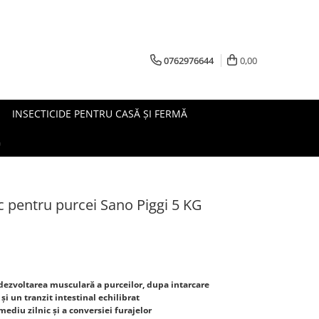
0762976644
0,00
INSECTICIDE PENTRU CASĂ ȘI FERMĂ
G
 pentru purcei Sano Piggi 5 KG
dezvoltarea musculară a purceilor, dupa intarcare
 și un tranzit intestinal echilibrat
ediu zilnic și a conversiei furajelor