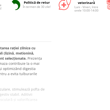
Politică de retur
veterinară
e
În termen de 30 zile!
Luni - Vineri, între
i!
orele 10:00-14:00
rea rației zilnice cu
i (lizină, metionină,
nt selecționate.
Prezența
anaza contribuie la o mai
și optimizând digestia
ntru a evita tulburarile
culare, stimulează pofta de
tiv stabil. Aditivii
culară și valorificarea