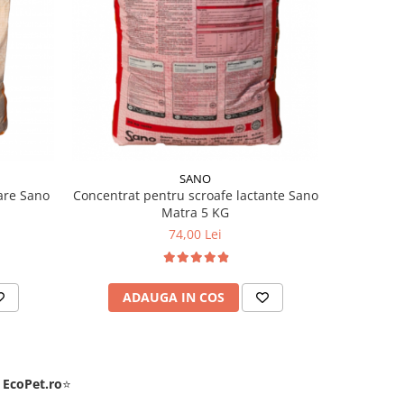
SANO
are Sano
Concentrat pentru scroafe lactante Sano
4 KG Calci
Matra 5 KG
74,00 Lei
ADAUGA IN COS
AD
e
EcoPet.ro
⭐