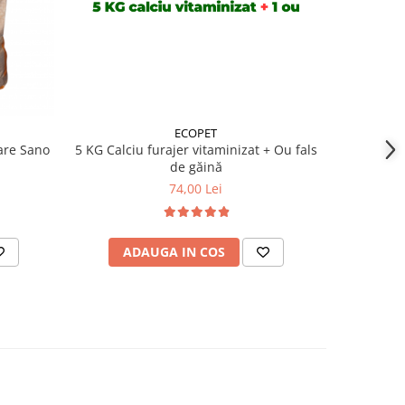
ECOPET
are Sano
5 KG Calciu furajer vitaminizat + Ou fals
4 KG Calci
de găină
74,00 Lei
ADAUGA IN COS
AD