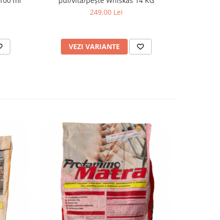
 100 ml
pui/vită/pește Whiskas 14 KG
249,00 Lei
VEZI VARIANTE
AD