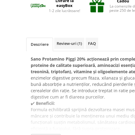
Livrare la
Cadou
Suplimente și vitamine păsări și
easyBox
La comenzile d
găini
peste 250 de le
1-2 zile lucrătoare!
Antidiareice
Laxative
Gel antiinflamator
Review-uri
(1)
FAQ
Descriere
Sano Protamino Piggi 20% acționează prin completa
proteine de calitate superioară, aminoacizi esențial
treonină, triptofan), vitamine și oligoelemente ate
enzimelor digestive precum fitaza, xilanaza și gluc
bună absorbție a nutrienților, reducând pierderile 
cerealelor din rație. Se introduce treptat in ratie pe
digestive cum ar fi diareea purceilor.
✔️
Beneficii:
Formula echilibrată sprijină dezvoltarea masei mus
mâncare și contribuie la menținerea unui mediu diges
funcționali susțin metabolismul, sănătatea cardiovas
eficientă a furajului, fără supra-proteinizare.
✔️
În ce situații este recomandat?