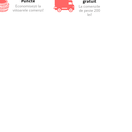
Puncte
gratuit
Economiseşti la
La comenzile
viitoarele comenzi!
de peste 200
lei!