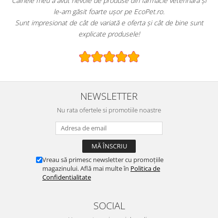
de produse din farmacie veterinară și
EcoPet.ro este salvarea mea d
foarte ușor pe EcoPet.ro.
hrană sau produse pentru p
e variată e oferta și cât de bine sunt
E greu să găsești un magazin o
icate produsele!
speci
NEWSLETTER
Nu rata ofertele si promotiile noastre
Vreau să primesc newsletter cu promoțiile
magazinului. Află mai multe în
Politica de
Confidentialitate
SOCIAL