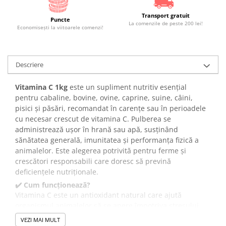
Transport gratuit
Puncte
La comenzile de peste 200 lei!
Economiseşti la viitoarele comenzi!
Descriere
Vitamina C 1kg
este un supliment nutritiv esențial
pentru cabaline, bovine, ovine, caprine, suine, câini,
pisici și păsări, recomandat în carențe sau în perioadele
cu necesar crescut de vitamina C. Pulberea se
administrează ușor în hrană sau apă, susținând
sănătatea generală, imunitatea și performanța fizică a
animalelor. Este alegerea potrivită pentru ferme și
crescători responsabili care doresc să prevină
deficiențele nutriționale.
✔️ Cum funcționează?
Vitamina C este un antioxidant natural care ajută
organismul animalelor să se apere împotriva stresului
oxidativ și să mențină funcțiile metabolice normale.
VEZI MAI MULT