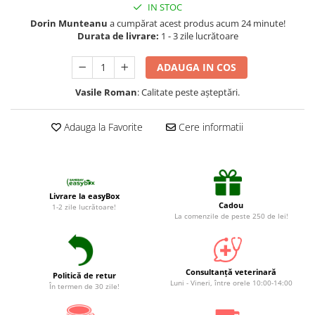
Suplimente și vitamine păsări și
IN STOC
găini
Dorin Munteanu
a cumpărat acest produs acum 24 minute!
Durata de livrare:
1 - 3 zile lucrătoare
Antidiareice
Laxative
ADAUGA IN COS
Gel antiinflamator
Vasile Roman
: Calitate peste așteptări.
Adauga la Favorite
Cere informatii
Livrare la easyBox
Cadou
1-2 zile lucrătoare!
La comenzile de peste 250 de lei!
Consultanță veterinară
Politică de retur
Luni - Vineri, între orele 10:00-14:00
În termen de 30 zile!