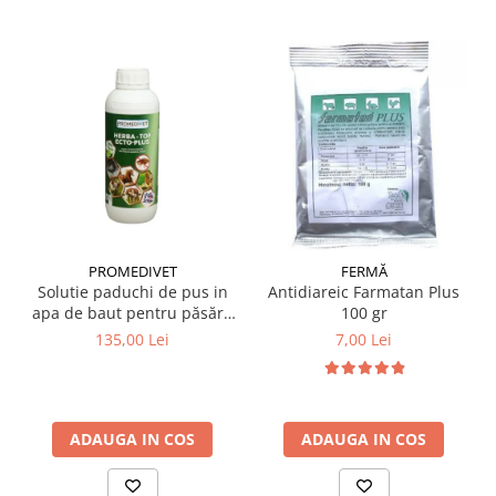
PROMEDIVET
FERMĂ
Solutie paduchi de pus in
Antidiareic Farmatan Plus
apa de baut pentru păsări,
100 gr
porcine, iepuri Herba-Top
135,00 Lei
7,00 Lei
Ecto-Plus 1 L
ADAUGA IN COS
ADAUGA IN COS