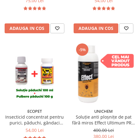
75,00 Lei
54,00 Lei
pulbere Virkon S 50 gr
Dezinfectant profesional
pulbere Virkon S 50 gr
ADAUGA IN COS
ADAUGA IN COS
-5%
ECOPET
UNICHEM
Insecticid concentrat pentru
Soluție anti ploșnițe de pat
purici, păduchi, gândaci
fără miros Effect Ultimum PRO
Ectocid Forte 100 ml +
1 L
54,00 Lei
400,00 Lei
Antiparazitar extern Piret Mix
380,00 Lei