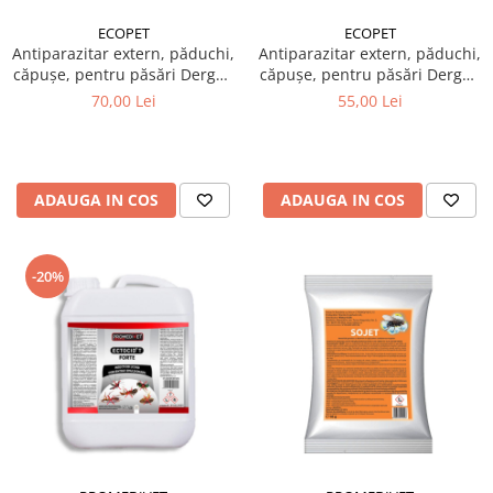
ECOPET
ECOPET
Antiparazitar extern, păduchi,
Antiparazitar extern, păduchi,
căpuşe, pentru păsări Dergall
căpuşe, pentru păsări Dergall
10 ml + Spray insecticid
10 ml + Soluție păduchi, de
70,00 Lei
55,00 Lei
păduchi găini, Piret Mix spray
pus în apa de băut, pentru
200 ml
păsări, Herba Top Ecto Plus
100 ml
ADAUGA IN COS
ADAUGA IN COS
-20%