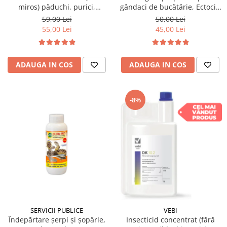
miros) păduchi, purici,
gândaci de bucătărie, Ectocid
gândaci, furnici, muște,
spray, 500ml
59,00 Lei
50,00 Lei
țânțari, DRAKER 100ml
55,00 Lei
45,00 Lei
ADAUGA IN COS
ADAUGA IN COS
-8%
SERVICII PUBLICE
VEBI
Îndepărtare șerpi și șopârle,
Insecticid concentrat (fără