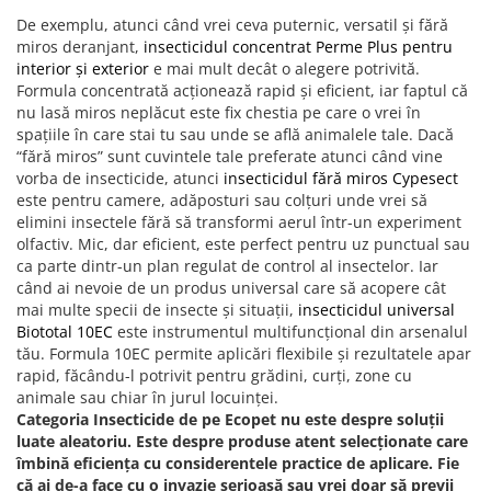
De exemplu, atunci când vrei ceva puternic, versatil și fără
miros deranjant,
insecticidul concentrat Perme Plus pentru
interior și exterior
e mai mult decât o alegere potrivită.
Formula concentrată acționează rapid și eficient, iar faptul că
nu lasă miros neplăcut este fix chestia pe care o vrei în
spațiile în care stai tu sau unde se află animalele tale. Dacă
“fără miros” sunt cuvintele tale preferate atunci când vine
vorba de insecticide, atunci
insecticidul fără miros Cypesect
este pentru camere, adăposturi sau colțuri unde vrei să
elimini insectele fără să transformi aerul într-un experiment
olfactiv. Mic, dar eficient, este perfect pentru uz punctual sau
ca parte dintr-un plan regulat de control al insectelor. Iar
când ai nevoie de un produs universal care să acopere cât
mai multe specii de insecte și situații,
insecticidul universal
Biototal 10EC
este instrumentul multifuncțional din arsenalul
tău. Formula 10EC permite aplicări flexibile și rezultatele apar
rapid, făcându-l potrivit pentru grădini, curți, zone cu
animale sau chiar în jurul locuinței.
Categoria Insecticide de pe Ecopet nu este despre soluții
luate aleatoriu. Este despre produse atent selecționate care
îmbină eficiența cu considerentele practice de aplicare. Fie
că ai de-a face cu o invazie serioasă sau vrei doar să previi