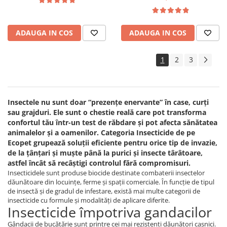
pulbere 100 gr
ADAUGA IN COS
ADAUGA IN COS
1
2
3
Insectele nu sunt doar “prezențe enervante” în case, curți
sau grajduri. Ele sunt o chestie reală care pot transforma
confortul tău într-un test de răbdare și pot afecta sănătatea
animalelor și a oamenilor. Categoria Insecticide de pe
Ecopet grupează soluții eficiente pentru orice tip de invazie,
de la țânțari și muște până la purici și insecte târâtoare,
astfel încât să recâștigi controlul fără compromisuri.
Insecticidele sunt produse biocide destinate combaterii insectelor
dăunătoare din locuințe, ferme și spații comerciale. În funcție de tipul
de insectă și de gradul de infestare, există mai multe categorii de
insecticide cu formule și modalități de aplicare diferite.
Insecticide împotriva gandacilor
Gândacii de bucătărie sunt printre cei mai rezistenți dăunători casnici.