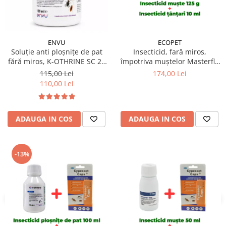
ECOPET
ENVU
Insecticid, fară miros,
Soluție anti ploșnițe de pat
împotriva muștelor Masterfly
fără miros, K-OTHRINE SC 25
Bait 125 gr + Insecticid
Flow 100 ml
174,00 Lei
115,00 Lei
concentrat Cypesect Caps 10
110,00 Lei
ml, fără miros, eficient contra
gândacilor, ploșnițelor și
puricilor
ADAUGA IN COS
ADAUGA IN COS
-13%