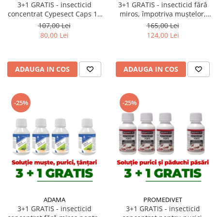
3+1 GRATIS - insecticid
3+1 GRATIS - insecticid fără
concentrat Cypesect Caps 10
miros, împotriva muștelor,
ml, fără miros, eficient contra
țânțarilor, Perme Plus 50 ml
107,00 Lei
165,00 Lei
gândacilor, ploșnițelor și
80,00 Lei
124,00 Lei
puricilor
ADAUGA IN COS
ADAUGA IN COS
-25%
-25%
ADAMA
PROMEDIVET
3+1 GRATIS - insecticid
3+1 GRATIS - insecticid