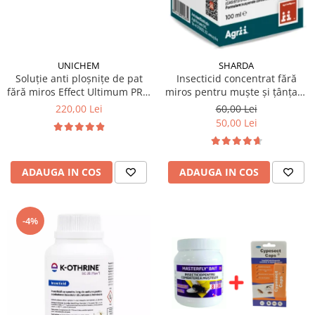
UNICHEM
SHARDA
Soluție anti ploșnițe de pat
Insecticid concentrat fără
fără miros Effect Ultimum PRO
miros pentru muște și țânțari,
500 ml
Alfasect 100ml
220,00 Lei
60,00 Lei
50,00 Lei
ADAUGA IN COS
ADAUGA IN COS
-4%