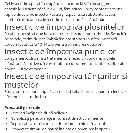
Gel insecticid: aplicat în crăpături, sub mobilă și în locuri greu
accesibile. Eficient până la 12 luni, fără miros. Spray contact: acțiune
rapidă directă pe insecte. Pastile și capcane cu substanță activă:
combină atractant cu insecticid, eficiente în 2-4 săptămâni.
Insecticide împotriva plosnitelor
Soluții concentrate pe baza de piretroizi sau neonicotinoide. Se aplică
pe saltele, cadre de pat, îmbrăcăminte și alte suprafețe. Necesită
aplicări repetate la 10-14 zile pentru eliminarea oualelor.
Insecticide împotriva puricilor
Spray și aerosoli pentru tratamentul mediului (covoare, mobilă,
crăpături). Se utilizează concomitent cu tratamentul antiparazitar al
animalului de companie.
Insecticide împotriva țânțarilor și
muștelor
Spray-uri cu acțiune rapidă, aerosoli și soluții pentru aparate electrice.
Eficiente în spații închise.
Precauții generale
:
Ventilati încăperile după aplicare
Nu aplicați pe suprafețe în contact direct cu alimente
Depozitați la loc răcoros, ferit de lumina directă și copii
Respectați timpul de pauză înainte de revenirea în spațiu