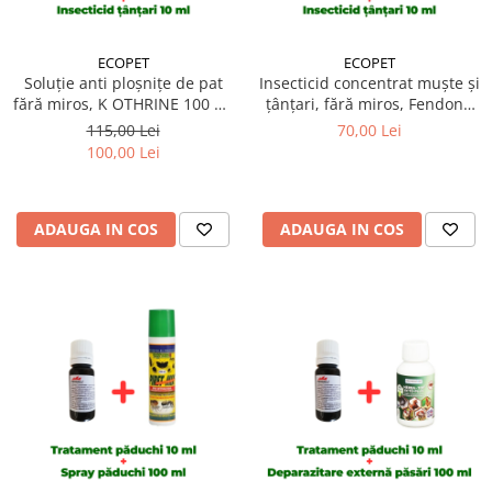
ECOPET
ECOPET
Soluție anti ploșnițe de pat
Insecticid concentrat muște și
fără miros, K OTHRINE 100 ml
țânțari, fără miros, Fendona
+ Insecticid concentrat
50ml + Insecticid concentrat
115,00 Lei
70,00 Lei
Cypesect Caps 10 ml, fără
Cypesect Caps 10 ml, fără
100,00 Lei
miros, eficient contra
miros, eficient contra
gândacilor, ploșnițelor și
gândacilor, ploșnițelor și
puricilor
puricilor
ADAUGA IN COS
ADAUGA IN COS