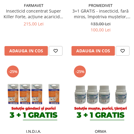
FARMAVET
PROMEDIVET
Insecticid concentrat Super
3+1 GRATIS - insecticid, fară
Killer Forte, acțiune acaricidă,
miros, împotriva muștelor,
flacon 1L
Sojet 10 gr
215,00 Lei
133,00 Lei
100,00 Lei
ADAUGA IN COS
ADAUGA IN COS
-25%
-25%
I.N.D.I.A.
ORMA