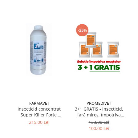
Suplimente și vitamine păsări și
găini
Antidiareice
Laxative
-25%
Gel antiinflamator
FARMAVET
PROMEDIVET
Insecticid concentrat
3+1 GRATIS - insecticid,
3
Super Killer Forte,
fară miros, împotriva
co
acțiune acaricidă, flacon
muștelor, Sojet 10 gr
10
215,00 Lei
133,00 Lei
1L
100,00 Lei
p