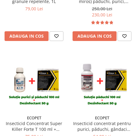
granule repelente, 1L
miros) păduchi, purici,
gândaci, furnici, muște,
79,00 Lei
250,00 Lei
țânțari, DRAKER 1 Litru
230,00 Lei
ADAUGA IN COS
ADAUGA IN COS
ECOPET
ECOPET
Insecticid Concentrat Super
Insecticid concentrat pentru
Killer Forte T 100 ml +
purici, păduchi, gândaci
Dezinfectant profesional
Ectocid Forte 100 ml +