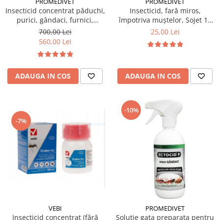
PROMEDIVET
PROMEDIVET
Insecticid concentrat păduchi,
Insecticid, fară miros,
purici, gândaci, furnici,
împotriva muștelor, Sojet 10
muște, țânțari Ectocid Forte T
gr
700,00 Lei
25,00 Lei
5L
560,00 Lei
ADAUGA IN COS
ADAUGA IN COS
-10%
-7%
VEBI
PROMEDIVET
Insecticid concentrat (fără
Solutie gata preparata pentru