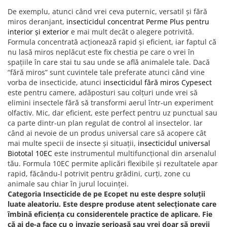
De exemplu, atunci când vrei ceva puternic, versatil și fără
miros deranjant,
insecticidul concentrat Perme Plus pentru
interior și exterior
e mai mult decât o alegere potrivită.
Formula concentrată acționează rapid și eficient, iar faptul că
nu lasă miros neplăcut este fix chestia pe care o vrei în
spațiile în care stai tu sau unde se află animalele tale. Dacă
“fără miros” sunt cuvintele tale preferate atunci când vine
vorba de insecticide, atunci
insecticidul fără miros Cypesect
este pentru camere, adăposturi sau colțuri unde vrei să
elimini insectele fără să transformi aerul într-un experiment
olfactiv. Mic, dar eficient, este perfect pentru uz punctual sau
ca parte dintr-un plan regulat de control al insectelor. Iar
când ai nevoie de un produs universal care să acopere cât
mai multe specii de insecte și situații,
insecticidul universal
Biototal 10EC
este instrumentul multifuncțional din arsenalul
tău. Formula 10EC permite aplicări flexibile și rezultatele apar
rapid, făcându-l potrivit pentru grădini, curți, zone cu
animale sau chiar în jurul locuinței.
Categoria Insecticide de pe Ecopet nu este despre soluții
luate aleatoriu. Este despre produse atent selecționate care
îmbină eficiența cu considerentele practice de aplicare. Fie
că ai de-a face cu o invazie serioasă sau vrei doar să previi