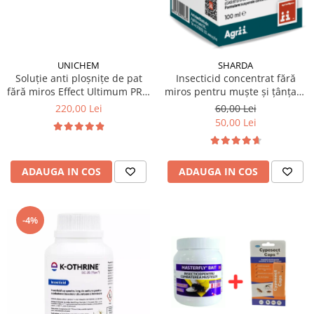
UNICHEM
SHARDA
Soluție anti ploșnițe de pat
Insecticid concentrat fără
fără miros Effect Ultimum PRO
miros pentru muște și țânțari,
500 ml
Alfasect 100ml
220,00 Lei
60,00 Lei
50,00 Lei
ADAUGA IN COS
ADAUGA IN COS
-4%