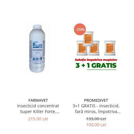
Suplimente și vitamine păsări și
găini
Antidiareice
Laxative
-25%
Gel antiinflamator
FARMAVET
PROMEDIVET
Insecticid concentrat
3+1 GRATIS - insecticid,
3
Super Killer Forte,
fară miros, împotriva
co
acțiune acaricidă, flacon
muștelor, Sojet 10 gr
10
215,00 Lei
133,00 Lei
1L
100,00 Lei
p