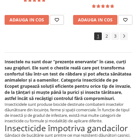
pulbere 100 gr
ADAUGA IN COS
ADAUGA IN COS
1
2
3
Insectele nu sunt doar “prezențe enervante” în case, curți
sau grajduri. Ele sunt o chestie reală care pot transforma
confortul tău într-un test de răbdare și pot afecta sănătatea
animalelor și a oamenilor. Categoria Insecticide de pe
Ecopet grupează soluții eficiente pentru orice tip de invazie,
de la țânțari și muște până la purici și insecte târâtoare,
astfel încât să recâștigi controlul fără compromisuri.
Insecticidele sunt produse biocide destinate combaterii insectelor
dăunătoare din locuințe, ferme și spații comerciale. În funcție de tipul
de insectă și de gradul de infestare, există mai multe categorii de
insecticide cu formule și modalități de aplicare diferite.
Insecticide împotriva gandacilor
Gândacii de bucătărie sunt printre cei mai rezistenți dăunători casnici.