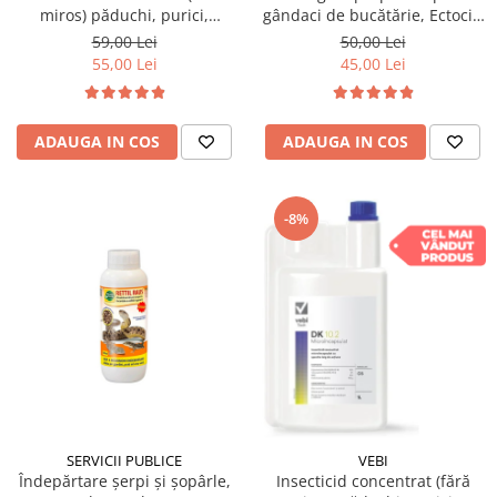
miros) păduchi, purici,
gândaci de bucătărie, Ectocid
gândaci, furnici, muște,
spray, 500ml
59,00 Lei
50,00 Lei
țânțari, DRAKER 100ml
55,00 Lei
45,00 Lei
ADAUGA IN COS
ADAUGA IN COS
-8%
SERVICII PUBLICE
VEBI
Îndepărtare șerpi și șopârle,
Insecticid concentrat (fără