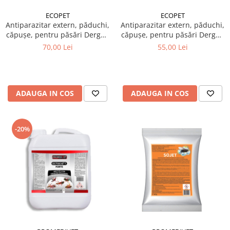
ECOPET
ECOPET
Antiparazitar extern, păduchi,
Antiparazitar extern, păduchi,
căpuşe, pentru păsări Dergall
căpuşe, pentru păsări Dergall
10 ml + Spray insecticid
10 ml + Soluție păduchi, de
70,00 Lei
55,00 Lei
păduchi găini, Piret Mix spray
pus în apa de băut, pentru
200 ml
păsări, Herba Top Ecto Plus
100 ml
ADAUGA IN COS
ADAUGA IN COS
-20%