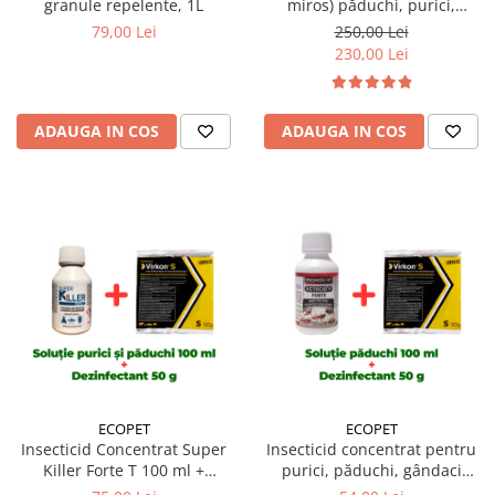
granule repelente, 1L
miros) păduchi, purici,
gândaci, furnici, muște,
79,00 Lei
250,00 Lei
țânțari, DRAKER 1 Litru
230,00 Lei
ADAUGA IN COS
ADAUGA IN COS
ECOPET
ECOPET
Insecticid Concentrat Super
Insecticid concentrat pentru
Killer Forte T 100 ml +
purici, păduchi, gândaci
Dezinfectant profesional
Ectocid Forte 100 ml +