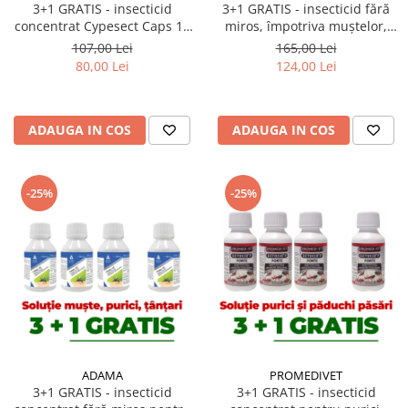
3+1 GRATIS - insecticid
3+1 GRATIS - insecticid fără
concentrat Cypesect Caps 10
miros, împotriva muștelor,
ml, fără miros, eficient contra
țânțarilor, Perme Plus 50 ml
107,00 Lei
165,00 Lei
gândacilor, ploșnițelor și
80,00 Lei
124,00 Lei
puricilor
ADAUGA IN COS
ADAUGA IN COS
-25%
-25%
ADAMA
PROMEDIVET
3+1 GRATIS - insecticid
3+1 GRATIS - insecticid