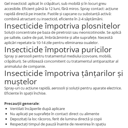
Gel insecticid: aplicat în crăpături, sub mobilă și în locuri greu
accesibile. Eficient până la 12 luni, fără miros. Spray contact: acțiune
rapidă directă pe insecte. Pastile și capcane cu substanță activă:
combină atractant cu insecticid, eficiente în 2-4 săptămâni.
Insecticide împotriva plosnitelor
Soluții concentrate pe baza de piretroizi sau neonicotinoide. Se aplică
pe saltele, cadre de pat, îmbrăcăminte și alte suprafețe. Necesită
aplicări repetate la 10-14 zile pentru eliminarea oualelor.
Insecticide împotriva puricilor
Spray și aerosoli pentru tratamentul mediului (covoare, mobilă,
crăpături). Se utilizează concomitent cu tratamentul antiparazitar al
animalului de companie.
Insecticide împotriva țânțarilor și
muștelor
Spray-uri cu acțiune rapidă, aerosoli și soluții pentru aparate electrice.
Eficiente în spații închise.
Precauții generale
:
Ventilati încăperile după aplicare
Nu aplicați pe suprafețe în contact direct cu alimente
Depozitați la loc răcoros, ferit de lumina directă și copii
Respectați timpul de pauză înainte de revenirea în spațiu