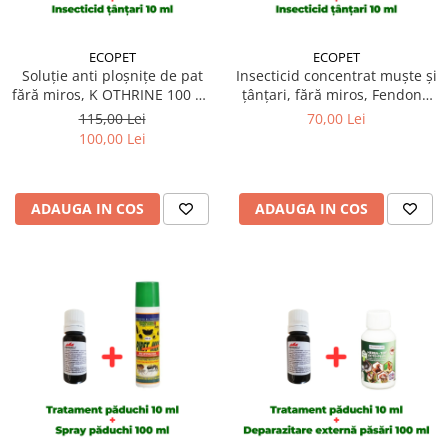
ECOPET
ECOPET
Soluție anti ploșnițe de pat
Insecticid concentrat muște și
fără miros, K OTHRINE 100 ml
țânțari, fără miros, Fendona
+ Insecticid concentrat
50ml + Insecticid concentrat
115,00 Lei
70,00 Lei
Cypesect Caps 10 ml, fără
Cypesect Caps 10 ml, fără
100,00 Lei
miros, eficient contra
miros, eficient contra
gândacilor, ploșnițelor și
gândacilor, ploșnițelor și
puricilor
puricilor
ADAUGA IN COS
ADAUGA IN COS