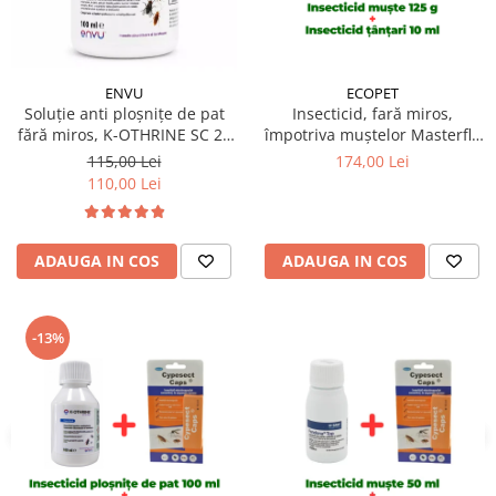
ECOPET
ENVU
Insecticid, fară miros,
Soluție anti ploșnițe de pat
împotriva muștelor Masterfly
fără miros, K-OTHRINE SC 25
Bait 125 gr + Insecticid
Flow 100 ml
174,00 Lei
115,00 Lei
concentrat Cypesect Caps 10
110,00 Lei
ml, fără miros, eficient contra
gândacilor, ploșnițelor și
puricilor
ADAUGA IN COS
ADAUGA IN COS
-13%