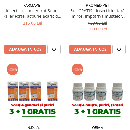
FARMAVET
PROMEDIVET
Insecticid concentrat Super
3+1 GRATIS - insecticid, fară
Killer Forte, acțiune acaricidă,
miros, împotriva muștelor,
flacon 1L
Sojet 10 gr
215,00 Lei
133,00 Lei
100,00 Lei
ADAUGA IN COS
ADAUGA IN COS
-25%
-25%
I.N.D.I.A.
ORMA