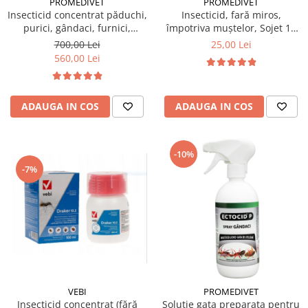
PROMEDIVET
PROMEDIVET
Insecticid concentrat păduchi,
Insecticid, fară miros,
purici, gândaci, furnici,
împotriva muștelor, Sojet 10
muște, țânțari Ectocid Forte T
gr
700,00 Lei
25,00 Lei
5L
560,00 Lei
ADAUGA IN COS
ADAUGA IN COS
-10%
-7%
VEBI
PROMEDIVET
Insecticid concentrat (fără
Solutie gata preparata pentru