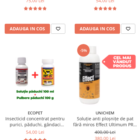
75,00 Lei
54,00 Lei
pulbere Virkon S 50 gr
Dezinfectant profesional
pulbere Virkon S 50 gr
ADAUGA IN COS
ADAUGA IN COS
-5%
ECOPET
UNICHEM
Insecticid concentrat pentru
Soluție anti ploșnițe de pat
purici, păduchi, gândaci
fără miros Effect Ultimum PRO
Ectocid Forte 100 ml +
1 L
54,00 Lei
400,00 Lei
Antiparazitar extern Piret Mix
380,00 Lei