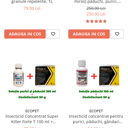
granule repelente, 1L
miros) păduchi, purici,
gândaci, furnici, muște,
79,00 Lei
250,00 Lei
țânțari, DRAKER 1 Litru
230,00 Lei
ADAUGA IN COS
ADAUGA IN COS
ECOPET
ECOPET
Insecticid Concentrat Super
Insecticid concentrat pentru
Killer Forte T 100 ml +
purici, păduchi, gândaci
Dezinfectant profesional
Ectocid Forte 100 ml +