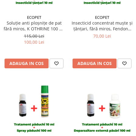
ECOPET
ECOPET
Soluție anti ploșnițe de pat
Insecticid concentrat muște și
fără miros, K OTHRINE 100 ml
țânțari, fără miros, Fendona
+ Insecticid concentrat
50ml + Insecticid concentrat
115,00 Lei
70,00 Lei
Cypesect Caps 10 ml, fără
Cypesect Caps 10 ml, fără
100,00 Lei
miros, eficient contra
miros, eficient contra
gândacilor, ploșnițelor și
gândacilor, ploșnițelor și
puricilor
puricilor
ADAUGA IN COS
ADAUGA IN COS