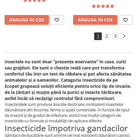
pulbere 100 gr
ADAUGA IN COS
ADAUGA IN COS
1
2
3
Insectele nu sunt doar “prezențe enervante” în case, curți
sau grajduri. Ele sunt o chestie reală care pot transforma
confortul tău într-un test de răbdare și pot afecta sănătatea
animalelor și a oamenilor. Categoria Insecticide de pe
Ecopet grupează soluții eficiente pentru orice tip de invazie,
de la țânțari și muște până la purici și insecte târâtoare,
astfel încât să recâștigi controlul fără compromisuri.
Insecticidele sunt produse biocide destinate combaterii insectelor
dăunătoare din locuințe, ferme și spații comerciale. În funcție de tipul
de insectă și de gradul de infestare, există mai multe categorii de
insecticide cu formule și modalități de aplicare diferite.
Insecticide împotriva gandacilor
Gândacii de bucătărie sunt printre cei mai rezistenți dăunători casnici.