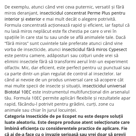
De exemplu, atunci când vrei ceva puternic, versatil și fără
miros deranjant,
insecticidul concentrat Perme Plus pentru
interior și exterior
e mai mult decât o alegere potrivită.
Formula concentrată acționează rapid și eficient, iar faptul că
nu lasă miros neplăcut este fix chestia pe care o vrei în
spațiile în care stai tu sau unde se află animalele tale. Dacă
“fără miros” sunt cuvintele tale preferate atunci când vine
vorba de insecticide, atunci
insecticidul fără miros Cypesect
este pentru camere, adăposturi sau colțuri unde vrei să
elimini insectele fără să transformi aerul într-un experiment
olfactiv. Mic, dar eficient, este perfect pentru uz punctual sau
ca parte dintr-un plan regulat de control al insectelor. Iar
când ai nevoie de un produs universal care să acopere cât
mai multe specii de insecte și situații,
insecticidul universal
Biototal 10EC
este instrumentul multifuncțional din arsenalul
tău. Formula 10EC permite aplicări flexibile și rezultatele apar
rapid, făcându-l potrivit pentru grădini, curți, zone cu
animale sau chiar în jurul locuinței.
Categoria Insecticide de pe Ecopet nu este despre soluții
luate aleatoriu. Este despre produse atent selecționate care
îmbină eficiența cu considerentele practice de aplicare. Fie
că ai de-a face cu o invazie serioasă sau vrei doar să previi