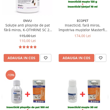
ECOPET
ENVU
Insecticid, fară miros,
Soluție anti ploșnițe de pat
împotriva muștelor Masterfly
fără miros, K-OTHRINE SC 25
Bait 125 gr + Insecticid
Flow 100 ml
174,00 Lei
115,00 Lei
concentrat Cypesect Caps 10
110,00 Lei
ml, fără miros, eficient contra
gândacilor, ploșnițelor și
puricilor
ADAUGA IN COS
ADAUGA IN COS
-13%