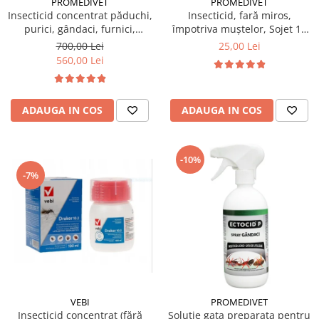
PROMEDIVET
PROMEDIVET
Insecticid concentrat păduchi,
Insecticid, fară miros,
purici, gândaci, furnici,
împotriva muștelor, Sojet 10
muște, țânțari Ectocid Forte T
gr
700,00 Lei
25,00 Lei
5L
560,00 Lei
ADAUGA IN COS
ADAUGA IN COS
-10%
-7%
VEBI
PROMEDIVET
Insecticid concentrat (fără
Solutie gata preparata pentru