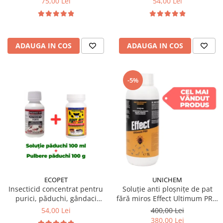
75,00 Lei
54,00 Lei
pulbere Virkon S 50 gr
Dezinfectant profesional
pulbere Virkon S 50 gr
ADAUGA IN COS
ADAUGA IN COS
-5%
ECOPET
UNICHEM
Insecticid concentrat pentru
Soluție anti ploșnițe de pat
purici, păduchi, gândaci
fără miros Effect Ultimum PRO
Ectocid Forte 100 ml +
1 L
54,00 Lei
400,00 Lei
Antiparazitar extern Piret Mix
380,00 Lei