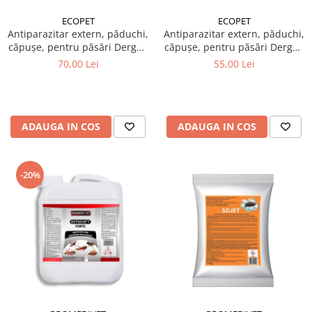
ECOPET
ECOPET
Antiparazitar extern, păduchi,
Antiparazitar extern, păduchi,
căpuşe, pentru păsări Dergall
căpuşe, pentru păsări Dergall
10 ml + Spray insecticid
10 ml + Soluție păduchi, de
70,00 Lei
55,00 Lei
păduchi găini, Piret Mix spray
pus în apa de băut, pentru
200 ml
păsări, Herba Top Ecto Plus
100 ml
ADAUGA IN COS
ADAUGA IN COS
-20%