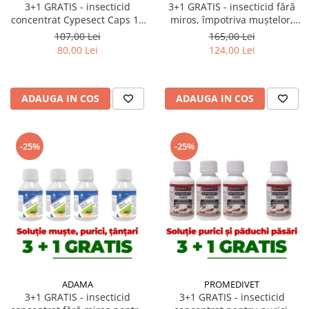
3+1 GRATIS - insecticid
3+1 GRATIS - insecticid fără
concentrat Cypesect Caps 10
miros, împotriva muștelor,
ml, fără miros, eficient contra
țânțarilor, Perme Plus 50 ml
107,00 Lei
165,00 Lei
gândacilor, ploșnițelor și
80,00 Lei
124,00 Lei
puricilor
ADAUGA IN COS
ADAUGA IN COS
-25%
-25%
ADAMA
PROMEDIVET
3+1 GRATIS - insecticid
3+1 GRATIS - insecticid