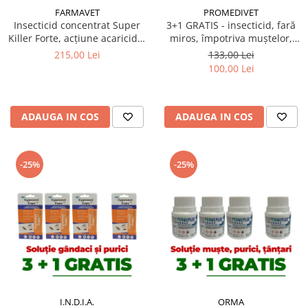
FARMAVET
PROMEDIVET
Insecticid concentrat Super
3+1 GRATIS - insecticid, fară
Killer Forte, acțiune acaricidă,
miros, împotriva muștelor,
flacon 1L
Sojet 10 gr
215,00 Lei
133,00 Lei
100,00 Lei
ADAUGA IN COS
ADAUGA IN COS
-25%
-25%
I.N.D.I.A.
ORMA