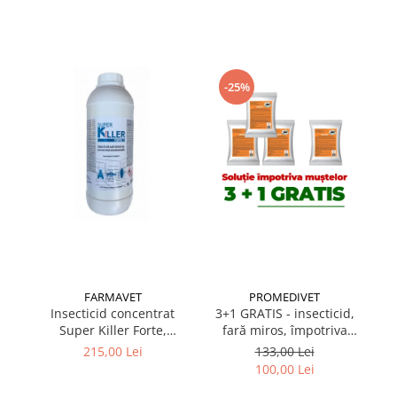
Suplimente și vitamine păsări și
găini
Antidiareice
Laxative
-25%
Gel antiinflamator
FARMAVET
PROMEDIVET
Insecticid concentrat
3+1 GRATIS - insecticid,
3
Super Killer Forte,
fară miros, împotriva
co
acțiune acaricidă, flacon
muștelor, Sojet 10 gr
10
215,00 Lei
133,00 Lei
1L
100,00 Lei
p