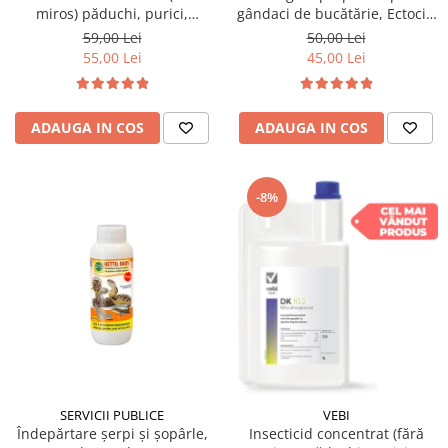
miros) păduchi, purici,
gândaci de bucătărie, Ectocid
gândaci, furnici, muște,
spray, 500ml
59,00 Lei
50,00 Lei
țânțari, DRAKER 100ml
55,00 Lei
45,00 Lei
ADAUGA IN COS
ADAUGA IN COS
-8%
SERVICII PUBLICE
VEBI
Îndepărtare șerpi și șopârle,
Insecticid concentrat (fără