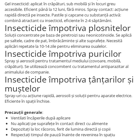
Gel insecticid: aplicat în crăpături, sub mobilă și în locuri greu
accesibile. Eficient până la 12 luni, fără miros. Spray contact: acțiune
rapidă directă pe insecte. Pastile și capcane cu substanță activă:
combină atractant cu insecticid, eficiente în 2-4 săptămâni.
Insecticide împotriva plosnitelor
Soluții concentrate pe baza de piretroizi sau neonicotinoide. Se aplică
pe saltele, cadre de pat, îmbrăcăminte și alte suprafețe. Necesită
aplicări repetate la 10-14 zile pentru eliminarea oualelor.
Insecticide împotriva puricilor
Spray și aerosoli pentru tratamentul mediului (covoare, mobilă,
crăpături). Se utilizează concomitent cu tratamentul antiparazitar al
animalului de companie.
Insecticide împotriva țânțarilor și
muștelor
Spray-uri cu acțiune rapidă, aerosoli și soluții pentru aparate electrice.
Eficiente în spații închise.
Precauții generale
:
Ventilati încăperile după aplicare
Nu aplicați pe suprafețe în contact direct cu alimente
Depozitați la loc răcoros, ferit de lumina directă și copii
Respectați timpul de pauză înainte de revenirea în spațiu