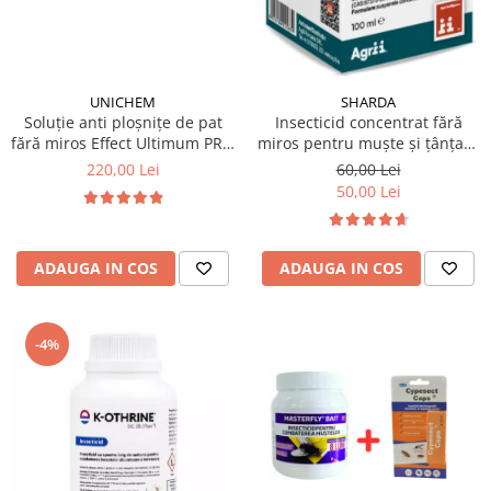
UNICHEM
SHARDA
Soluție anti ploșnițe de pat
Insecticid concentrat fără
fără miros Effect Ultimum PRO
miros pentru muște și țânțari,
500 ml
Alfasect 100ml
220,00 Lei
60,00 Lei
50,00 Lei
ADAUGA IN COS
ADAUGA IN COS
-4%