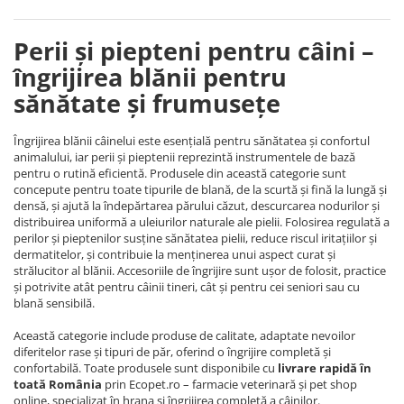
Perii și piepteni pentru câini –
îngrijirea blănii pentru
sănătate și frumusețe
Îngrijirea blănii câinelui este esențială pentru sănătatea și confortul
animalului, iar perii și pieptenii reprezintă instrumentele de bază
pentru o rutină eficientă. Produsele din această categorie sunt
concepute pentru toate tipurile de blană, de la scurtă și fină la lungă și
densă, și ajută la îndepărtarea părului căzut, descurcarea nodurilor și
distribuirea uniformă a uleiurilor naturale ale pielii. Folosirea regulată a
perilor și pieptenilor susține sănătatea pielii, reduce riscul iritațiilor și
dermatitelor, și contribuie la menținerea unui aspect curat și
strălucitor al blănii. Accesoriile de îngrijire sunt ușor de folosit, practice
și potrivite atât pentru câinii tineri, cât și pentru cei seniori sau cu
blană sensibilă.
Această categorie include produse de calitate, adaptate nevoilor
diferitelor rase și tipuri de păr, oferind o îngrijire completă și
confortabilă. Toate produsele sunt disponibile cu
livrare rapidă în
toată România
prin Ecopet.ro – farmacie veterinară și pet shop
online, specializat în hrana și îngrijirea completă a câinilor.