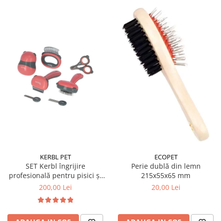
KERBL PET
ECOPET
SET Kerbl îngrijire
Perie dublă din lemn
profesională pentru pisici și
215x55x65 mm
câini de talie mică 7 piese
200,00 Lei
20,00 Lei