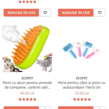
ADAUGA IN COS
ADAUGA IN COS
ECOPET
ECOPET
Perie cu aburi pentru animale
Perie pentru câini și pisici cu
de companie, conține cablu
autocurățare 19x10 cm
încărcare
40,00 Lei
25,00 Lei