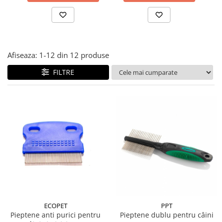
Afiseaza:
1-
12
din
12
produse
FILTRE
ECOPET
PPT
Pieptene anti purici pentru
Pieptene dublu pentru câini