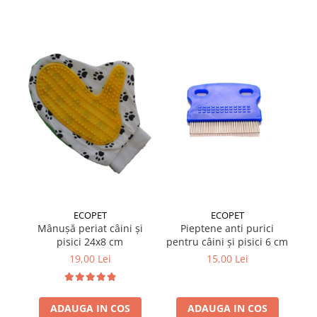
Suplimente și vitamine păsări și
găini
Antidiareice
Laxative
Gel antiinflamator
ECOPET
ECOPET
Mânușă periat câini și
Pieptene anti purici
Pe
pisici 24x8 cm
pentru câini și pisici 6 cm
19,00 Lei
15,00 Lei
ADAUGA IN COS
ADAUGA IN COS