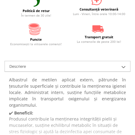
Consultanță veterinară
Politică de retur
Luni - Vineri, între orele 10:00-14:00
În termen de 30 zile!
Transport gratuit
Puncte
La comenzile de peste 200 lei!
Economiseşti la viitoarele comenzi!
Descriere
Albastrul de metilen aplicat extern, pătrunde în
țesuturile superficiale și contribuie la menținerea igienei
locale. Administrat intern, susține funcțiile metabolice
implicate în transportul oxigenului și energizarea
organismului.
✔️
Beneficii:
Produsul contribuie la menținerea integrității pielii și
mucoaselor, susține echilibrul metabolic în situații de
stres fiziologic și ajută la dezinfectia apei consumate de