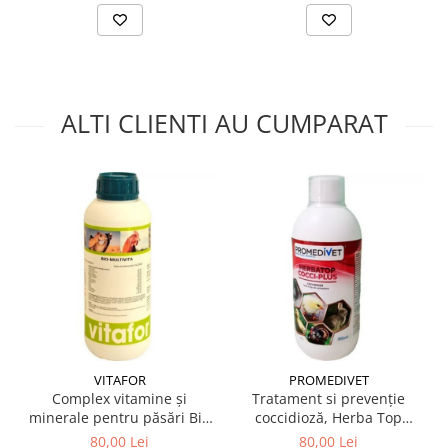
ALTI CLIENTI AU CUMPARAT
VITAFOR
PROMEDIVET
Complex vitamine și
Tratament si prevenție
minerale pentru păsări Bio
coccidioză, Herba Top
Multivita, 1 Litru
Cocci-Plus 500 ml
80,00 Lei
80,00 Lei