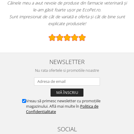
 meu a avut nevoie de produse din farmacie veterinară și
EcoPet.ro es
le-am găsit foarte ușor pe EcoPet.ro.
hrană s
presionat de cât de variată e oferta și cât de bine sunt
E greu să g
explicate produsele!
NEWSLETTER
Nu rata ofertele si promotiile noastre
Vreau să primesc newsletter cu promoțiile
magazinului. Află mai multe în
Politica de
Confidentialitate
SOCIAL