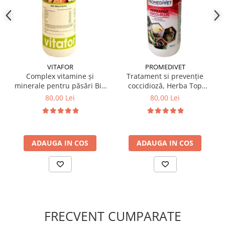
VITAFOR
PROMEDIVET
Complex vitamine și
Tratament si prevenție
minerale pentru păsări Bio
coccidioză, Herba Top
Multivita, 1 Litru
Cocci-Plus 500 ml
80,00 Lei
80,00 Lei
ADAUGA IN COS
ADAUGA IN COS
FRECVENT CUMPARATE