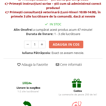
Suplimente și vitamine păsări și
👉 Primești instrucțiuni scrise – știi cum să administrezi corect
găini
produsul
👉 Primești consultanță veterinară (Luni-Vineri 10:00-14:00), în
Antidiareice
primele 3 zile lucrătoare de la comandă, dacă ai nevoie
Laxative
IN STOC
Gel antiinflamator
Alin Onofrei
a cumpărat acest produs acum 47 minute!
Durata de livrare:
1 - 3 zile lucrătoare
ADAUGA IN COS
Iuliana Pătrășcoiu
: Exact ce aveam nevoie.
Adauga la Favorite
Cere informatii
Livrare la easyBox
Cadou
1-2 zile lucrătoare!
La comenzile de peste 250 de lei!