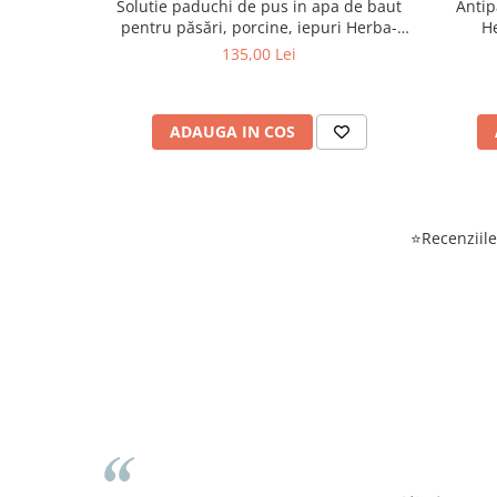
Solutie paduchi de pus in apa de baut
Antip
pentru păsări, porcine, iepuri Herba-
H
Top Ecto-Plus 1 L
135,00 Lei
ADAUGA IN COS
⭐Recenziile 
Cosmin Bivolaru