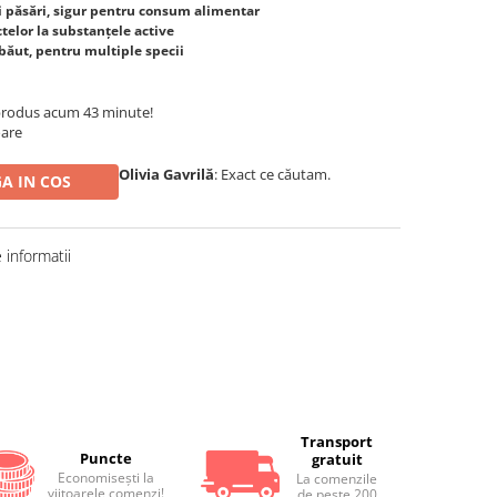
i păsări, sigur pentru consum alimentar
ctelor la substanțele active
băut, pentru multiple specii
produs acum 43 minute!
oare
Olivia Gavrilă
: Exact ce căutam.
A IN COS
informatii
Distribuie
pe
Facebook
Transport
Puncte
gratuit
Economiseşti la
La comenzile
viitoarele comenzi!
de peste 200