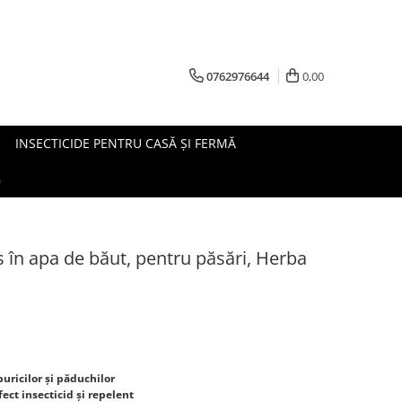
0762976644
0,00
INSECTICIDE PENTRU CASĂ ȘI FERMĂ
G
s în apa de băut, pentru păsări, Herba
uricilor și păduchilor
ect insecticid și repelent