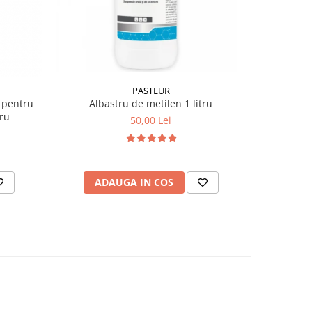
PASTEUR
 pentru
Albastru de metilen 1 litru
Antibiotic
tru
50,00 Lei
ADAUGA IN COS
AD