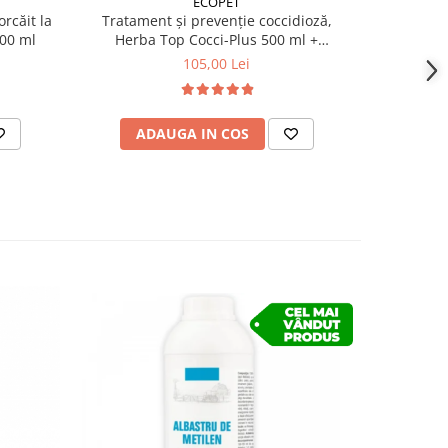
ECOPET
rcăit la
Tratament și prevenție coccidioză,
Spray insec
00 ml
Herba Top Cocci-Plus 500 ml +
Antiparazitar intern pentru păsări
105,00 Lei
Herba Top Antihelmintic 100 ml
ADAUGA IN COS
AD