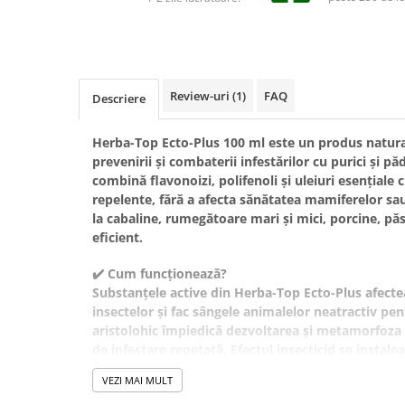
Suplimente și vitamine păsări și
găini
Antidiareice
Laxative
Review-uri
(1)
FAQ
Descriere
Gel antiinflamator
Herba-Top Ecto-Plus 100 ml este un produs natura
prevenirii și combaterii infestărilor cu purici și p
combină flavonoizi, polifenoli și uleiuri esențiale c
repelente, fără a afecta sănătatea mamiferelor sau 
la cabaline, rumegătoare mari și mici, porcine, păsăr
eficient.
✔️
Cum funcționează?
Substanțele active din Herba-Top Ecto-Plus afecte
insectelor și fac sângele animalelor neatractiv pen
aristolohic împiedică dezvoltarea și metamorfoza 
de infestare repetată. Efectul insecticid se instalea
esențiale se dizolvă în grăsimi și se elimină natural
VEZI MAI MULT
animale.