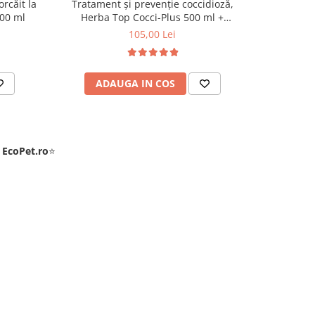
rcăit la
Tratament și prevenție coccidioză,
Spray insec
00 ml
Herba Top Cocci-Plus 500 ml +
Antiparazitar intern pentru păsări
105,00 Lei
Herba Top Antihelmintic 100 ml
ADAUGA IN COS
AD
e
EcoPet.ro
⭐