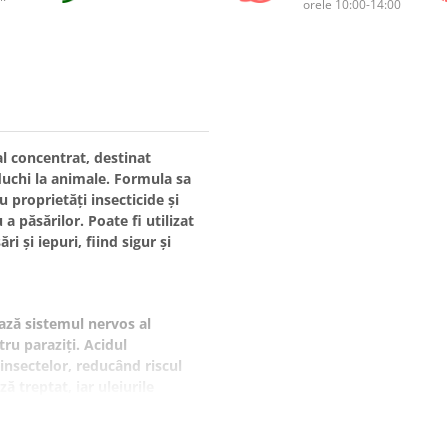
orele 10:00-14:00
l concentrat, destinat
ăduchi la animale. Formula sa
u proprietăți insecticide și
a păsărilor. Poate fi utilizat
i și iepuri, fiind sigur și
ază sistemul nervos al
tru paraziți. Acidul
insectelor, reducând riscul
ză treptat, iar uleiurile
, fără a fi toxice pentru