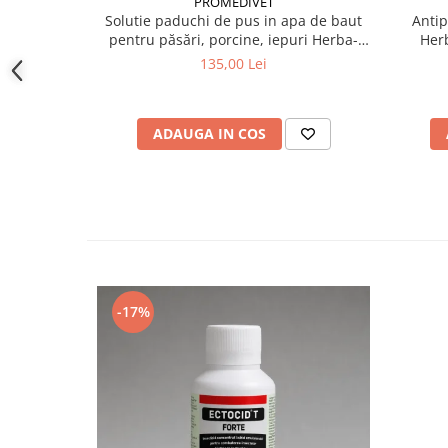
PROMEDIVET
geraniol, piretroizi naturali
Solutie paduchi de pus in apa de baut
Antip
pentru păsări, porcine, iepuri Herba-
Her
Top Ecto-Plus 1 L
135,00 Lei
ADAUGA IN COS
-17%