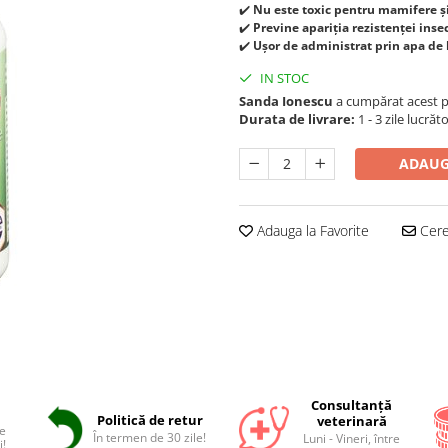
✔️
Nu este toxic pentru mamifere ș
✔️
Previne apariția rezistenței inse
✔️
Ușor de administrat prin apa de 
IN STOC
Sanda Ionescu
a cumpărat acest 
Durata de livrare:
1 - 3 zile lucrăt
ADAUG
Adauga la Favorite
Cere 
Consultanță
Politică de retur
veterinară
e
În termen de 30 zile!
Luni - Vineri, între
i!