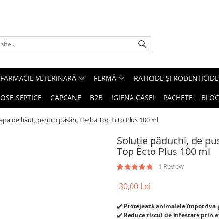
FARMACIE VETERINARĂ
FERMĂ
RATICIDE ȘI RODENTICIDE
FOSE SEPTICE
CAPCANE
B2B
IGIENA CASEI
PACHETE
BLO
 apa de băut, pentru păsări, Herba Top Ecto Plus 100 ml
Soluție păduchi, de pu
Top Ecto Plus 100 ml
1 Review
30,00 Lei
✔️
Protejează animalele împotriva p
✔️
Reduce riscul de infestare prin ef