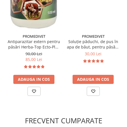
Precauții:
A nu se lăsa la îndemâna copiilor. Nu reutiliza
flaconul după golire.
Păstrare:
La temperatura camerei (15–25 °C), în ambalaje
bine închise, ferit de soare, foc și umezeală.
Nu are timp de așteptare la ouă și carne!
PROMEDIVET
PROMEDIVET
Antiparazitar extern pentru
Soluție păduchi, de pus în
păsări Herba-Top Ecto-Plus
apa de băut, pentru păsări,
500 ml
Herba Top Ecto Plus 100 ml
90,00 Lei
30,00 Lei
85,00 Lei
ADAUGA IN COS
ADAUGA IN COS
FRECVENT CUMPARATE