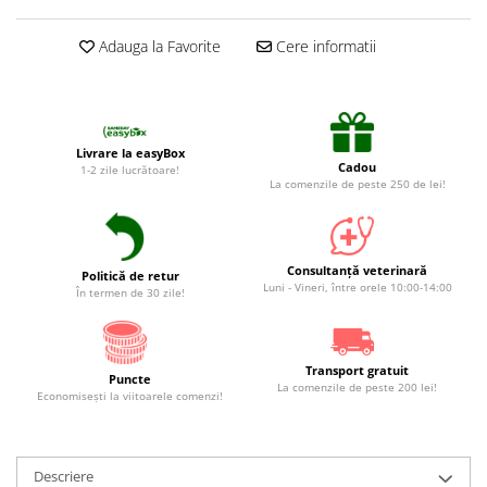
Adauga la Favorite
Cere informatii
Livrare la easyBox
Cadou
1-2 zile lucrătoare!
La comenzile de peste 250 de lei!
Consultanță veterinară
Politică de retur
Luni - Vineri, între orele 10:00-14:00
În termen de 30 zile!
Transport gratuit
Puncte
La comenzile de peste 200 lei!
Economiseşti la viitoarele comenzi!
Descriere