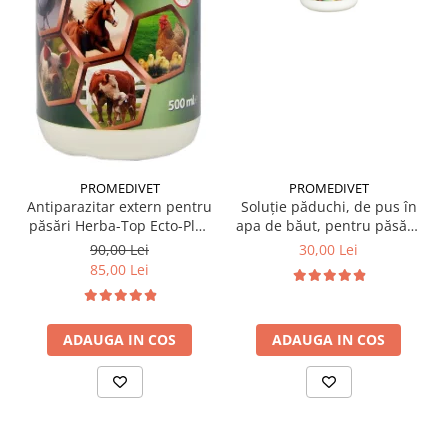
PROMEDIVET
PROMEDIVET
Antiparazitar extern pentru
Soluție păduchi, de pus în
păsări Herba-Top Ecto-Plus
apa de băut, pentru păsări,
500 ml
Herba Top Ecto Plus 100 ml
90,00 Lei
30,00 Lei
85,00 Lei
ADAUGA IN COS
ADAUGA IN COS