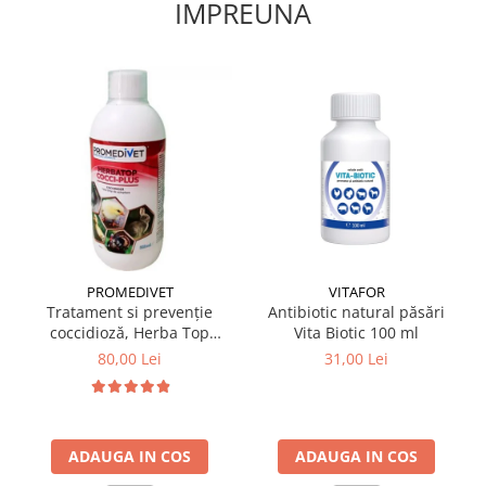
IMPREUNA
PROMEDIVET
VITAFOR
Tratament si prevenție
Antibiotic natural păsări
coccidioză, Herba Top
Vita Biotic 100 ml
Cocci-Plus 500 ml
80,00 Lei
31,00 Lei
ADAUGA IN COS
ADAUGA IN COS