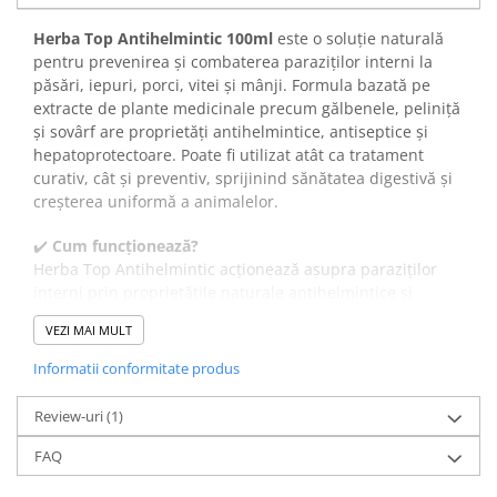
Herba Top Antihelmintic 100ml
este o soluție naturală
pentru prevenirea și combaterea paraziților interni la
păsări, iepuri, porci, vitei și mânji. Formula bazată pe
extracte de plante medicinale precum gălbenele, peliniță
și sovârf are proprietăți antihelmintice, antiseptice și
hepatoprotectoare. Poate fi utilizat atât ca tratament
curativ, cât și preventiv, sprijinind sănătatea digestivă și
creșterea uniformă a animalelor.
✔️
Cum funcționează?
Herba Top Antihelmintic acționează asupra paraziților
interni prin proprietățile naturale antihelmintice și
antiseptice ale extractelor din plante. În paralel, susține
VEZI MAI MULT
sănătatea hepatică și digestivă, reduce inflamațiile și
contribuie la o stare generală bună a animalelor.
Informatii conformitate produs
✔️
Beneficii:
Extractele de
Calendula officinalis
,
Inula helenium
,
Review-uri
(1)
Origanum vulgare
și
Artemisia annua
ajută la eliminarea
paraziților, protejează ficatul, au efect antiinflamator și
FAQ
contribuie la buna funcționare a tractului digestiv.