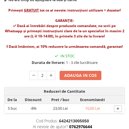
Suplimente și vitamine păsări și
găini
Primești
GRATUIT
tot ce ai nevoie: instrucțiuni utilizare + dozator!
Antidiareice
GARANȚIE:
Laxative
✅ Dacă ai întrebări despre produsele comandate, ne scrii pe
Whatsapp și primești instrucțiuni clare de la un specialist în maxim 2
Gel antiinflamator
ore (L-V 10-14:00), în primele 3 zile de la livrare!
❗ Dacă întârziem, ai 10% reducere la următoarea comandă, garantat!
IN STOC
Durata de livrare:
1 - 3 zile lucrătoare
ADAUGA IN COS
Reduceri de Cantitate
De la
Discount
Pret
/ buc
Economisesti
+
5
buc
-8%
23,00 Lei
10,00 Lei
Cod Produs:
6424213005050
Ai nevoie de ajutor?
0762976644