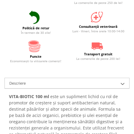
La comenzile de peste 250 de lei!
Consultanță veterinară
Politică de retur
Luni - Vineri, între orele 10:00-14:00
În termen de 30 zile!
Transport gratuit
Puncte
La comenzile de peste 200 lei!
Economiseşti la viitoarele comenzi!
Descriere
VITA-BIOTIC 100 ml
este un supliment lichid cu rol de
promotor de creștere și suport antibacterian natural,
destinat păsărilor și altor specii de animale. Formula sa
pe bază de acizi organici, prebiotice și ulei esențial de
oregano contribuie la menținerea sănătății digestive și a
rezistenței generale a organismului. Este utilizat frecvent