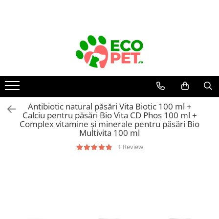
Câini
Pisici
Rozătoare
Păsări
Farmacie veterinară
Fermă
Hrană uscată câini
Hrană uscată pisici
Hrană rozătoare
Colivii păsări
Farmacie Veterinara Caini
Igiena mulsului
Hrana Uscata Caine Junior
Hrana Uscata Pisici Adulte
Hrană chinchilla
Accesorii colivii
Suplimente și vitamine câini
Cheag
Hrana Uscata Caine Adult
Pisici junior
Hrană hamsteri
Antiparazitare interne câini
Hrană nimfe
Instrumentar
Hrană umedă câini
Pisici sterilizate
Hrană iepuri
Antiparazitare externe câini
Hrană canari
Adăpătoare și hrănitoare
Antibiotic natural păsări Vita Biotic 100 ml +
Hrană umedă pisici
Hrană porcușori de Guineea
Dermatologice câini
Conserve câini
Hrană peruși
Accesorii
Calciu pentru păsări Bio Vita CD Phos 100 ml +
Suplimente și vitamine rozătoare
Antiseptice
Plicuri câini
Pisici adulte
Complex vitamine și minerale pentru păsări Bio
Hrană păsări exotice
Concentrate
Igiena ochilor
Multivita 100 ml
Dietete veterinare câini
Pisici junior
Cuști și cutii de transport
rozătoare
Hrană papagali mari
Suplimente
ORL câini
Pisici sterilizate
1 Review
Hrană umedă
Igiena orală câini
Accesorii cuști rozătoare
Suplimente păsări
Diete veterinare pisici
Hrană uscată
Afecțiuni digestive câini
Așternut igienic rozătoare
Recompense câini
Hrană uscată
Afecțiuni hepatice câini
Recompense pisici
Jucării rozătoare
Igienă câini
Afecțiuni renale/urinare câini
Îngrjire pisici
Covorase Absorbante Caini si
Afecțiuni sistem nervos câini
Pampers
Asternut Igienic Pisici