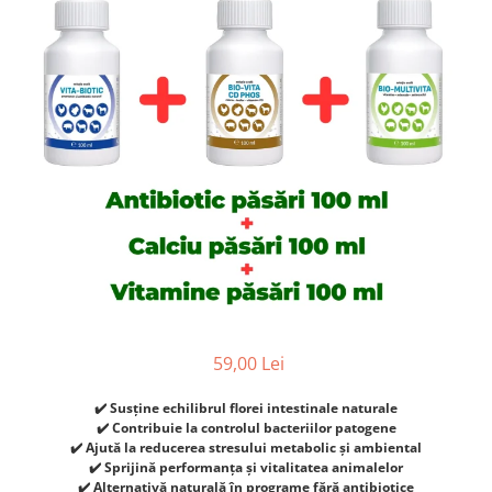
Articulații
Perii și piepteni câini
Clești pentru unghii pisici
Pisici
Clești unghii
Perii și piepteni pisici
Suplimente și vitamine pisici
Șampoane câini
Șampoane pisici
Antiparazitare interne pisici
Pampers câini
Șervețele umede pisici
Deparazitare Externa Pisici
Șervețele umede câini
Accesorii pisici
Dermatologice pisici
Accesorii câini
Casete, tăvi și litiere pisici
Antiseptice
Zgărzi, lese, hamuri câini
Castroane și boluri pisici
Igiena ochilor
Jucării câini
Ansambluri pisici
ORL pisici
Cuști transport câini
Jucării pisici
Igienă orală pisici
Castroane câini
Zgărzi și hamuri pisici
Afecțiuni digestive pisici
Botnițe câini
Educare pisici
Afecțiuni hepatice pisici
Educare câini
Promoții pisici
Afecțiuni renale/urinare pisici
59,00 Lei
Diverse
Afecțiuni sistem nervos pisici
Promoții câini
Articulații
✔️ Susține echilibrul florei intestinale naturale
✔️ Contribuie la controlul bacteriilor patogene
Păsări
✔️ Ajută la reducerea stresului metabolic și ambiental
✔️ Sprijină performanța și vitalitatea animalelor
Antiparazitare păsări
✔️ Alternativă naturală în programe fără antibiotice