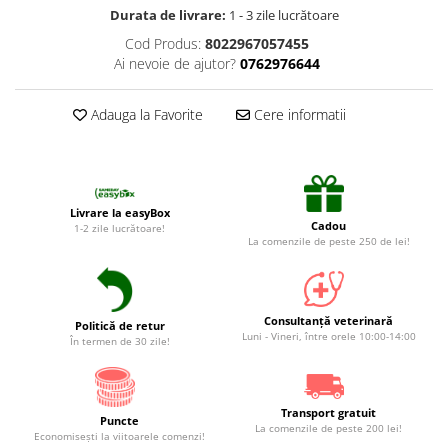
Suplimente și vitamine păsări și
Durata de livrare:
1 - 3 zile lucrătoare
găini
Cod Produs:
8022967057455
Antidiareice
Ai nevoie de ajutor?
0762976644
Laxative
Gel antiinflamator
Adauga la Favorite
Cere informatii
Livrare la easyBox
Cadou
1-2 zile lucrătoare!
La comenzile de peste 250 de lei!
Consultanță veterinară
Politică de retur
Luni - Vineri, între orele 10:00-14:00
În termen de 30 zile!
Transport gratuit
Puncte
La comenzile de peste 200 lei!
Economiseşti la viitoarele comenzi!