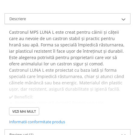
Descriere
Castronul MPS LUNA L este creat pentru câinii și cățeii
care au nevoie de un castron stabil și practic pentru
hrană sau apă. Forma sa specială împiedică răsturnarea,
iar plasticul rezistent îl face ușor de întreținut și durabil.
Este alegerea potrivită pentru proprietarii care vor să
ofere animalului lor un castron sigur și comod.
Castronul LUNA L este proiectat cu baza lată și forma
specială care împiedică răsturnarea, chiar și atunci când
câinele mănâncă sau bea energic. Materialul din plastic
ușor, dar rezistent, asigură durabilitate și igienă facilă.
✔️ Beneficii:
Stabilitate crescută datorită formei speciale.
Potrivit atât pentru hrană, cât și pentru apă.
VEZI MAI MULT
Curățare rapidă și ușoară datorită plasticului neted.
Informatii conformitate produs
Rezistență la uzură și impact.
Portabil și ușor de mutat.
Review-uri
(1)