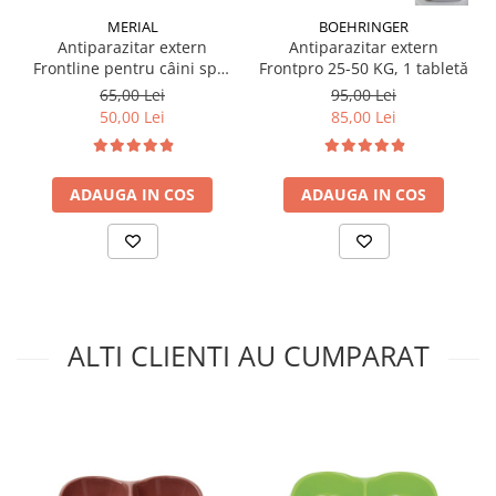
MERIAL
BOEHRINGER
Antiparazitar extern
Antiparazitar extern
Frontline pentru câini spot
Frontpro 25-50 KG, 1 tabletă
on 2-10 KG, 1 pipetă
65,00 Lei
95,00 Lei
50,00 Lei
85,00 Lei
ADAUGA IN COS
ADAUGA IN COS
ALTI CLIENTI AU CUMPARAT