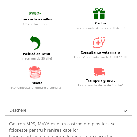
Suplimente și vitamine păsări și
găini
Antidiareice
Livrare la easyBox
Cadou
1-2 zile lucrătoare!
Laxative
La comenzile de peste 250 de lei!
Gel antiinflamator
Consultanță veterinară
Politică de retur
Luni - Vineri, între orele 10:00-14:00
În termen de 30 zile!
Transport gratuit
Puncte
La comenzile de peste 200 lei!
Economiseşti la viitoarele comenzi!
Descriere
Castron MPS, MAYA este un castron din plastic si se
foloseste pentru hranirea cateilor.
Forma castronului nu permite rasturnarea acestuia.