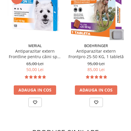
MERIAL
BOEHRINGER
Antiparazitar extern
Antiparazitar extern
Frontline pentru câini spot
Frontpro 25-50 KG, 1 tabletă
on 2-10 KG, 1 pipetă
65,00 Lei
95,00 Lei
50,00 Lei
85,00 Lei
ADAUGA IN COS
ADAUGA IN COS