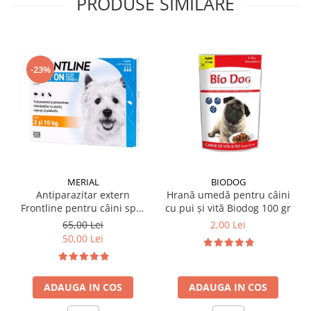
PRODUSE SIMILARE
-23%
MERIAL
BIODOG
Antiparazitar extern
Hrană umedă pentru câini
Frontline pentru câini spot
cu pui și vită Biodog 100 gr
on 2-10 KG, 1 pipetă
65,00 Lei
2,00 Lei
50,00 Lei
ADAUGA IN COS
ADAUGA IN COS