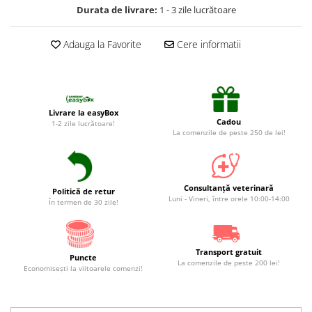
Suplimente și vitamine păsări și
Durata de livrare:
1 - 3 zile lucrătoare
găini
Antidiareice
Adauga la Favorite
Cere informatii
Laxative
Gel antiinflamator
Livrare la easyBox
Cadou
1-2 zile lucrătoare!
La comenzile de peste 250 de lei!
Consultanță veterinară
Politică de retur
Luni - Vineri, între orele 10:00-14:00
În termen de 30 zile!
Transport gratuit
Puncte
La comenzile de peste 200 lei!
Economiseşti la viitoarele comenzi!