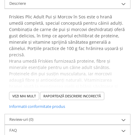
Descriere
Friskies Plic Adult Pui și Morcov în Sos este o hrană
umedă completă, special concepută pentru câinii adulți.
Combinația de carne de pui și morcovi deshidratați oferă
gust delicios, în timp ce aportul echilibrat de proteine,
minerale și vitamine sprijină sănătatea generală a
câinelui. Porțiile practice de 100 g fac hrănirea ușoară și
precisă.
Hrana umedă Friskies furnizează proteine, fibre și
minerale esențiale pentru un câine adult sănătos.
Proteinele din pui susțin musculatura, iar morcovii
adaugă fibre și antioxidanți naturali. Vitaminizarea
hranei ajută la menținerea pielii și blănii sănătoase și
susține vitalitatea zilnică.
VEZI MAI MULT
RAPORTEAZĂ DESCRIERE INCORECTĂ
✔️
Beneficii:
Această hrană umedă completă asigură aportul zilnic de
Informatii conformitate produs
nutrienți esențiali, proteine și grăsimi pentru menținerea
sănătății și energiei câinelui. Sosul atrăgător crește
Review-uri
(0)
apetitul și facilitează hidratarea, iar porțiile individuale
FAQ
ajută la controlul cantității zilnice.