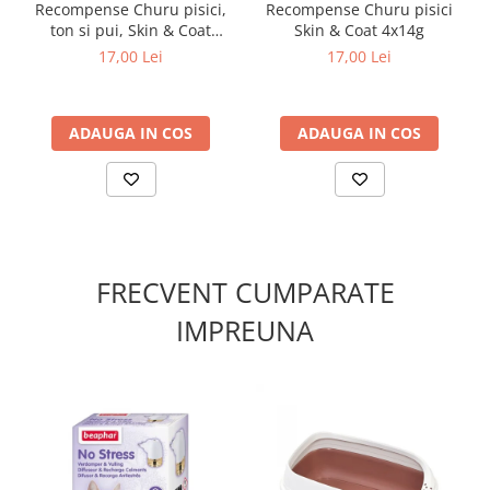
Recompense Churu pisici,
Recompense Churu pisici
folosiți în aceeași zi. Asigurați acces permanent la apă
ton si pui, Skin & Coat
Skin & Coat 4x14g
proaspătă și curată. Evitați lăsarea pisicii să mestece sau
4x14g
să inghită ambalajul.
17,00 Lei
17,00 Lei
✔️ Compoziție:
Apă, ton, pui, amidon de tapioca, arome naturale, guma
guar, aromă naturală de ton, supliment cu vitamina E,
ADAUGA IN COS
ADAUGA IN COS
taurina, extract de ceai verde.
FRECVENT CUMPARATE
IMPREUNA