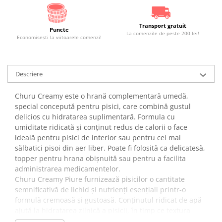
Transport gratuit
Puncte
La comenzile de peste 200 lei!
Economiseşti la viitoarele comenzi!
Descriere
Churu Creamy este o hrană complementară umedă,
special concepută pentru pisici, care combină gustul
delicios cu hidratarea suplimentară. Formula cu
umiditate ridicată și conținut redus de calorii o face
ideală pentru pisici de interior sau pentru cei mai
sălbatici pisoi din aer liber. Poate fi folosită ca delicatesă,
topper pentru hrana obișnuită sau pentru a facilita
administrarea medicamentelor.
Churu Creamy Piure furnizează pisicilor o cantitate
semnificativă de lichid și nutrienți esențiali printr-o
formulă cremoasă și gustoasă. Conținutul ridicat de apă
ajută la hidratarea zilnică a pisicii, în timp ce textura
moale și ușor de administrat permite hrănirea manuală