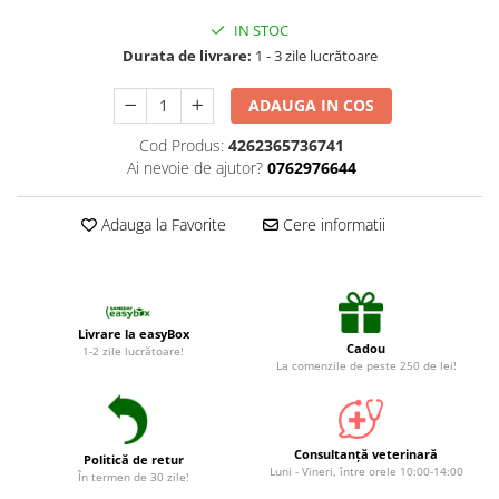
Suplimente și vitamine păsări și
găini
IN STOC
Durata de livrare:
1 - 3 zile lucrătoare
Antidiareice
Laxative
ADAUGA IN COS
Gel antiinflamator
Cod Produs:
4262365736741
Ai nevoie de ajutor?
0762976644
Adauga la Favorite
Cere informatii
Livrare la easyBox
Cadou
1-2 zile lucrătoare!
La comenzile de peste 250 de lei!
Consultanță veterinară
Politică de retur
Luni - Vineri, între orele 10:00-14:00
În termen de 30 zile!