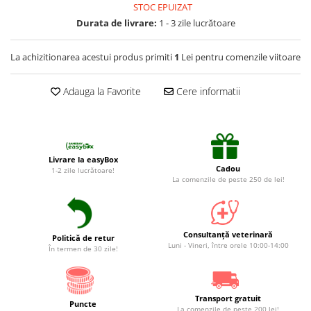
Suplimente și vitamine păsări și
STOC EPUIZAT
găini
Durata de livrare:
1 - 3 zile lucrătoare
Antidiareice
La achizitionarea acestui produs primiti
1
Lei pentru comenzile viitoare
Laxative
Gel antiinflamator
Adauga la Favorite
Cere informatii
Livrare la easyBox
Cadou
1-2 zile lucrătoare!
La comenzile de peste 250 de lei!
Consultanță veterinară
Politică de retur
Luni - Vineri, între orele 10:00-14:00
În termen de 30 zile!
Transport gratuit
Puncte
La comenzile de peste 200 lei!