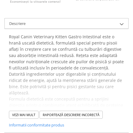
Economiseşti la viitoarele comenzi!
Descriere
Royal Canin Veterinary Kitten Gastro Intestinal este o
hrană uscată dietetică, formulată special pentru pisoii
aflați în creștere care se confruntă cu tulburări digestive
sau absorbție intestinală redusă. Rețeta este adaptată
nevoilor nutriționale crescute ale puilor de pisică și poate
fi utilizată inclusiv în perioadele de convalescență.
Datorită ingredientelor ușor digerabile și conținutului
ridicat de energie, ajută la menținerea stării generale de
bine. Este potrivită și pentru pisici gestante sau care
alăptează.
Formula dietetică este concepută pentru a sprijini
digestia printr-o combinație atent echilibrată de proteine
ușor digerabile, grăsimi de calitate și fibre solubile și
VEZI MAI MULT
RAPORTEAZĂ DESCRIERE INCORECTĂ
insolubile. Conținutul crescut de electroliți contribuie la
compensarea pierderilor nutriționale, iar prebioticele
Informatii conformitate produs
susțin echilibrul florei intestinale.