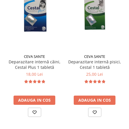
Gestația
39
1/8
74
1/4
121
minim
săptămâna 3
Gestația
60
1/4
115
1/2
188
maxim
săptămâna 9
Lactație
ad libitum
CEVA SANTE
CEVA SANTE
Deparazitare internă câini,
Deparazitare internă pisici,
Cestal Plus 1 tabletă
Cestal 1 tabletă
Se administrează conform recomandării medicului
18,00 Lei
25,00 Lei
veterinar, adaptând cantitatea în funcție de vârsta,
greutatea și starea pisoiului. Hrana poate fi oferită uscată
sau ușor hidratată pentru o ingestie mai facilă.
✔️ Compoziție:
Proteine de carne de pasăre deshidratate, grăsimi
ADAUGA IN COS
ADAUGA IN COS
animale, gluten de grâu, orez, făină de porumb, proteine
animale hidrolizate, drojdii, pulpă de sfeclă, fibre
vegetale, ulei de pește, psyllium, fructooligozaharide, ulei
de alge (sursă de DHA), vitamine și minerale esențiale.