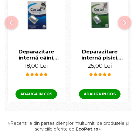
Deparazitare
Deparazitare
internă câini,
internă pisici,
Cestal Plus 1
Cestal 1 tabletă
18,00 Lei
25,00 Lei
tabletă
ADAUGA IN COS
ADAUGA IN COS
⭐Recenziile din partea clienților mulțumiți de produsele și
serviciile oferite de
EcoPet.ro
⭐