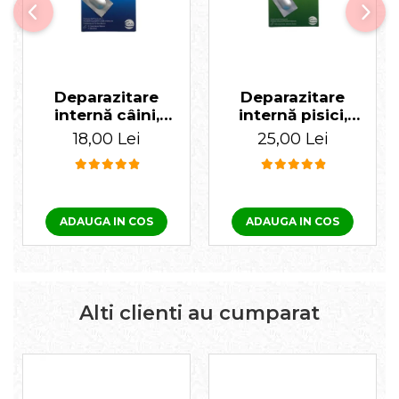
Deparazitare
Deparazitare
internă câini,
internă pisici,
Cestal Plus 1
Cestal 1 tabletă
18,00 Lei
25,00 Lei
tabletă
ADAUGA IN COS
ADAUGA IN COS
Alti clienti au cumparat