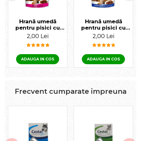
Conținut de calciu: 1 mg. Fără coloranți și aditivi
artificiali.
Hrană umedă
Hrană umedă
pentru pisici cu
pentru pisici cu
ficat Biocat 100 gr
pește Biocat 100 gr
2,00 Lei
2,00 Lei
ADAUGA IN COS
ADAUGA IN COS
Frecvent cumparate impreuna