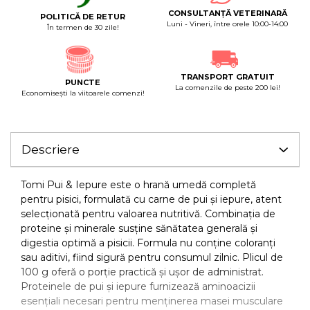
CONSULTANȚĂ VETERINARĂ
POLITICĂ DE RETUR
Luni - Vineri, între orele 10:00-14:00
În termen de 30 zile!
TRANSPORT GRATUIT
PUNCTE
La comenzile de peste 200 lei!
Economiseşti la viitoarele comenzi!
Descriere
Tomi Pui & Iepure este o hrană umedă completă
pentru pisici, formulată cu carne de pui și iepure, atent
selecționată pentru valoarea nutritivă. Combinația de
proteine și minerale susține sănătatea generală și
digestia optimă a pisicii. Formula nu conține coloranți
sau aditivi, fiind sigură pentru consumul zilnic. Plicul de
100 g oferă o porție practică și ușor de administrat.
Proteinele de pui și iepure furnizează aminoacizii
esențiali necesari pentru menținerea masei musculare