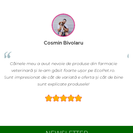
Raluca Popescu
cie
EcoPet.ro este salvarea mea de fiecare dată când am
o.
nevoie de hrană sau produse pentru păsările exotice di
e bine
volieră.
E greu să găsești un magazin online cu o gamă atât d
largă și specializată.