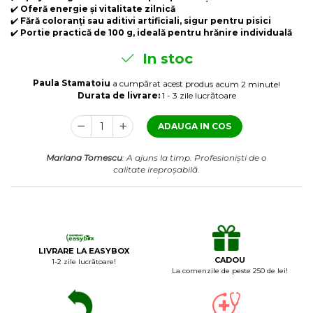
Laxative
✔️
Oferă energie și vitalitate zilnică
✔️
Fără coloranți sau aditivi artificiali, sigur pentru pisici
Gel antiinflamator
✔️
Portie practică de 100 g, ideală pentru hrănire individuală
In stoc
Paula Stamatoiu
a cumpărat acest produs acum 2 minute!
Durata de livrare:
1 - 3 zile lucrătoare
ADAUGA IN COS
Mariana Tomescu
: A ajuns la timp. Profesioniști de o
calitate ireproșabilă.
LIVRARE LA EASYBOX
CADOU
1-2 zile lucrătoare!
La comenzile de peste 250 de lei!