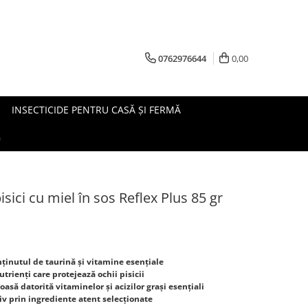
0762976644
0,00
INSECTICIDE PENTRU CASĂ ȘI FERMĂ
G
ici cu miel în sos Reflex Plus 85 gr
nținutul de taurină și vitamine esențiale
trienți care protejează ochii pisicii
oasă datorită vitaminelor și acizilor grași esențiali
tiv prin ingrediente atent selecționate