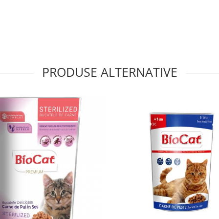
 sprijină funcția
mențin sănătatea oculară
 și vitamine A, E și biotină
 pentru confort intestinal
anți
PRODUSE ALTERNATIVE
ru menținerea sănătății
tificiali
lus Adult conform greutății
e etichetă, împărțită în una
ă proaspătă la discreție.
iale, vitamine (A, D3, E),
ervanți artificiali, formulă
e.