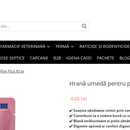
FARMACIE VETERINARĂ
FERMĂ
RATICIDE ȘI RODENTICIDE
FOSE SEPTICE
CAPCANE
B2B
IGIENA CASEI
PACHETE
BLO
flex Plus 85 gr
Hrană umedă pentru pis
4,00 Lei
✔️ Susține sănătatea inimii prin co
✔️ Contribuie la o vedere bună cu nu
✔️ Blană strălucitoare și piele sănăt
✔️ Digestie optimă și confort diges