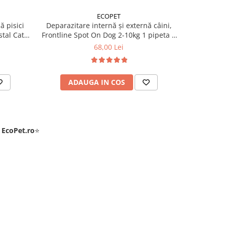
ECOPET
ă pisici
Deparazitare internă și externă câini,
Deparazit
tal Cat 1
Frontline Spot On Dog 2-10kg 1 pipeta +
Frontline 
Cestal Dog 1 tableta
+
68,00 Lei
ADAUGA IN COS
AD
e
EcoPet.ro
⭐