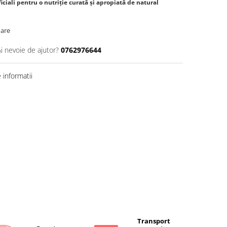
ficiali pentru o nutriție curată și apropiată de natural
oare
Ai nevoie de ajutor?
0762976644
informatii
Transport