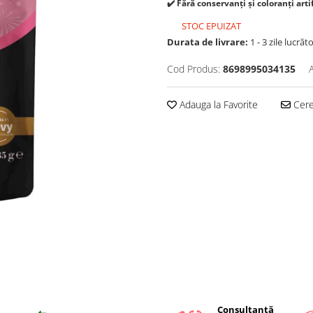
✔️ Fără conservanți și coloranți arti
STOC EPUIZAT
Durata de livrare:
1 - 3 zile lucrăt
Cod Produs:
8698995034135
Adauga la Favorite
Cere 
Consultanță