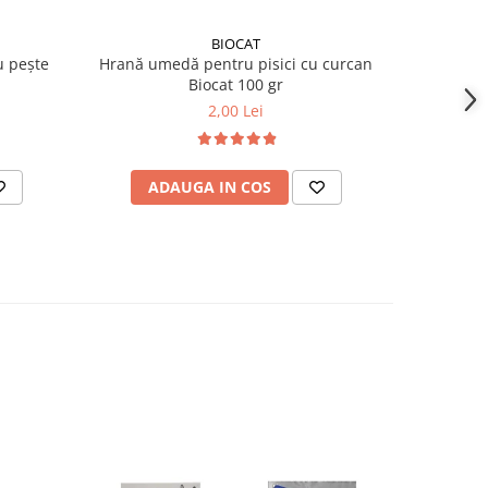
BIOCAT
u pește
Hrană umedă pentru pisici cu curcan
Hrană um
Biocat 100 gr
c
2,00 Lei
ADAUGA IN COS
AD