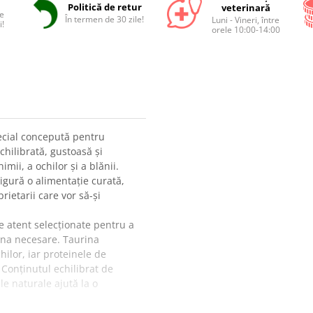
Politică de retur
veterinară
e
În termen de 30 zile!
Luni - Vineri, între
i!
orele 10:00-14:00
cial concepută pentru
chilibrată, gustoasă și
imii, a ochilor și a blănii.
sigură o alimentație curată,
ietarii care vor să-și
 atent selecționate pentru a
urina necesare. Taurina
hilor, iar proteinele de
Conținutul echilibrat de
rele naturale ajută la o