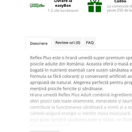
Livrare la
Cadou
Suplimente și vitamine păsări și
easyBox
La comenzile d
găini
peste 250 de le
1-2 zile lucrătoare!
Antidiareice
Laxative
Gel antiinflamator
Review-uri
(0)
FAQ
Descriere
Reflex Plus este o hrană umedă super-premium spe
pisicile adulte din România. Aceasta oferă o masă e
bogată în nutrienți esențiali care susțin sănătatea in
Formula sa fără coloranți și conservanți artificiali a
apropiată de natural. Alegerea perfectă pentru propr
mențină pisicile fericite și sănătoase.
Hrana umedă Reflex Plus Adult combină ingrediente
oferi pisicii tale toate vitaminele, mineralele și ta
contribuie la funcționarea sănătoasă a inimii și a oc
calitate asigură energie și mențin masa musculară. 
acizi grași sprijină sănătatea pielii și blănii, iar fib
digestie confortabilă.
✔️ Beneficii: