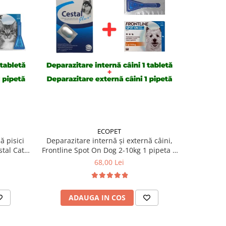
ECOPET
ă pisici
Deparazitare internă și externă câini,
Deparazit
tal Cat 1
Frontline Spot On Dog 2-10kg 1 pipeta +
Frontline 
Cestal Dog 1 tableta
+
68,00 Lei
ADAUGA IN COS
AD