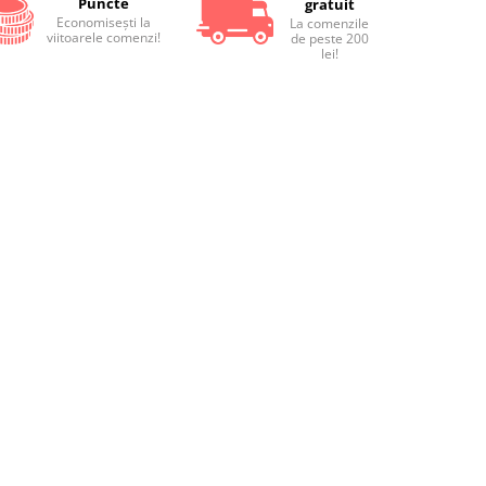
Puncte
gratuit
Economiseşti la
La comenzile
viitoarele comenzi!
de peste 200
lei!