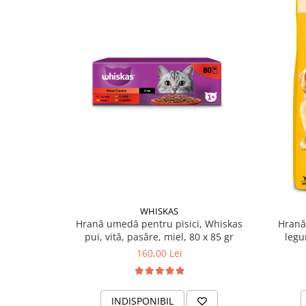
Suplimente și vitamine păsări și
găini
Antidiareice
Laxative
Gel antiinflamator
WHISKAS
Hrană umedă pentru pisici, Whiskas
Hrană 
pui, vită, pasăre, miel, 80 x 85 gr
legu
160,00 Lei
INDISPONIBIL