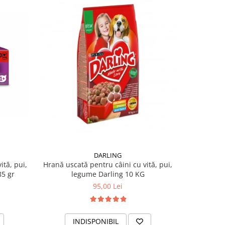
DARLING
tă, pui,
Hrană uscată pentru câini cu vită, pui,
85 gr
legume Darling 10 KG
95,00 Lei
INDISPONIBIL