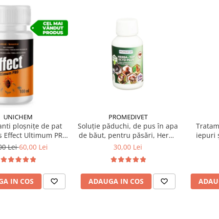
UNICHEM
PROMEDIVET
anti ploșnițe de pat
Soluție păduchi, de pus în apa
Tratam
s Effect Ultimum PRO
de băut, pentru păsări, Herba
iepuri 
100 ml
Top Ecto Plus 100 ml
00 Lei
60,00 Lei
30,00 Lei
A IN COS
ADAUGA IN COS
ADAU