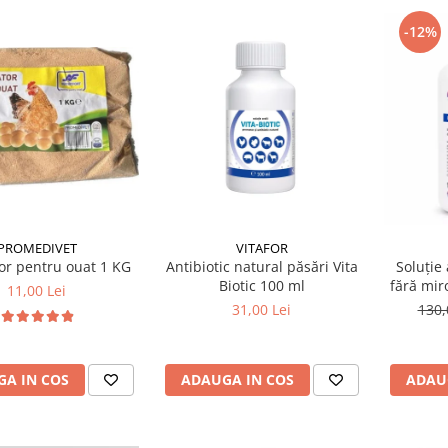
-12%
VITAFOR
PROMEDIVET
Antibiotic natural păsări Vita
or pentru ouat 1 KG
Soluție 
Biotic 100 ml
fără mir
11,00 Lei
31,00 Lei
130,
ADAUGA IN COS
A IN COS
ADAU