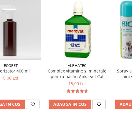
ALPHATEC
ECOPET
Complex vitamine și minerale
erizator 400 ml
Spray a
pentru păsări Anka-vet Cal
câini 
9,00 Lei
Phos 100 ml
gera
15,00 Lei
ADAUGA IN COS
A IN COS
ADAU