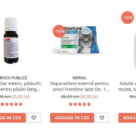
-16%
-16%
RVICII PUBLICE
MERIAL
itar extern, păduchi,
Deparazitare externă pentru
Soluție 
entru păsări Dergall
pisici Frontline Spot On, 1
muște, țâ
10 ml
pipetă
OTHRINE
00 Lei
25,00 Lei
45,00 Lei
38,00 Lei
95,
A IN COS
ADAUGA IN COS
ADAU