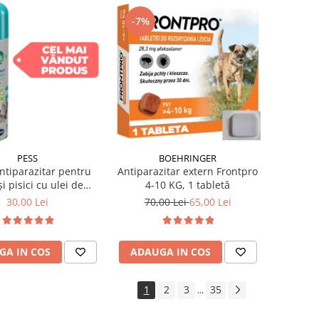
-7%
BOEHRINGER
PESS
Antiparazitar extern Frontpro
ntiparazitar pentru
4-10 KG, 1 tabletă
și pisici cu ulei de
nium Pess 250 ml
70,00 Lei
65,00 Lei
30,00 Lei
ADAUGA IN COS
GA IN COS
1
2
3
35
...