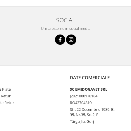
SOCIAL
Urmareste-ne in social media
DATE COMERCIALE
 Plata
SC EMIDOGAVET SRL
e Retur
J2021000178184
de Retur
RO43704310
Str. 22 Decembrie 1989, Bl.
35, Nr.35, Sc. 2, P
Târgu Jiu, Gorj