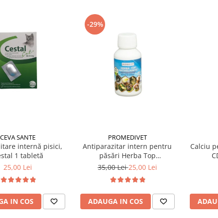
-29%
PROMEDIVET
CEVA SANTE
Antiparazitar intern pentru
Calciu p
tare internă pisici,
păsări Herba Top
C
stal 1 tabletă
Antihelmintic 100 ml
35,00 Lei
25,00 Lei
25,00 Lei
ADAUGA IN COS
ADAU
A IN COS