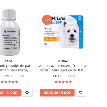
-23%
ENVU
MERIAL
anti ploșnițe de pat,
Antiparazitar extern Frontline
nțari, fără miros, K-
pentru câini spot on 2-10 KG,
 SC 7.5 Flow 100 ml
1 pipetă
00 Lei
80,00 Lei
65,00 Lei
50,00 Lei
GA IN COS
ADAUGA IN COS