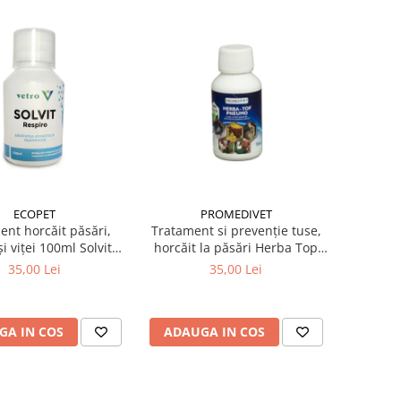
ECOPET
PROMEDIVET
ent horcăit păsări,
Tratament si prevenție tuse,
și viței 100ml Solvit
horcăit la păsări Herba Top
Respiro
Pneumo 100 ml
35,00 Lei
35,00 Lei
GA IN COS
ADAUGA IN COS