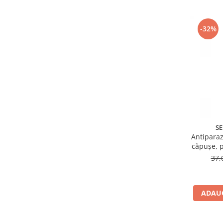
-32%
SE
Antiparaz
căpuşe, p
37,
ADAUG