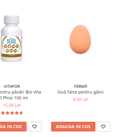
VITAFOR
FERMĂ
entru păsări Bio Vita
Ouă false pentru găini
D Phos 100 ml
9,00 Lei
15,00 Lei
GA IN COS
ADAUGA IN COS