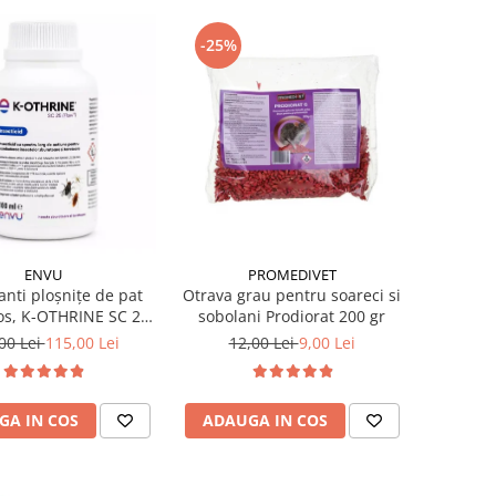
-25%
PROMEDIVET
ENVU
Otrava grau pentru soareci si
anti ploșnițe de pat
sobolani Prodiorat 200 gr
os, K-OTHRINE SC 25
Flow 100 ml
12,00 Lei
9,00 Lei
00 Lei
115,00 Lei
ADAUGA IN COS
GA IN COS