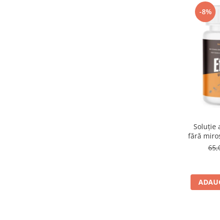
Suplimente și vitamine păsări și
-8%
găini
Antidiareice
Laxative
Gel antiinflamator
Soluție 
fără miro
65,
ADAUG