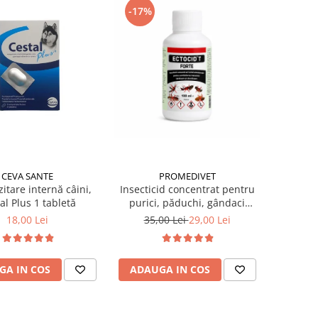
-17%
CEVA SANTE
PROMEDIVET
itare internă câini,
Insecticid concentrat pentru
al Plus 1 tabletă
purici, păduchi, gândaci
Ectocid Forte T 100 ml
18,00 Lei
35,00 Lei
29,00 Lei
GA IN COS
ADAUGA IN COS