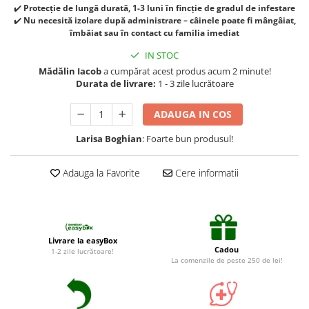
Suplimente și vitamine păsări și
✔️
Protecție de lungă durată, 1-3 luni în fincție de gradul de infestare
găini
✔️
Nu necesită izolare după administrare – câinele poate fi mângâiat,
îmbăiat sau în contact cu familia imediat
Antidiareice
IN STOC
Laxative
Mădălin Iacob
a cumpărat acest produs acum 2 minute!
Gel antiinflamator
Durata de livrare:
1 - 3 zile lucrătoare
ADAUGA IN COS
Larisa Boghian
: Foarte bun produsul!
Adauga la Favorite
Cere informatii
Livrare la easyBox
Cadou
1-2 zile lucrătoare!
La comenzile de peste 250 de lei!