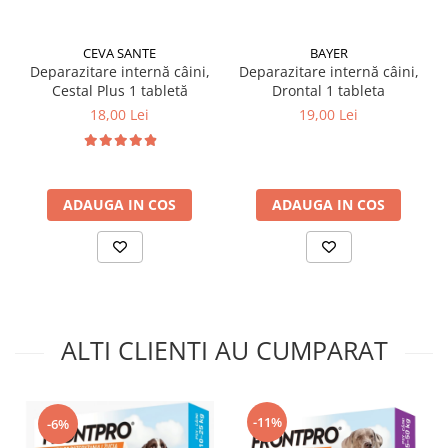
conform indicațiilor de pe ambalaj și recomandării
medicului veterinar. Nu se administrează câinilor
bolnavi, slăbiți sau cu afecțiuni hepatice severe fără
CEVA SANTE
BAYER
consultarea unui medic veterinar. Se păstrează la loc
Deparazitare internă câini,
Deparazitare internă câini,
uscat, la temperatura camerei, departe de accesul
Cestal Plus 1 tabletă
Drontal 1 tableta
copiilor.
18,00 Lei
19,00 Lei
✔️ Compoziție:
Substanță activă:
Afoxolaner
– concentrație variabilă în
ADAUGA IN COS
ADAUGA IN COS
funcție de gramajul produsului. Excipienți: arome
naturale, celulă microcristalină, polivinilpirolidonă, alți
excipienți cu rol în palatabilitate și stabilitate. Formă
farmaceutică: comprimate masticabile. Producător:
Boehringer Ingelheim Animal Health.
ALTI CLIENTI AU CUMPARAT
-11%
-6%