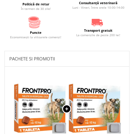
Consultanță veterinară
Politică de retur
Luni - Vineri, între orele 10:00-14:00
În termen de 30 zile!
Transport gratuit
Puncte
La comenzile de peste 200 lei!
Economiseşti la viitoarele comenzi!
PACHETE SI PROMOTII