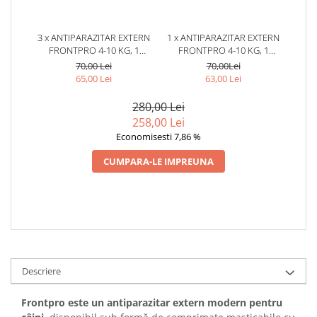
3 x ANTIPARAZITAR EXTERN
1 x ANTIPARAZITAR EXTERN
FRONTPRO 4-10 KG, 1
FRONTPRO 4-10 KG, 1
TABLETĂ
TABLETĂ
70,00 Lei
70,00Lei
65,00 Lei
63,00 Lei
280,00 Lei
258,00 Lei
Economisesti 7,86 %
CUMPARA-LE IMPREUNA
Descriere
Frontpro este un antiparazitar extern modern pentru