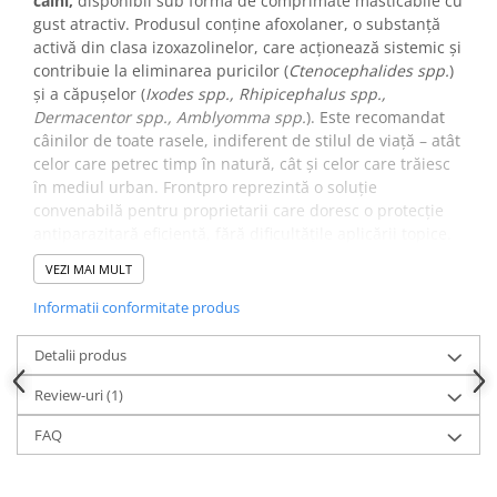
câini,
disponibil sub formă de comprimate masticabile cu
gust atractiv. Produsul conține afoxolaner, o substanță
activă din clasa izoxazolinelor, care acționează sistemic și
contribuie la eliminarea puricilor (
Ctenocephalides spp.
)
și a căpușelor (
Ixodes spp., Rhipicephalus spp.,
Dermacentor spp., Amblyomma spp.
). Este recomandat
câinilor de toate rasele, indiferent de stilul de viață – atât
celor care petrec timp în natură, cât și celor care trăiesc
în mediul urban. Frontpro reprezintă o soluție
convenabilă pentru proprietarii care doresc o protecție
antiparazitară eficientă, fără dificultățile aplicării topice.
VEZI MAI MULT
✔️ Cum funcționează?
Substanța activă din Frontpro – afoxolanerul – este
Informatii conformitate produs
absorbită în fluxul sanguin al câinelui după
administrarea orală. Când un parazit (purice sau căpușă)
Detalii produs
intră în contact cu câinele și se hrănește cu sânge,
ingerează afoxolanerul. Acesta blochează receptorii GABA
Review-uri
(1)
și ai glutamatului din sistemul nervos al parazitului,
FAQ
provocând hiperexcitabilitate neuromusculară, paralizie
și moarte. Mecanismul de acțiune sistemic face ca
protecția să fie uniformă pe întreg corpul animalului,