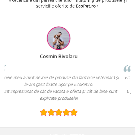
⭐Recenziile din partea clienților mulțumiți de produsele și
serviciile oferite de
EcoPet.ro
⭐
Raluca Popescu
 și
EcoPet.ro este salvarea mea de fiecare dată când am nevoie de
hrană sau produse pentru păsările exotice din volieră.
nt
E greu să găsești un magazin online cu o gamă atât de largă și
specializată.