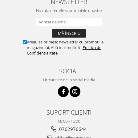
NEWSLETTER
Nu rata ofertele si promotiile noastre
Vreau să primesc newsletter cu promoțiile
magazinului. Află mai multe în
Politica de
Confidentialitate
SOCIAL
Urmareste-ne in social media
SUPORT CLIENTI
08:00 - 16:00
0762976644
office@ecopet.ro