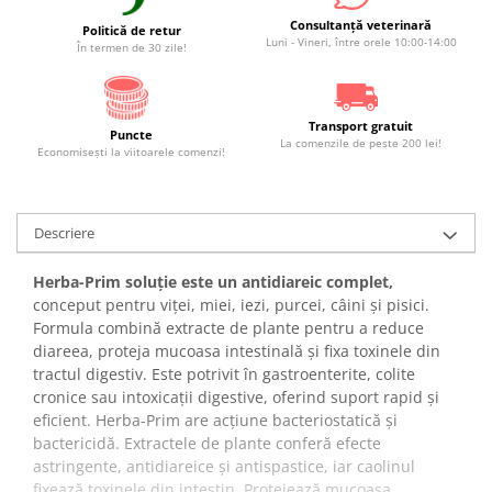
Consultanță veterinară
Politică de retur
Luni - Vineri, între orele 10:00-14:00
În termen de 30 zile!
Transport gratuit
Puncte
La comenzile de peste 200 lei!
Economiseşti la viitoarele comenzi!
Descriere
Herba-Prim soluție este un antidiareic complet,
conceput pentru viței, miei, iezi, purcei, câini și pisici.
Formula combină extracte de plante pentru a reduce
diareea, proteja mucoasa intestinală și fixa toxinele din
tractul digestiv. Este potrivit în gastroenterite, colite
cronice sau intoxicații digestive, oferind suport rapid și
eficient. Herba-Prim are acțiune bacteriostatică și
bactericidă. Extractele de plante conferă efecte
astringente, antidiareice și antispastice, iar caolinul
fixează toxinele din intestin. Protejează mucoasa