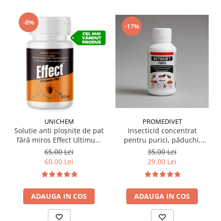
-8%
-17%
UNICHEM
PROMEDIVET
Soluție anti ploșnițe de pat
Insecticid concentrat
fără miros Effect Ultimum
pentru purici, păduchi,
PRO 100 ml
gândaci Ectocid Forte T 100
65,00 Lei
35,00 Lei
ml
60,00 Lei
29,00 Lei
ADAUGA IN COS
ADAUGA IN COS