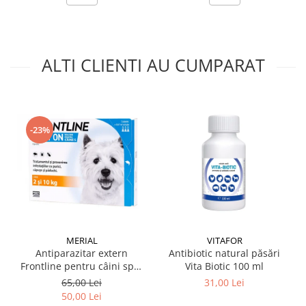
ALTI CLIENTI AU CUMPARAT
-23%
MERIAL
VITAFOR
Antiparazitar extern
Antibiotic natural păsări
Frontline pentru câini spot
Vita Biotic 100 ml
on 2-10 KG, 1 pipetă
65,00 Lei
31,00 Lei
50,00 Lei