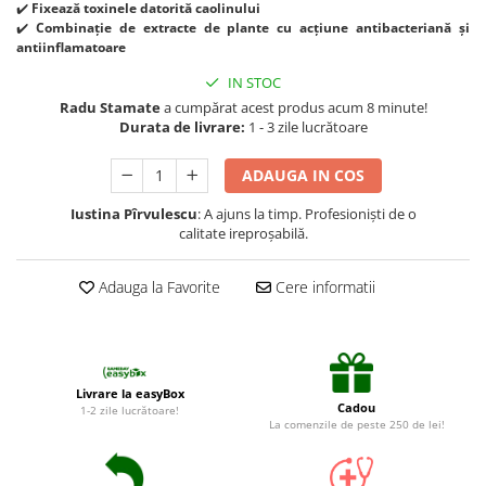
Suplimente și vitamine păsări și
✔️
Fixează toxinele datorită caolinului
găini
✔️
Combinație de extracte de plante cu acțiune antibacteriană și
antiinflamatoare
Antidiareice
IN STOC
Laxative
Radu Stamate
a cumpărat acest produs acum 8 minute!
Gel antiinflamator
Durata de livrare:
1 - 3 zile lucrătoare
ADAUGA IN COS
Iustina Pîrvulescu
: A ajuns la timp. Profesioniști de o
calitate ireproșabilă.
Adauga la Favorite
Cere informatii
Livrare la easyBox
Cadou
1-2 zile lucrătoare!
La comenzile de peste 250 de lei!