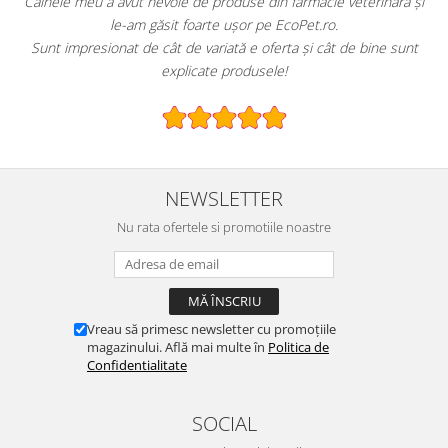
!
Câinele meu a avut nevoie de produse din farmacie veterinară și
le-am găsit foarte ușor pe EcoPet.ro.
Sunt impresionat de cât de variată e oferta și cât de bine sunt
explicate produsele!
NEWSLETTER
Nu rata ofertele si promotiile noastre
Vreau să primesc newsletter cu promoțiile
magazinului. Află mai multe în
Politica de
Confidentialitate
SOCIAL