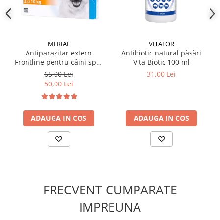
la tineret sub 1 kg.
✔️
Compoziție:
Extracte de plante medicinale:
Troscot (Polygonum aviculare);
MERIAL
VITAFOR
Sunătoare (Hypericum perforatum);
Antiparazitar extern
Antibiotic natural păsări
Coada şoricelului (Achillea millefolium);
Frontline pentru câini spot
Vita Biotic 100 ml
Nuc (Juglans regia);
on 2-10 KG, 1 pipetă
Gălbenele (Calendula officinalis);
65,00 Lei
31,00 Lei
Pătlagină (Plantago major);
50,00 Lei
Răchitan (Lythrum salicaria);
Coada racului (Potentilla anserina);
Mentă (Mentha piperita);
ADAUGA IN COS
ADAUGA IN COS
Turiţa mare (Agrimonia eupatoria);
Şovârv (Origanum vulgare);
Formă de prezentare: flacon 150 ml cu pompă dozatoare
FRECVENT CUMPARATE
IMPREUNA