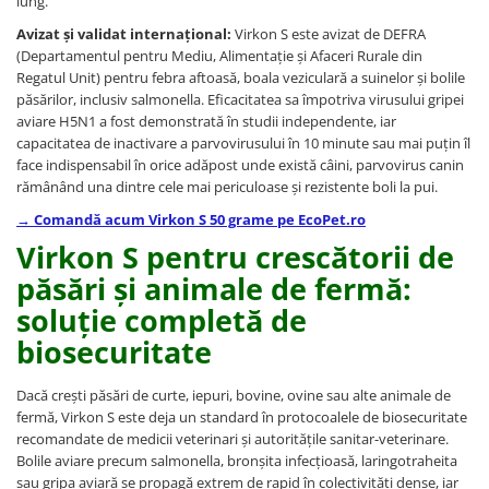
lung.
Avizat și validat internațional:
Virkon S este avizat de DEFRA
(Departamentul pentru Mediu, Alimentație și Afaceri Rurale din
Regatul Unit) pentru febra aftoasă, boala veziculară a suinelor și bolile
păsărilor, inclusiv salmonella. Eficacitatea sa împotriva virusului gripei
aviare H5N1 a fost demonstrată în studii independente, iar
capacitatea de inactivare a parvovirusului în 10 minute sau mai puțin îl
face indispensabil în orice adăpost unde există câini, parvovirus canin
rămânând una dintre cele mai periculoase și rezistente boli la pui.
→ Comandă acum Virkon S 50 grame pe EcoPet.ro
Virkon S pentru crescătorii de
păsări și animale de fermă:
soluție completă de
biosecuritate
Dacă crești păsări de curte, iepuri, bovine, ovine sau alte animale de
fermă, Virkon S este deja un standard în protocoalele de biosecuritate
recomandate de medicii veterinari și autoritățile sanitar-veterinare.
Bolile aviare precum salmonella, bronșita infecțioasă, laringotraheita
sau gripa aviară se propagă extrem de rapid în colectivități dense, iar