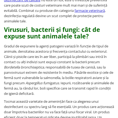
care poate scuti de costuri veterinare mult mai mari și de suferință
evitabilă. Combinat cu produse din categoria
farmacie veterinară
,
dezinfecția regulată devine un scut complet de protecție pentru
animalele tale.
Virusuri, bacterii și fungi: cât de
expuse sunt animalele tale?
Gradul de expunere la agenți patogeni variază în funcție de tipul de
animale, densitatea acestora și frecvența contactului cu exteriorul.
Câinii și pisicile care ies în aer liber, participă la plimbări sau intră în
contact cu alți indivizi sunt expuși constant la bacterii precum
Bordetella bronchiseptica
, responsabilă de tusea de canisă, sau la
parvovirusuri extrem de rezistente în mediu. Păsările exotice și cele de
fermă sunt vulnerabile la salmonella, la bolile respiratorii aviare și la
fungi precum
Aspergillus fumigatus
. Iepurii, rozătoarele și animalele de
fermă au, la rândul lor, boli specifice care se transmit rapid în condiții
de igienă deficitară.
Tocmai această varietate de amenințări face ca alegerea unui
dezinfectant cu spectru larg să fie esențială. Un produs care acționează
doar împotriva bacteriilor nu va face față unui focar viral. Un produs
eficient doar la temperaturi ridicate devine inutilizabil iarna. Un