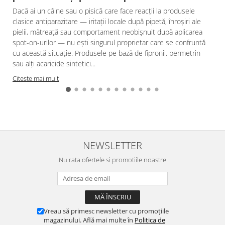
Dacă ai un câine sau o pisică care face reacții la produsele
clasice antiparazitare — iritații locale după pipetă, înroșiri ale
pielii, mătreață sau comportament neobișnuit după aplicarea
spot-on-urilor — nu ești singurul proprietar care se confruntă
cu această situație. Produsele pe bază de fipronil, permetrin
sau alți acaricide sintetici...
Citeste mai mult
NEWSLETTER
Nu rata ofertele si promotiile noastre
Vreau să primesc newsletter cu promoțiile
magazinului. Află mai multe în
Politica de