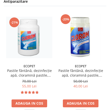
Antiparazitare
-20%
-21%
ECOPET
ECOPET
Pastile fântână, dezinfecție
Pastile fântână, dezinfecție
apă, cloramină pastile,
apă, cloramină pastile,
Clorom 200 comprimate
Clorom 50 comprimate
70,00 Lei
50,00 Lei
55,00 Lei
40,00 Lei
ADAUGA IN COS
ADAUGA IN COS