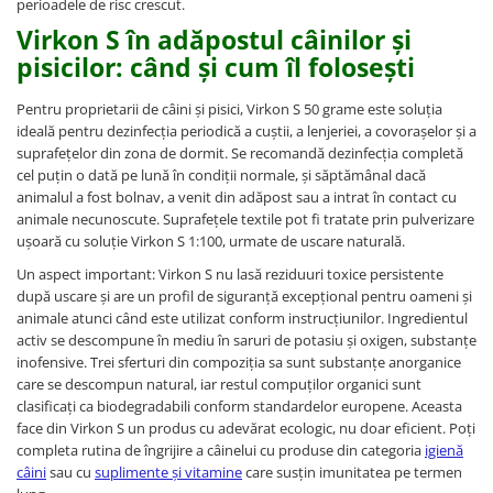
perioadele de risc crescut.
Virkon S în adăpostul câinilor și
pisicilor: când și cum îl folosești
Pentru proprietarii de câini și pisici, Virkon S 50 grame este soluția
ideală pentru dezinfecția periodică a cuștii, a lenjeriei, a covorașelor și a
suprafețelor din zona de dormit. Se recomandă dezinfecția completă
cel puțin o dată pe lună în condiții normale, și săptămânal dacă
animalul a fost bolnav, a venit din adăpost sau a intrat în contact cu
animale necunoscute. Suprafețele textile pot fi tratate prin pulverizare
ușoară cu soluție Virkon S 1:100, urmate de uscare naturală.
Un aspect important: Virkon S nu lasă reziduuri toxice persistente
după uscare și are un profil de siguranță excepțional pentru oameni și
animale atunci când este utilizat conform instrucțiunilor. Ingredientul
activ se descompune în mediu în saruri de potasiu și oxigen, substanțe
inofensive. Trei sferturi din compoziția sa sunt substanțe anorganice
care se descompun natural, iar restul compuților organici sunt
clasificați ca biodegradabili conform standardelor europene. Aceasta
face din Virkon S un produs cu adevărat ecologic, nu doar eficient. Poți
completa rutina de îngrijire a câinelui cu produse din categoria
igienă
câini
sau cu
suplimente și vitamine
care susțin imunitatea pe termen