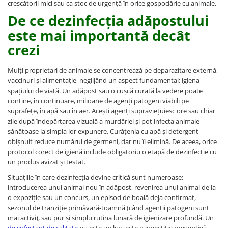
crescătorii mici sau ca stoc de urgență în orice gospodărie cu animale.
Suplimente și vitamine păsări și
găini
De ce dezinfecția adăpostului
Antidiareice
este mai importantă decât
Laxative
crezi
Gel antiinflamator
Mulți proprietari de animale se concentrează pe deparazitare externă,
vaccinuri și alimentație, neglijând un aspect fundamental: igiena
spațiului de viață. Un adăpost sau o cușcă curată la vedere poate
conține, în continuare, milioane de agenți patogeni viabili pe
suprafețe, în apă sau în aer. Acești agenți supraviețuiesc ore sau chiar
zile după îndepărtarea vizuală a murdăriei și pot infecta animale
sănătoase la simpla lor expunere. Curățenia cu apă și detergent
obișnuit reduce numărul de germeni, dar nu îi elimină. De aceea, orice
protocol corect de igienă include obligatoriu o etapă de dezinfecție cu
un produs avizat și testat.
Situațiile în care dezinfecția devine critică sunt numeroase:
introducerea unui animal nou în adăpost, revenirea unui animal de la
o expoziție sau un concurs, un episod de boală deja confirmat,
sezonul de tranziție primăvară-toamnă (când agenții patogeni sunt
mai activi), sau pur și simplu rutina lunară de igienizare profundă. Un
dezinfectant de calitate
nu este un lux, este o investiție preventivă