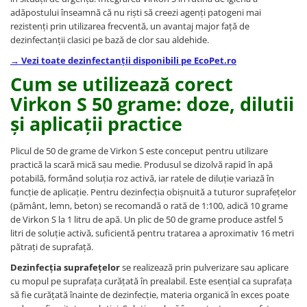
adăpostului înseamnă că nu riști să creezi agenți patogeni mai
rezistenți prin utilizarea frecventă, un avantaj major față de
dezinfectanții clasici pe bază de clor sau aldehide.
→ Vezi toate dezinfectanții disponibili pe EcoPet.ro
Cum se utilizează corect
Virkon S 50 grame: doze, dilutii
și aplicații practice
Plicul de 50 de grame de Virkon S este conceput pentru utilizare
practică la scară mică sau medie. Produsul se dizolvă rapid în apă
potabilă, formând soluția roz activă, iar ratele de diluție variază în
funcție de aplicație. Pentru dezinfecția obișnuită a tuturor suprafețelor
(pământ, lemn, beton) se recomandă o rată de 1:100, adică 10 grame
de Virkon S la 1 litru de apă. Un plic de 50 de grame produce astfel 5
litri de soluție activă, suficientă pentru tratarea a aproximativ 16 metri
pătrați de suprafață.
Dezinfecția suprafețelor
se realizează prin pulverizare sau aplicare
cu mopul pe suprafața curățată în prealabil. Este esențial ca suprafața
să fie curățată înainte de dezinfecție, materia organică în exces poate