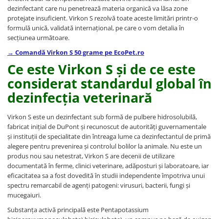
dezinfectant care nu penetrează materia organică va lăsa zone
protejate insuficient. Virkon S rezolvă toate aceste limitări printr-o
formulă unică, validată internațional, pe care o vom detalia în
secțiunea următoare.
→ Comandă Virkon S 50 grame pe EcoPet.ro
Ce este Virkon S și de ce este
considerat standardul global în
dezinfecția veterinară
Virkon S este un dezinfectant sub formă de pulbere hidrosolubilă,
fabricat inițial de DuPont și recunoscut de autorități guvernamentale
și instituții de specialitate din întreaga lume ca dezinfectantul de primă
alegere pentru prevenirea și controlul bolilor la animale. Nu este un
produs nou sau netestrat, Virkon S are decenii de utilizare
documentată în ferme, clinici veterinare, adăposturi și laboratoare, iar
eficacitatea sa a fost dovedită în studii independente împotriva unui
spectru remarcabil de agenți patogeni: virusuri, bacterii, fungi și
mucegaiuri.
Substanța activă principală este Pentapotassium