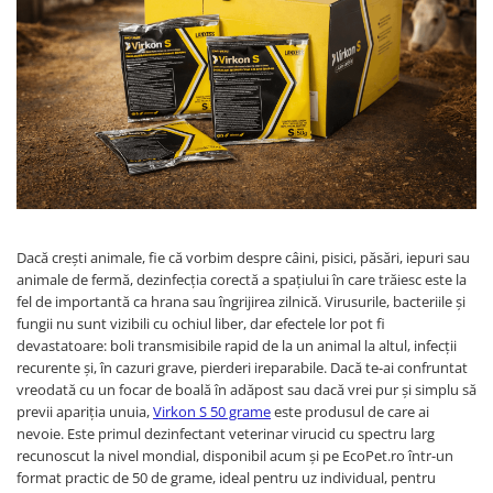
Articulații
Perii și piepteni câini
Clești pentru unghii pisici
Pisici
Clești unghii
Perii și piepteni pisici
Suplimente și vitamine pisici
Șampoane câini
Șampoane pisici
Antiparazitare interne pisici
Pampers câini
Șervețele umede pisici
Deparazitare Externa Pisici
Șervețele umede câini
Accesorii pisici
Dermatologice pisici
Accesorii câini
Casete, tăvi și litiere pisici
Antiseptice
Zgărzi, lese, hamuri câini
Castroane și boluri pisici
Igiena ochilor
Jucării câini
Ansambluri pisici
ORL pisici
Cuști transport câini
Dacă crești animale, fie că vorbim despre câini, pisici, păsări, iepuri sau
Jucării pisici
Igienă orală pisici
animale de fermă, dezinfecția corectă a spațiului în care trăiesc este la
Castroane câini
Zgărzi și hamuri pisici
Afecțiuni digestive pisici
fel de importantă ca hrana sau îngrijirea zilnică. Virusurile, bacteriile și
Botnițe câini
Educare pisici
Afecțiuni hepatice pisici
fungii nu sunt vizibili cu ochiul liber, dar efectele lor pot fi
Educare câini
Promoții pisici
devastatoare: boli transmisibile rapid de la un animal la altul, infecții
Afecțiuni renale/urinare pisici
Diverse
recurente și, în cazuri grave, pierderi ireparabile. Dacă te-ai confruntat
Afecțiuni sistem nervos pisici
vreodată cu un focar de boală în adăpost sau dacă vrei pur și simplu să
Promoții câini
Articulații
previi apariția unuia,
Virkon S 50 grame
este produsul de care ai
nevoie. Este primul dezinfectant veterinar virucid cu spectru larg
Păsări
recunoscut la nivel mondial, disponibil acum și pe EcoPet.ro într-un
Antiparazitare păsări
format practic de 50 de grame, ideal pentru uz individual, pentru