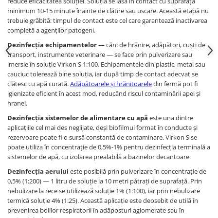
reduce eficacitatea soluției. Soluția se lasă în contact cu suprafața
minimum 10-15 minute înainte de clătire sau uscare. Această etapă nu
trebuie grăbită: timpul de contact este cel care garantează inactivarea
completă a agenților patogeni.
Dezinfecția echipamentelor
— căni de hrănire, adăpători, cuști de
transport, instrumente veterinare — se face prin pulverizare sau
imersie în soluție Virkon S 1:100. Echipamentele din plastic, metal sau
cauciuc tolerează bine soluția, iar după timp de contact adecvat se
clătesc cu apă curată.
Adăpătoarele și hrănitoarele
din fermă pot fi
igienizate eficient în acest mod, reducând riscul contaminării apei și
hranei.
Dezinfecția sistemelor de alimentare cu apă
este una dintre
aplicațiile cel mai des neglijate, deși biofilmul format în conducte și
rezervoare poate fi o sursă constantă de contaminare. Virkon S se
poate utiliza în concentrație de 0,5%-1% pentru dezinfecția terminală a
sistemelor de apă, cu izolarea prealabilă a bazinelor decantoare.
Dezinfecția aerului
este posibilă prin pulverizare în concentrație de
0,5% (1:200) — 1 litru de soluție la 10 metri pătrați de suprafață. Prin
nebulizare la rece se utilizează soluție 1% (1:100), iar prin nebulizare
termică soluție 4% (1:25). Această aplicație este deosebit de utilă în
prevenirea bolilor respiratorii în adăposturi aglomerate sau în