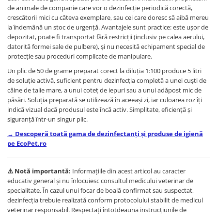
de animale de companie care vor o dezinfecție periodică corectă,
crescătorii mici cu câteva exemplare, sau cei care doresc să aibă mereu
la îndemână un stoc de urgență. Avantajele sunt practice: este ușor de
depozitat, poate fi transportat fără restricții (inclusiv pe calea aerului,
datorită formei sale de pulbere), și nu necesită echipament special de
protecție sau proceduri complicate de manipulare.
Un plic de 50 de grame preparat corect la diluția 1:100 produce 5 litri
de soluție activă, suficient pentru dezinfecția completă a unei cuști de
câine de talie mare, a unui coteț de iepuri sau a unui adăpost mic de
păsări. Soluția preparată se utilizează în aceeași zi, iar culoarea roz îți
indică vizual dacă produsul este încă activ. Simplitate, eficiență și
siguranță într-un singur plic.
→ Descoperă toată gama de dezinfectanți și produse de igienă
pe EcoPet.ro
⚠️ Notă importantă:
Informațiile din acest articol au caracter
educativ general și nu înlocuiesc consultul medicului veterinar de
specialitate. În cazul unui focar de boală confirmat sau suspectat,
dezinfecția trebuie realizată conform protocolului stabilit de medicul
veterinar responsabil. Respectați întotdeauna instrucțiunile de