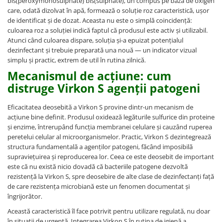
bis(peroxymonosulphate) bis(sulphate), un compus pe bază de oxigen
care, odată dizolvat în apă, formează o soluție roz caracteristică, ușor
de identificat și de dozat. Aceasta nu este o simplă coincidență:
culoarea roz a soluției indică faptul că produsul este activ și utilizabil.
Atunci când culoarea dispare, soluția și-a epuizat potențialul
dezinfectant și trebuie preparată una nouă — un indicator vizual
simplu și practic, extrem de util în rutina zilnică.
Mecanismul de acțiune: cum
distruge Virkon S agenții patogeni
Eficacitatea deosebită a Virkon S provine dintr-un mecanism de
acțiune bine definit. Produsul oxidează legăturile sulfurice din proteine
și enzime, întrerupând funcția membranei celulare și cauzând ruperea
peretelui celular al microorganismelor. Practic, Virkon S dezintegrează
structura fundamentală a agenților patogeni, făcând imposibilă
supraviețuirea și reproducerea lor. Ceea ce este deosebit de important
este că nu există nicio dovadă că bacteriile patogene dezvoltă
rezistență la Virkon S, spre deosebire de alte clase de dezinfectanți față
de care rezistența microbiană este un fenomen documentat și
îngrijorător.
Această caracteristică îl face potrivit pentru utilizare regulată, nu doar
în situații de urgență. Integrarea Virkon S în rutina de igienă a