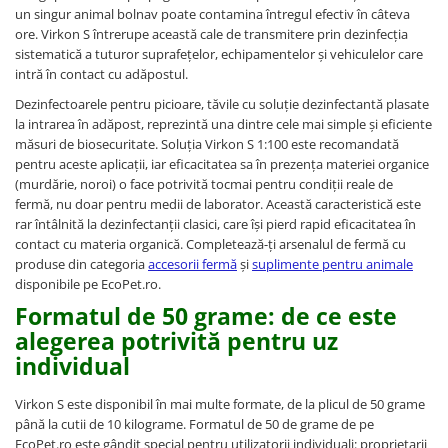
un singur animal bolnav poate contamina întregul efectiv în câteva
ore. Virkon S întrerupe această cale de transmitere prin dezinfecția
sistematică a tuturor suprafețelor, echipamentelor și vehiculelor care
intră în contact cu adăpostul.
Dezinfectoarele pentru picioare, tăvile cu soluție dezinfectantă plasate
la intrarea în adăpost, reprezintă una dintre cele mai simple și eficiente
măsuri de biosecuritate. Soluția Virkon S 1:100 este recomandată
pentru aceste aplicații, iar eficacitatea sa în prezența materiei organice
(murdărie, noroi) o face potrivită tocmai pentru condiții reale de
fermă, nu doar pentru medii de laborator. Această caracteristică este
rar întâlnită la dezinfectanții clasici, care își pierd rapid eficacitatea în
contact cu materia organică. Completează-ți arsenalul de fermă cu
produse din categoria
accesorii fermă
și
suplimente pentru animale
disponibile pe EcoPet.ro.
Formatul de 50 grame: de ce este
alegerea potrivită pentru uz
individual
Virkon S este disponibil în mai multe formate, de la plicul de 50 grame
până la cutii de 10 kilograme. Formatul de 50 de grame de pe
EcoPet.ro este gândit special pentru utilizatorii individuali: proprietarii