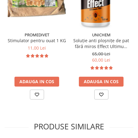
PROMEDIVET
UNICHEM
Stimulator pentru ouat 1 KG
Soluție anti ploșnițe de pat
fără miros Effect Ultimum
11,00 Lei
PRO 100 ml
65,00 Lei
60,00 Lei
ADAUGA IN COS
ADAUGA IN COS
PRODUSE SIMILARE