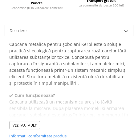
Transport gratuit
Puncte
La comenzile de peste 200 lei!
Economiseşti la viitoarele comenzi!
Descriere
Capcana metalică pentru șobolani Kerbl este o soluție
practică și ecologică pentru capturarea rozătoarelor fără
utilizarea substanțelor toxice. Concepută pentru
capturarea în siguranță a șobolanilor și animalelor mici,
aceasta funcționează printr-un sistem mecanic simplu și
eficient. Structura metalică rezistentă oferă durabilitate
și protecție în timpul manipulării.
✔️
Cum funcționează?
Capcana utilizează un mecanism cu arc și o tăviță
sensibilă la mișcare. După plasarea momelii și armarea
capcanei, șobolanul este atras în interior. În momentul în
care animalul atinge sau deplasează suportul pentru
VEZI MAI MULT
momeală, sistemul se activează automat și ușa se închide
rapid, capturând șobolanul.
Informatii conformitate produs