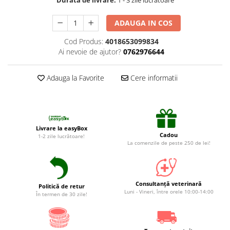
Durata de livrare:
1 - 3 zile lucrătoare
Suplimente și vitamine păsări și
găini
ADAUGA IN COS
Antidiareice
Cod Produs:
4018653099834
Laxative
Ai nevoie de ajutor?
0762976644
Gel antiinflamator
Adauga la Favorite
Cere informatii
Livrare la easyBox
Cadou
1-2 zile lucrătoare!
La comenzile de peste 250 de lei!
Consultanță veterinară
Politică de retur
Luni - Vineri, între orele 10:00-14:00
În termen de 30 zile!