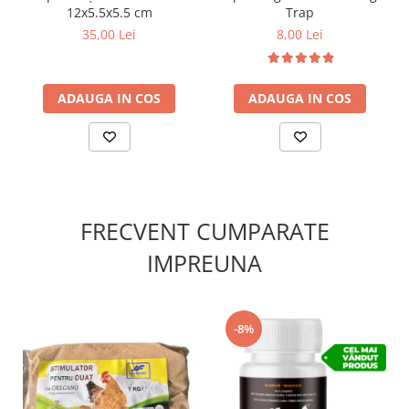
atenție captura.
12x5.5x5.5 cm
Trap
✔️
Compoziție:
35,00 Lei
8,00 Lei
Construcție metalică rezistentă, mecanism cu arc și
sistem de închidere automată.
ADAUGA IN COS
ADAUGA IN COS
FRECVENT CUMPARATE
IMPREUNA
-8%