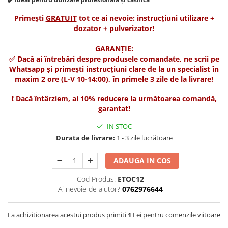
Suplimente și vitamine păsări și
găini
Primești
GRATUIT
tot ce ai nevoie: instrucțiuni utilizare +
Antidiareice
dozator + pulverizator!
Laxative
GARANȚIE:
Gel antiinflamator
✅ Dacă ai întrebări despre produsele comandate, ne scrii pe
Whatsapp și primești instrucțiuni clare de la un specialist în
maxim 2 ore (L-V 10-14:00), în primele 3 zile de la livrare!
❗ Dacă întârziem, ai 10% reducere la următoarea comandă,
garantat!
IN STOC
Durata de livrare:
1 - 3 zile lucrătoare
ADAUGA IN COS
Cod Produs:
ETOC12
Ai nevoie de ajutor?
0762976644
La achizitionarea acestui produs primiti
1
Lei pentru comenzile viitoare