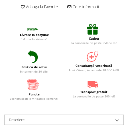
Adauga la Favorite
Cere informatii
Livrare la easyBox
Cadou
1-2 zile lucrătoare!
La comenzile de peste 250 de lei!
Consultanță veterinară
Politică de retur
Luni - Vineri, între orele 10:00-14:00
În termen de 30 zile!
Transport gratuit
Puncte
La comenzile de peste 200 lei!
Economiseşti la viitoarele comenzi!
Descriere