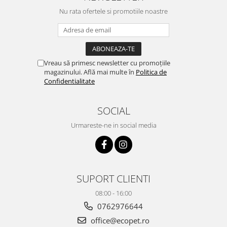
Consultați medicul.
Nu rata ofertele si promotiile noastre
P391
Colectați scurgerile de produs.
P501
Aruncați conținutul/recipientul la deșeuri conform
prevederilor legale.
Biocid Grupa III, Tip 18
Vreau să primesc newsletter cu promoțiile
Substanță activă:
Etofenprox (CAS n°80844-07-1; CE
magazinului. Află mai multe în
Politica de
Confidentialitate
n°407-980-2) 30%.
Aviz nr.:
RO/2020/0296/MRP/FR-2017-0081.
SOCIAL
Păstrare:
Păstrați produsul departe de alimente, băuturi
și hrana pentru animale, în spații aerisite corect.
Urmareste-ne in social media
AMBALARE:
cutie cu 12 pliculețe x 5 ml.
SUPORT CLIENTI
08:00 - 16:00
0762976644
office@ecopet.ro