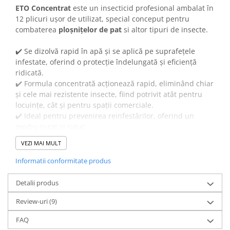
ETO Concentrat
este un insecticid profesional ambalat în
12 plicuri ușor de utilizat, special conceput pentru
combaterea
ploșnițelor
de pat
si altor tipuri de insecte.
✔️ Se dizolvă rapid în apă și se aplică pe suprafețele
infestate, oferind o protecție îndelungată și eficiență
ridicată.
✔️ Formula concentrată acționează rapid, eliminând chiar
și cele mai rezistente insecte, fiind potrivit atât pentru
locuințe, cât și pentru spații comerciale.
✔️ Ideal pentru prevenirea reinfestărilor, oferind un
mediu curat și sigur.
VEZI MAI MULT
Organismele țintă:
Informatii conformitate produs
-
ploșnițele de pat (adulte și nimfe) -
Cimex lectularius
Detalii produs
- gândaci, gandaci de bucatarie, gandaci rosii (adulți și
Review-uri
(9)
nimfe) -
Blattella germanica, Blatta orientalis
FAQ
✔️
Categoria de utilizatori:
publicul larg (uz casnic).