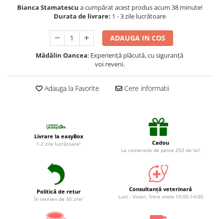
Suplimente și vitamine păsări și
Bianca Stamatescu
a cumpărat acest produs acum 38 minute!
găini
Durata de livrare:
1 - 3 zile lucrătoare
Antidiareice
ADAUGA IN COS
Laxative
Mădălin Oancea
: Experiență plăcută, cu siguranță
Gel antiinflamator
voi reveni.
Adauga la Favorite
Cere informatii
Livrare la easyBox
Cadou
1-2 zile lucrătoare!
La comenzile de peste 250 de lei!
Consultanță veterinară
Politică de retur
Luni - Vineri, între orele 10:00-14:00
În termen de 30 zile!