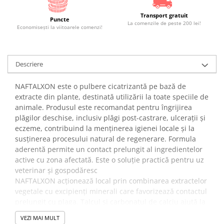
Transport gratuit
Puncte
La comenzile de peste 200 lei!
Economiseşti la viitoarele comenzi!
Descriere
NAFTALXON este o pulbere cicatrizantă pe bază de
extracte din plante, destinată utilizării la toate speciile de
animale. Produsul este recomandat pentru îngrijirea
plăgilor deschise, inclusiv plăgi post-castrare, ulcerații și
eczeme, contribuind la menținerea igienei locale și la
susținerea procesului natural de regenerare. Formula
aderentă permite un contact prelungit al ingredientelor
active cu zona afectată. Este o soluție practică pentru uz
veterinar și gospodăresc
NAFTALXON acționează local prin combinarea extractelor
vegetale cu excipienți minerali care favorizează contactul
prelungit cu plaga. Talcul și carbonatul de calciu ajută la
absorbția excesului de umiditate, în timp ce extractele
VEZI MAI MULT
din plante contribuie la menținerea unui mediu curat și