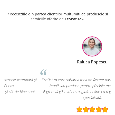
⭐Recenziile din partea clienților mulțumiți de produsele și
serviciile oferite de
EcoPet.ro
⭐
Raluca Popescu
și
EcoPet.ro este salvarea mea de fiecare dată când am nevoie de
hrană sau produse pentru păsările exotice din volieră.
t
E greu să găsești un magazin online cu o gamă atât de largă și
specializată.