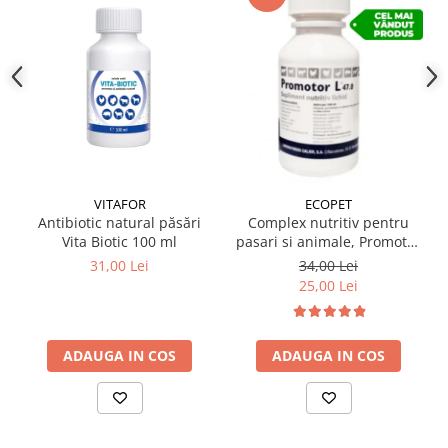
✔️ În ce situații este recomandat?
Produsul se recomandă în stările fiziologice normale
(creștere, gestație, lactație), dar și în perioade de stres:
transport, schimbarea furajării, vaccinări, condiții
meteorologice extreme. De asemenea, este indicat ca
supliment în bolile infecțioase sau parazitare,
convalescență, stări diareice sau hipovitaminoze.
✔️ Mod de administrare:
Păsări: 5 ml la 10 litri apă de băut
VITAFOR
ECOPET
Bovine și cabaline: 8–10 ml/animal
Antibiotic natural păsări
Complex nutritiv pentru
Porcine: 50 ml la 100 litri apă de băut
Vita Biotic 100 ml
pasari si animale, Promotor
Ovine, capre și viței: 1 ml pentru fiecare 25 kg m.c.
L 47.0 100 ml
31,00 Lei
34,00 Lei
✔️ Compoziție:
25,00 Lei
Vitamina A 11.000 UI, Vitamina B1 0,8 mg, Vitamina B2
2,2 mg, Vitamina K3 0,6 mg
Vitamina D3 880 UI, Vitamina E 4,5 mg, Vitamina PP 2,5
ADAUGA IN COS
ADAUGA IN COS
mg
D-panthenol 2,5 mg, Colin-clorid 4,4 mg
Lizină 4,4 mg, Methionină 2,2 mg
Mn 0,65 mg, Mg 0,06 mg, Zn 0,45 mg, Cu 0,035 mg, Fe
0,135 mg, Co 0,007 mg