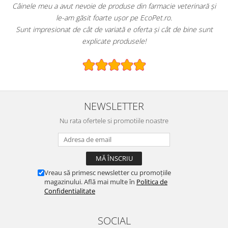
veterinară și
EcoPet.ro este salvarea mea de fiecare dată când am n
hrană sau produse pentru păsările exotice din volie
 de bine sunt
E greu să găsești un magazin online cu o gamă atât de l
specializată.
NEWSLETTER
Nu rata ofertele si promotiile noastre
Vreau să primesc newsletter cu promoțiile
magazinului. Află mai multe în
Politica de
Confidentialitate
SOCIAL