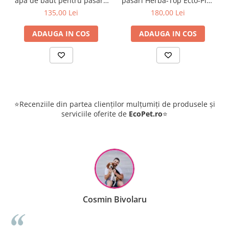
apa de baut pentru păsări,
păsări Herba-Top Ecto-Plus
de 7-10 zile
porcine, iepuri Herba-Top
1 L + Albastru de metilen 1
135,00 Lei
180,00 Lei
Se poate administra în continuare dacă este necesar.
Ecto-Plus 1 L
litru
ADAUGA IN COS
ADAUGA IN COS
✔️
Compoziție:
Calendula officinalis
(gălbenele)
Inula helenium
(iarbă mare)
Origanum vulgare
(sovârf)
Artemisia annua
(peliniță)
⭐Recenziile din partea clienților mulțumiți de produsele și
serviciile oferite de
EcoPet.ro
⭐
Raluca Popescu