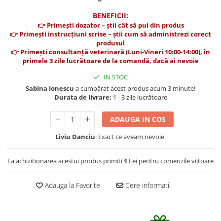
Suplimente și vitamine păsări și
găini
BENEFICII:
👉 Primești dozator – știi cât să pui din produs
Antidiareice
👉 Primești instrucțiuni scrise – știi cum să administrezi corect
Laxative
produsul
👉 Primești consultanță veterinară (Luni-Vineri 10:00-14:00), în
Gel antiinflamator
primele 3 zile lucrătoare de la comandă, dacă ai nevoie
IN STOC
Sabina Ionescu
a cumpărat acest produs acum 3 minute!
Durata de livrare:
1 - 3 zile lucrătoare
ADAUGA IN COS
Liviu Danciu
: Exact ce aveam nevoie.
La achizitionarea acestui produs primiti
1
Lei pentru comenzile viitoare
Adauga la Favorite
Cere informatii