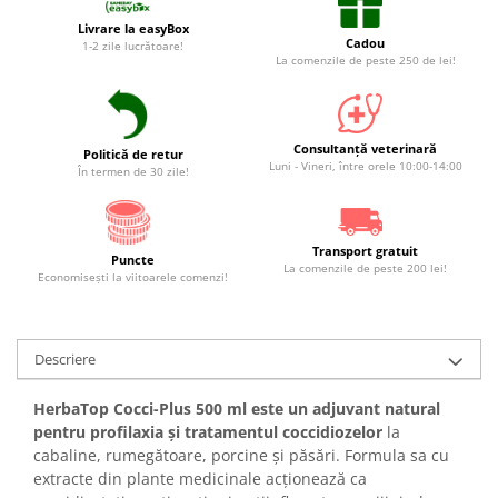
Livrare la easyBox
Cadou
1-2 zile lucrătoare!
La comenzile de peste 250 de lei!
Consultanță veterinară
Politică de retur
Luni - Vineri, între orele 10:00-14:00
În termen de 30 zile!
Transport gratuit
Puncte
La comenzile de peste 200 lei!
Economiseşti la viitoarele comenzi!
Descriere
HerbaTop Cocci-Plus 500 ml este un adjuvant natural
pentru profilaxia și tratamentul coccidiozelor
la
cabaline, rumegătoare, porcine și păsări. Formula sa cu
extracte din plante medicinale acționează ca