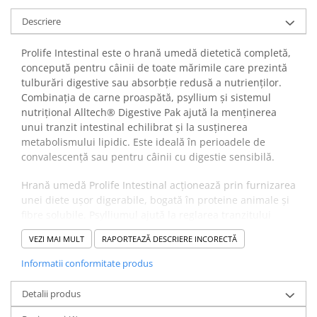
Descriere
Prolife Intestinal este o hrană umedă dietetică completă,
concepută pentru câinii de toate mărimile care prezintă
tulburări digestive sau absorbție redusă a nutrienților.
Combinația de carne proaspătă, psyllium și sistemul
nutrițional Alltech® Digestive Pak ajută la menținerea
unui tranzit intestinal echilibrat și la susținerea
metabolismului lipidic. Este ideală în perioadele de
convalescență sau pentru câinii cu digestie sensibilă.
Hrană umedă Prolife Intestinal acționează prin furnizarea
unei diete ușor digerabile, bogată în proteine animale și
fibre solubile. Psylliumul ajută la reglarea tranzitului
intestinal și la formarea scaunului, iar Alltech®
VEZI MAI MULT
RAPORTEAZĂ DESCRIERE INCORECTĂ
Nutrigenomic System Digestive Pak sprijină echilibrul
florei intestinale și funcțiile metabolice ale câinelui.
Informatii conformitate produs
✔️ Beneficii:
Această hrană dietetică contribuie la absorbția eficientă a
Detalii produs
nutrienților, reduce tulburările digestive și ajută la