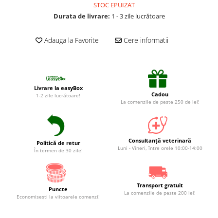
Suplimente și vitamine păsări și
STOC EPUIZAT
găini
Durata de livrare:
1 - 3 zile lucrătoare
Antidiareice
Adauga la Favorite
Cere informatii
Laxative
Gel antiinflamator
Livrare la easyBox
Cadou
1-2 zile lucrătoare!
La comenzile de peste 250 de lei!
Consultanță veterinară
Politică de retur
Luni - Vineri, între orele 10:00-14:00
În termen de 30 zile!
Transport gratuit
Puncte
La comenzile de peste 200 lei!
Economiseşti la viitoarele comenzi!