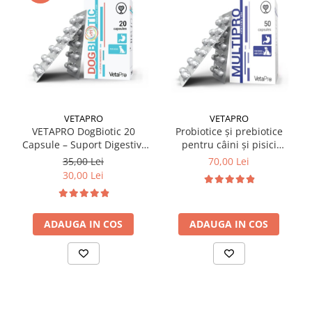
VETAPRO
VETAPRO
VETAPRO DogBiotic 20
Probiotice și prebiotice
Capsule – Suport Digestiv,
pentru câini și pisici
Probiotic și Prebiotic pentru
Vetapro Multipro 50
35,00 Lei
70,00 Lei
Câini
capsule
30,00 Lei
ADAUGA IN COS
ADAUGA IN COS