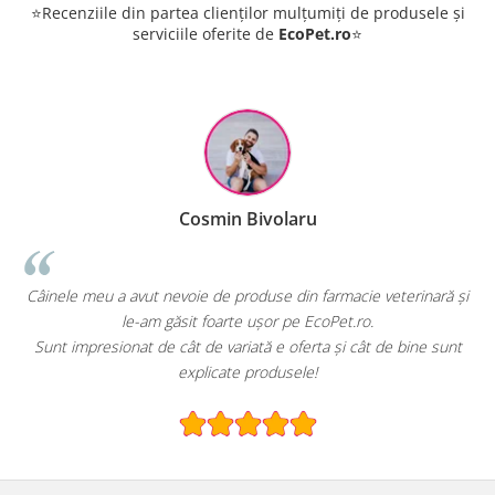
⭐Recenziile din partea clienților mulțumiți de produsele și
serviciile oferite de
EcoPet.ro
⭐
Cosmin Bivolaru
le meu a avut nevoie de produse din farmacie veterinară și
EcoPet.ro
le-am găsit foarte ușor pe EcoPet.ro.
hran
 impresionat de cât de variată e oferta și cât de bine sunt
E greu s
explicate produsele!