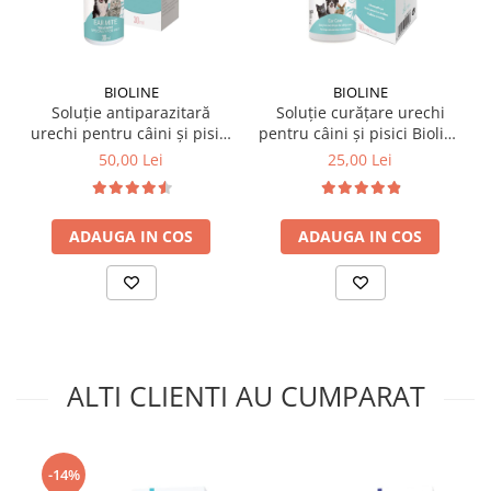
BIOLINE
BIOLINE
Soluție antiparazitară
Soluție curățare urechi
urechi pentru câini și pisici
pentru câini și pisici Bioline
Bioline 30 ml
50 ml
50,00 Lei
25,00 Lei
ADAUGA IN COS
ADAUGA IN COS
ALTI CLIENTI AU CUMPARAT
-14%