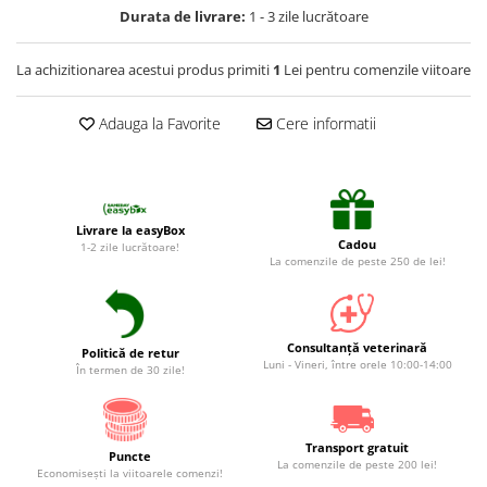
Suplimente și vitamine păsări și
Durata de livrare:
1 - 3 zile lucrătoare
găini
Antidiareice
La achizitionarea acestui produs primiti
1
Lei pentru comenzile viitoare
Laxative
Adauga la Favorite
Cere informatii
Gel antiinflamator
Livrare la easyBox
Cadou
1-2 zile lucrătoare!
La comenzile de peste 250 de lei!
Consultanță veterinară
Politică de retur
Luni - Vineri, între orele 10:00-14:00
În termen de 30 zile!
Transport gratuit
Puncte
La comenzile de peste 200 lei!
Economiseşti la viitoarele comenzi!