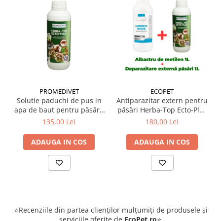
PROMEDIVET
ECOPET
Solutie paduchi de pus in
Antiparazitar extern pentru
apa de baut pentru păsări,
păsări Herba-Top Ecto-Plus
porcine, iepuri Herba-Top
1 L + Albastru de metilen 1
135,00 Lei
180,00 Lei
Ecto-Plus 1 L
litru
ADAUGA IN COS
ADAUGA IN COS
⭐Recenziile din partea clienților mulțumiți de produsele și
serviciile oferite de
EcoPet.ro
⭐