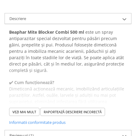
Descriere
Beaphar Mite Blocker Combi 500 ml
este un spray
antiparazitar special dezvoltat pentru păsări precum
găini, prepelite și pui. Produsul folosește dimeticonă
pentru a imobiliza mecanic acarienii, păduchii și alți
paraziți în toate stadiile lor de viață. Se poate aplica atât
direct pe păsări, cât și în mediul lor, asigurând protecție
completă și sigură.
✔️ Cum funcționează?
Dimeticonă acționează mecanic, imobilizând articulațiile
paraziților. Astfel, ouăle, larvele și adulții nu mai pot
supraviețui, eliminând infestarea fără utilizarea
substanțelor chimice agresive.
VEZI MAI MULT
RAPORTEAZĂ DESCRIERE INCORECTĂ
✔️ Beneficii:
Protecție completă împotriva acarienilor, păduchilor,
Informatii conformitate produs
puricilor și căpușelor.
Funcționează pe toate etapele de dezvoltare ale
Review-uri
(1)