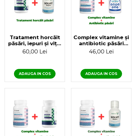
Tratament horcăit
Complex vitamine și
păsări, iepuri și viței
antibiotic păsări
100ml Neovita
Neovita B Complex
60,00 Lei
46,00 Lei
Respirator + Solvit
+ Vita Biotic 100 ml
Respiro
ADAUGA IN COS
ADAUGA IN COS