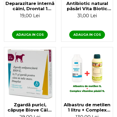
Deparazitare internă
Antibiotic natural
câini, Drontal 1
păsări Vita Biotic
tableta
100 ml
19,00 Lei
31,00 Lei
ADAUGA IN COS
ADAUGA IN COS
Zgardă purici,
Albastru de metilen
căpușe Biove Câini
1 litru + Complex
Talie Mare (peste 25
vitamine și minerale