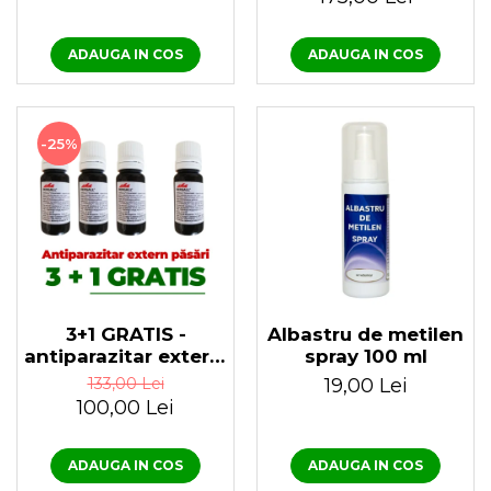
100 ml
47.0 100 ml
ADAUGA IN COS
ADAUGA IN COS
-25%
3+1 GRATIS -
Albastru de metilen
antiparazitar extern,
spray 100 ml
păduchi, căpuşe,
133,00 Lei
19,00 Lei
pentru păsări
100,00 Lei
Dergall 10 ml
ADAUGA IN COS
ADAUGA IN COS