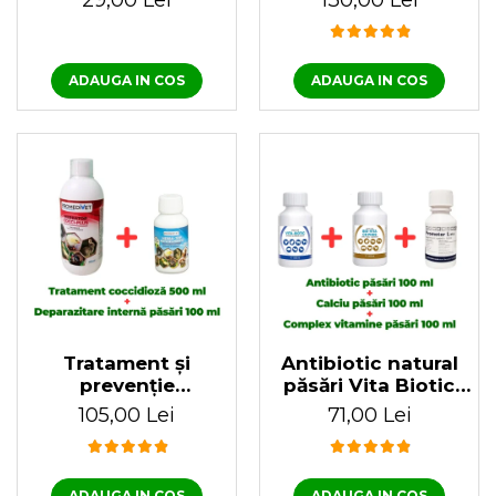
29,00 Lei
130,00 Lei
kg) 65 cm
pentru păsări Bio
Multivita, 1 Litru
ADAUGA IN COS
ADAUGA IN COS
Tratament și
Antibiotic natural
prevenție
păsări Vita Biotic
coccidioză, Herba
100 ml + Calciu
105,00 Lei
71,00 Lei
Top Cocci-Plus 500
pentru păsări Bio
ml + Antiparazitar
Vita CD Phos 100 ml
intern pentru păsări
+ Complex nutritiv
ADAUGA IN COS
ADAUGA IN COS