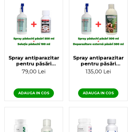
Spray antiparazitar
Spray antiparazitar
pentru păsări
pentru păsări
Antipoux Galisium
Antipoux Galisium
79,00 Lei
135,00 Lei
500 ml + Insecticid
500 ml +
concentrat pentru
Antiparazitar extern
purici, păduchi,
pentru păsări Herba-
gândaci Ectocid
Top Ecto-Plus 500
ADAUGA IN COS
ADAUGA IN COS
Forte T 100 ml
ml