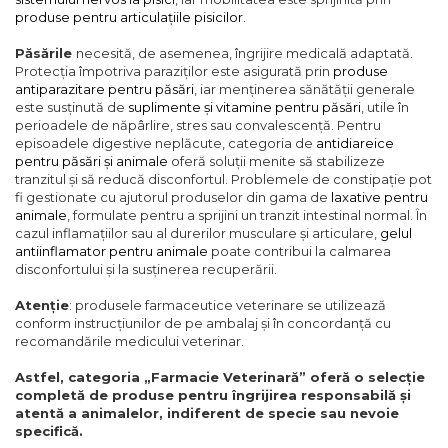
produse pentru articulațiile pisicilor
.
Păsările
necesită, de asemenea, îngrijire medicală adaptată.
Protecția împotriva paraziților este asigurată prin
produse
antiparazitare pentru păsări
, iar menținerea sănătății generale
este susținută de
suplimente și vitamine pentru păsări
, utile în
perioadele de năpârlire, stres sau convalescență. Pentru
episoadele digestive neplăcute, categoria de
antidiareice
pentru păsări și animale
oferă soluții menite să stabilizeze
tranzitul și să reducă disconfortul. Problemele de constipație pot
fi gestionate cu ajutorul produselor din gama de
laxative pentru
animale
, formulate pentru a sprijini un tranzit intestinal normal. În
cazul inflamațiilor sau al durerilor musculare și articulare,
gelul
antiinflamator pentru animale
poate contribui la calmarea
disconfortului și la susținerea recuperării.
Atenție
: produsele farmaceutice veterinare se utilizează
conform instrucțiunilor de pe ambalaj și în concordanță cu
recomandările medicului veterinar.
Astfel, categoria „Farmacie Veterinară” oferă o selecție
completă de produse pentru îngrijirea responsabilă și
atentă a animalelor, indiferent de specie sau nevoie
specifică.