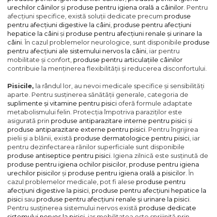
urechilor câinilor
și
produse pentru igiena orală a câinilor
. Pentru
afecțiuni specifice, există soluții dedicate precum
produse
pentru afecțiuni digestive la câini
,
produse pentru afecțiuni
hepatice la câini
și
produse pentru afecțiuni renale și urinare la
câini
. În cazul problemelor neurologice, sunt disponibile
produse
pentru afecțiuni ale sistemului nervos la câini
, iar pentru
mobilitate și confort,
produse pentru articulațiile câinilor
contribuie la menținerea flexibilității și reducerea disconfortului.
Pisicile,
la rândul lor, au nevoi medicale specifice și sensibilități
aparte. Pentru susținerea sănătății generale, categoria de
suplimente și vitamine pentru pisici
oferă formule adaptate
metabolismului felin. Protecția împotriva paraziților este
asigurată prin
produse antiparazitare interne pentru pisici
și
produse antiparazitare externe pentru pisici
. Pentru îngrijirea
pielii și a blănii, există
produse dermatologice pentru pisici
, iar
pentru dezinfectarea rănilor superficiale sunt disponibile
produse antiseptice pentru pisici
. Igiena zilnică este susținută de
produse pentru igiena ochilor pisicilor
,
produse pentru igiena
urechilor pisicilor
și
produse pentru igiena orală a pisicilor
. În
cazul problemelor medicale, pot fi alese
produse pentru
afecțiuni digestive la pisici
,
produse pentru afecțiuni hepatice la
pisici
sau
produse pentru afecțiuni renale și urinare la pisici
.
Pentru susținerea sistemului nervos există
produse dedicate
sistemului nervos la pisici
, iar mobilitatea este sprijinită prin