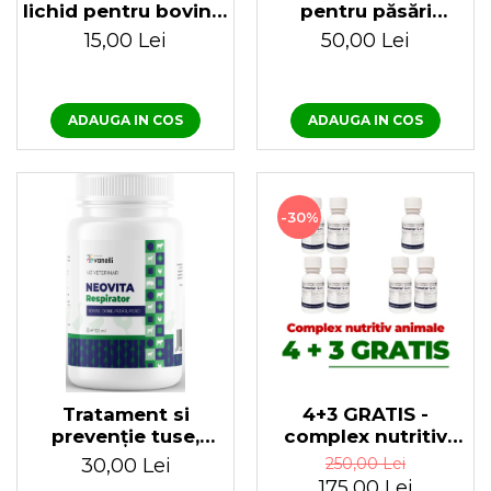
lichid pentru bovine,
pentru păsări
ovine, caprine,
Antipoux Galisium
15,00 Lei
50,00 Lei
păsări și porcine
500 ml
Neovita B Complex
100 ml
ADAUGA IN COS
ADAUGA IN COS
-30%
Tratament si
4+3 GRATIS -
prevenție tuse,
complex nutritiv
horcăit la păsări
pentru pasari si
30,00 Lei
250,00 Lei
Neovita Respirator
animale, Promotor L
175,00 Lei