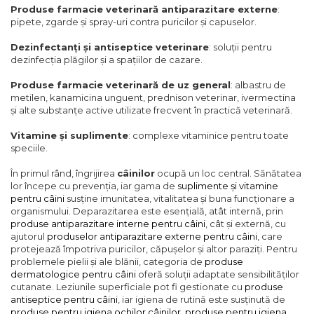
Produse farmacie veterinară antiparazitare externe
:
pipete, zgarde și spray-uri contra puricilor și capuselor.
Dezinfectanți și antiseptice veterinare
: soluții pentru
dezinfecția plăgilor și a spațiilor de cazare.
Produse farmacie veterinară de uz general
: albastru de
metilen, kanamicina unguent, prednison veterinar, ivermectina
și alte substanțe active utilizate frecvent în practică veterinară.
Vitamine și suplimente
: complexe vitaminice pentru toate
speciile.
În primul rând, îngrijirea
câinilor
ocupă un loc central. Sănătatea
lor începe cu prevenția, iar gama de
suplimente și vitamine
pentru câini
susține imunitatea, vitalitatea și buna funcționare a
organismului. Deparazitarea este esențială, atât internă, prin
produse antiparazitare interne pentru câini
, cât și externă, cu
ajutorul
produselor antiparazitare externe pentru câini
, care
protejează împotriva puricilor, căpușelor și altor paraziți. Pentru
problemele pielii și ale blănii, categoria de
produse
dermatologice pentru câini
oferă soluții adaptate sensibilităților
cutanate. Leziunile superficiale pot fi gestionate cu
produse
antiseptice pentru câini
, iar igiena de rutină este susținută de
produse pentru igiena ochilor câinilor
,
produse pentru igiena