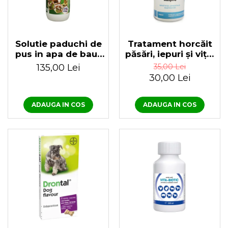
Solutie paduchi de
Tratament horcăit
pus in apa de baut
păsări, iepuri și viței
pentru păsări,
100ml Solvit Respiro
135,00 Lei
35,00 Lei
porcine, iepuri
30,00 Lei
Herba-Top Ecto-
Plus 1 L
ADAUGA IN COS
ADAUGA IN COS