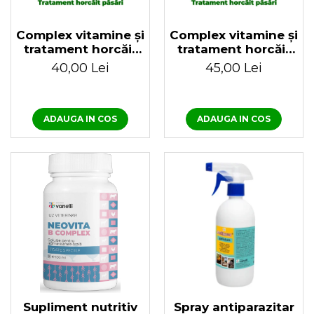
Complex vitamine și
Complex vitamine și
tratament horcăit
tratament horcăit
păsări, iepuri și viței
păsări, iepuri și viței
40,00 Lei
45,00 Lei
100ml Neovita B
100ml Neovita B
Complex + Neovita
complex + Solvit
Respirator
Respiro
ADAUGA IN COS
ADAUGA IN COS
Supliment nutritiv
Spray antiparazitar