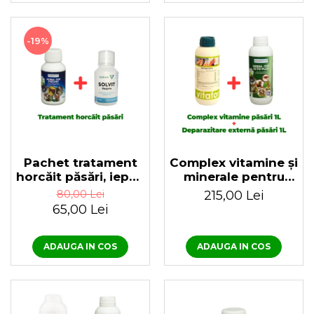
-19%
Pachet tratament
Complex vitamine și
horcăit păsări, iepuri
minerale pentru
și viței 100ml Herba
păsări Bio Multivita,
80,00 Lei
215,00 Lei
Top Pneumo + Solvit
1 Litru +
65,00 Lei
Respiro
Antiparazitar extern
pentru păsări Herba-
Top Ecto-Plus 1 litru
ADAUGA IN COS
ADAUGA IN COS