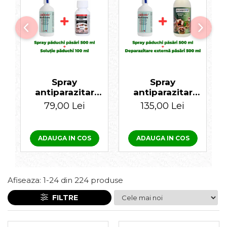
Laxative
Gel antiinflamator
Spray
Spray
antiparazitar
antiparazitar
pentru păsări
pentru păsări
79,00 Lei
135,00 Lei
Antipoux
Antipoux
Galisium 500 ml +
Galisium 500 ml +
Insecticid
Antiparazitar
ADAUGA IN COS
ADAUGA IN COS
concentrat
extern pentru
pentru purici,
păsări Herba-Top
păduchi, gândaci
Ecto-Plus 500 ml
Ectocid Forte T
Afiseaza:
1-
24
din
224
produse
100 ml
FILTRE