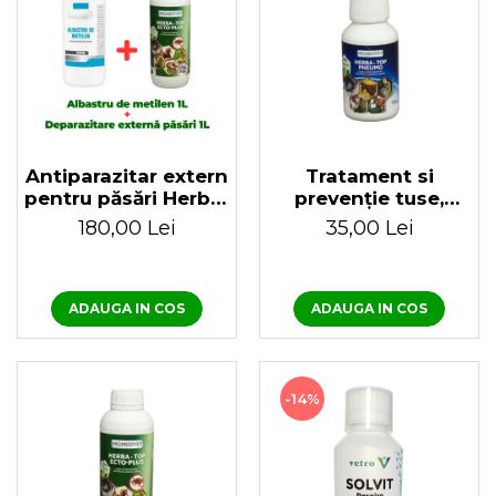
Antiparazitar extern
Tratament si
pentru păsări Herba-
prevenție tuse,
Top Ecto-Plus 1 L +
horcăit la păsări
180,00 Lei
35,00 Lei
Albastru de metilen
Herba Top Pneumo
1 litru
100 ml
ADAUGA IN COS
ADAUGA IN COS
-14%