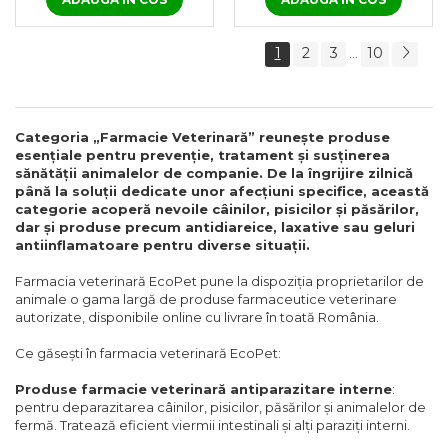
Herba Top
Promotor L 47.0 100
Antihelmintic 100 ml
ml
1
2
3
10
...
Categoria „Farmacie Veterinară” reunește produse
esențiale pentru prevenție, tratament și susținerea
sănătății animalelor de companie. De la îngrijire zilnică
până la soluții dedicate unor afecțiuni specifice, această
categorie acoperă nevoile câinilor, pisicilor și păsărilor,
dar și produse precum antidiareice, laxative sau geluri
antiinflamatoare pentru diverse situații.
Farmacia veterinară EcoPet pune la dispoziția proprietarilor de
animale o gama largă de produse farmaceutice veterinare
autorizate, disponibile online cu livrare în toată România.
Ce găsești în farmacia veterinară EcoPet:
Produse farmacie veterinară antiparazitare interne
:
pentru deparazitarea câinilor, pisicilor, păsărilor și animalelor de
fermă. Tratează eficient viermii intestinali și alți paraziți interni.