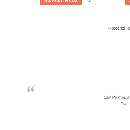
ADAUGA IN COS
Se poate administra impreuna cu acidifiant antiba
ambele solutii sa nu fie amestecate concentrate, ci 
administrata.
✔️
CONTRAINDICATII:
Nu are.
✔️
TIMP DE ASTEPTARE:
Nu are.
⭐Recenziile 
Cosmin Bivolaru
nevoie de produse din farmacie veterinară și le-am găsit foarte ușor pe 
sionat de cât de variată e oferta și cât de bine sunt explicate produsele