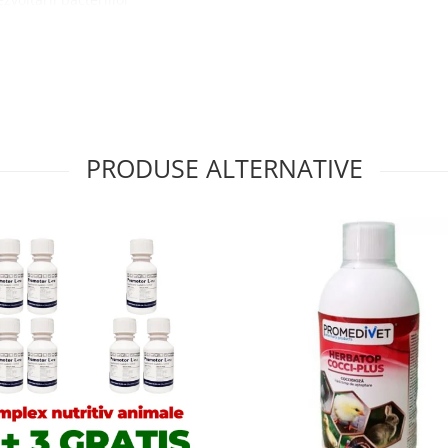
elași timp, contribuie la o
nților din hrană.
susținerea performanței
erea impactului factorilor de
de creștere, unde se
inerea unui echilibru
PRODUSE ALTERNATIVE
rmic, transport, vaccinări,
precară. De asemenea, este
bacteriene și pentru
mp de 3–5 zile
rporală / zi
 ușor de dozat și utilizat.