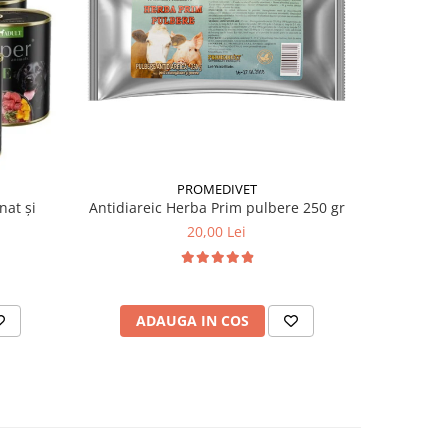
PROMEDIVET
nat și
Antidiareic Herba Prim pulbere 250 gr
Insecticid
20,00 Lei
ADAUGA IN COS
AD