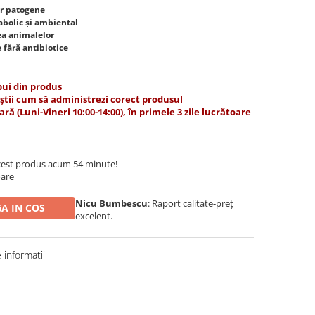
lor patogene
abolic și ambiental
tea animalelor
 fără antibiotice
 pui din produs
– știi cum să administrezi corect produsul
ă (Luni-Vineri 10:00-14:00), în primele 3 zile lucrătoare
est produs acum 54 minute!
oare
Nicu Bumbescu
: Raport calitate-preț
A IN COS
excelent.
informatii
Distribuie
pe
Facebook