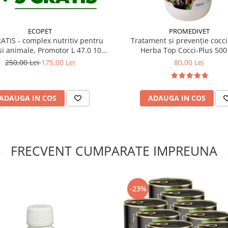
ECOPET
PROMEDIVET
inată puilor în creștere și
ATIS - complex nutritiv pentru
Tratament si prevenție cocci
mă a oaselor prin fixarea
si animale, Promotor L 47.0 100
Herba Top Cocci-Plus 500
 și fosfor într-un mod
ml
250,00 Lei
175,00 Lei
80,00 Lei
 sănătos, mai ales în primele
ă
pentru gospodării si ferme.
librată de calciu, fosfor și
ADAUGA IN COS
ADAUGA IN COS
alciului în oase. Vitamina D3
usținând creșterea sănătoasă a
 la o mai bună solubilizare și
FRECVENT CUMPARATE IMPREUNA
r și găinilor
a de creștere
s pentru păsări
-23%
i oaselor puternice
pă eclozare
esită suport mineral