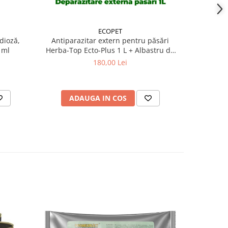
ECOPET
dioză,
Antiparazitar extern pentru păsări
Alba
 ml
Herba-Top Ecto-Plus 1 L + Albastru de
metilen 1 litru
180,00 Lei
ADAUGA IN COS
AD