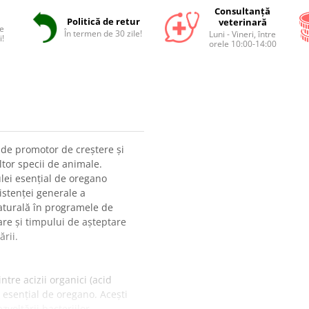
Consultanță
Politică de retur
veterinară
e
În termen de 30 zile!
Luni - Vineri, între
i!
orele 10:00-14:00
 de promotor de creștere și
ltor specii de animale.
ulei esențial de oregano
istenței generale a
naturală în programele de
oare și timpului de așteptare
rii.
tre acizii organici (acid
ul esențial de oregano. Acești
voltării bacteriilor