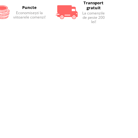
Transport
Puncte
gratuit
Economiseşti la
La comenzile
viitoarele comenzi!
de peste 200
lei!