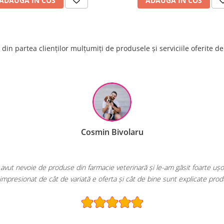
ADAUGA IN COS
ADAUGA IN COS
cterian, cu recomandarea ca
prin dilutie pe rand in apa
din partea clienților mulțumiți de produsele și serviciile oferite d
EcoPet.ro.
!