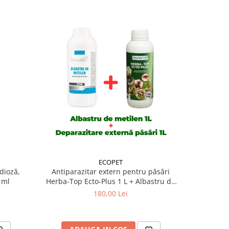
ECOPET
dioză,
Antiparazitar extern pentru păsări
Tratame
 ml
Herba-Top Ecto-Plus 1 L + Albastru de
Herba
metilen 1 litru
Antipar
180,00 Lei
Herba 