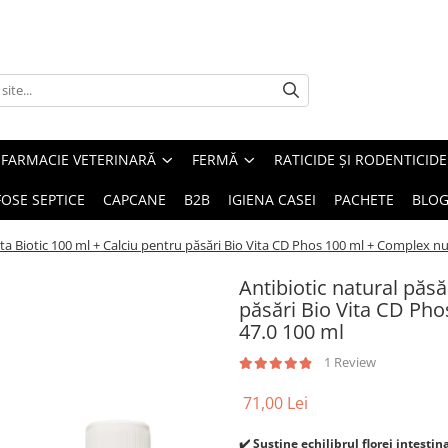
FARMACIE VETERINARĂ
FERMĂ
RATICIDE ȘI RODENTICIDE
FOSE SEPTICE
CAPCANE
B2B
IGIENA CASEI
PACHETE
BLO
Vita Biotic 100 ml + Calciu pentru păsări Bio Vita CD Phos 100 ml + Complex n
Antibiotic natural păsă
păsări Bio Vita CD Pho
47.0 100 ml
1 Review
71,00 Lei
✔️ Susține echilibrul florei intestin