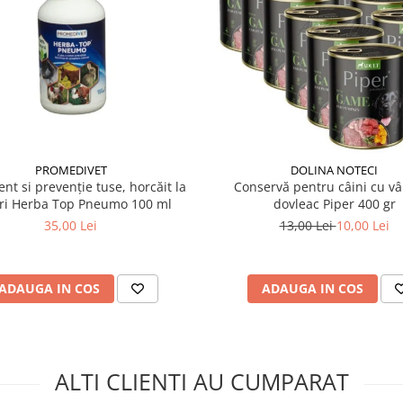
nțelor de calciu
e insuficientă de calciu
tului în primele săptămâni
zile
–5 zile
PROMEDIVET
DOLINA NOTECI
nsultați un veterinar sau
nt si prevenție tuse, horcăit la
Conservă pentru câini cu vâ
ri Herba Top Pneumo 100 ml
dovleac Piper 400 gr
35,00 Lei
13,00 Lei
10,00 Lei
ADAUGA IN COS
ADAUGA IN COS
ALTI CLIENTI AU CUMPARAT
de vitamine combinat cu
entiali in functionarea