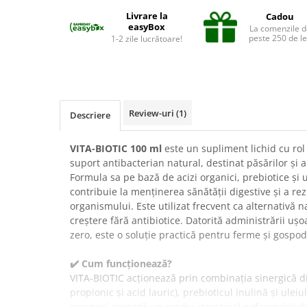
Suplimente și vitamine păsări și
Livrare la
Cadou
găini
easyBox
La comenzile d
Antidiareice
peste 250 de le
1-2 zile lucrătoare!
Laxative
Gel antiinflamator
Review-uri
(1)
Descriere
VITA-BIOTIC 100 ml
este un supliment lichid cu rol
suport antibacterian natural, destinat păsărilor și a
Formula sa pe bază de acizi organici, prebiotice și 
contribuie la menținerea sănătății digestive și a rez
organismului. Este utilizat frecvent ca alternativă 
creștere fără antibiotice. Datorită administrării uș
zero, este o soluție practică pentru ferme și gospodă
✔️ Cum funcționează?
VITA-BIOTIC acționează prin combinația sinergică din
propionic și acid lauric), prebioticul inulină și ulei
compuși creează un mediu intestinal nefavorabil dez