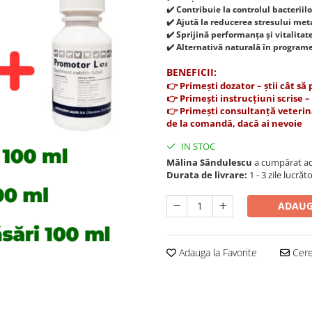
✔️ Contribuie la controlul bacterii
✔️ Ajută la reducerea stresului met
✔️ Sprijină performanța și vitalita
✔️ Alternativă naturală în programe
BENEFICII:
👉 Primești dozator – știi cât să
👉 Primești instrucțiuni scrise 
👉 Primești consultanță veterinar
de la comandă, dacă ai nevoie
IN STOC
Mălina Săndulescu
a cumpărat ac
Durata de livrare:
1 - 3 zile lucrăt
ADAUG
Adauga la Favorite
Cere 