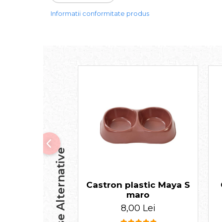
DIMENSIUNE:
Informatii conformitate produs
21,5(L) x 11,5(l) x 6(h) cm
Produse Alternative
Castron plastic Maya S
maro
8,00 Lei