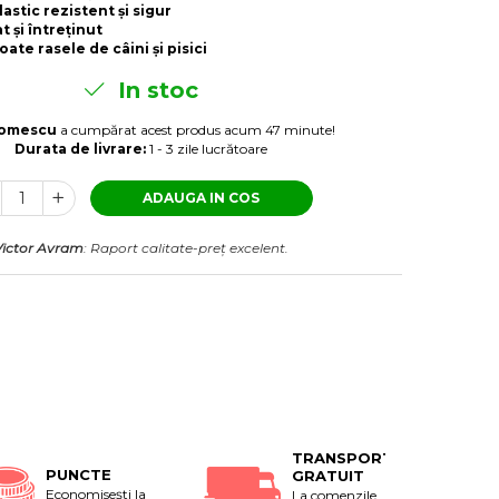
lastic rezistent și sigur
t și întreținut
oate rasele de câini și pisici
In stoc
Tomescu
a cumpărat acest produs acum 47 minute!
Durata de livrare:
1 - 3 zile lucrătoare
ADAUGA IN COS
Victor Avram
: Raport calitate-preț excelent.
TRANSPORT
PUNCTE
GRATUIT
Economiseşti la
La comenzile