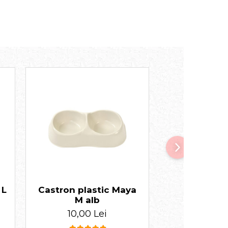
 L
Castron plastic Maya
Castron plas
M alb
10,00 
10,00 Lei