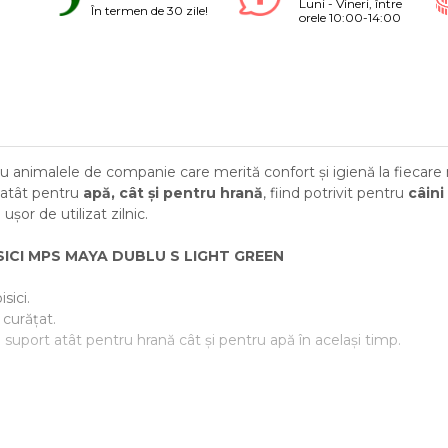
Luni - Vineri, între
În termen de 30 zile!
orele 10:00-14:00
ru animalele de companie care merită confort și igienă la fiecare
l atât pentru
apă, cât și pentru hrană
, fiind potrivit pentru
câini 
șor de utilizat zilnic.
SICI MPS MAYA DUBLU S LIGHT GREEN
isici.
 curățat.
 suport atât pentru hrană cât și pentru apă în același timp.