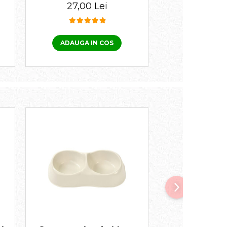
300 ml
250 
27,00 Lei
32,00 
ADAUGA IN COS
ADAUGA I