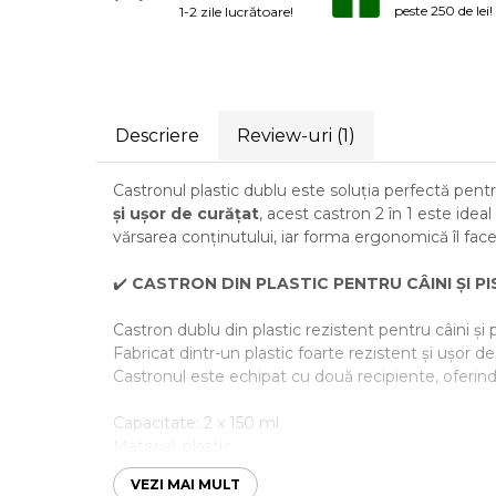
Laxative
peste 250 de lei!
1-2 zile lucrătoare!
Gel antiinflamator
Descriere
Review-uri
(1)
Castronul plastic dublu este soluția perfectă pent
și ușor de curățat
, acest castron 2 în 1 este idea
vărsarea conținutului, iar forma ergonomică îl face u
✔️
CASTRON DIN PLASTIC PENTRU CÂINI ȘI PI
Castron dublu din plastic rezistent pentru câini și p
Fabricat dintr-un plastic foarte rezistent și ușor de
Castronul este echipat cu două recipiente, oferind
Capacitate: 2 x 150 ml
Material: plastic
Culoare: verde
VEZI MAI MULT