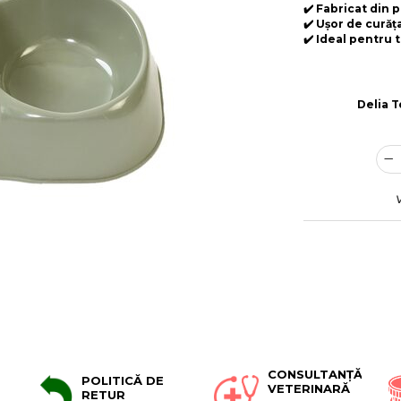
✔️ Fabricat din p
✔️ Ușor de curăța
✔️ Ideal pentru t
Delia 
CONSULTANȚĂ
POLITICĂ DE
VETERINARĂ
RETUR