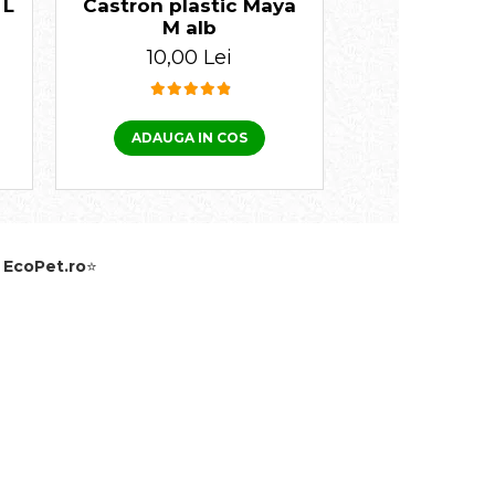
 L
Castron plastic Maya
Castron plas
M alb
10,00 
10,00 Lei
ADAUGA IN COS
ADAUGA I
e
EcoPet.ro
⭐