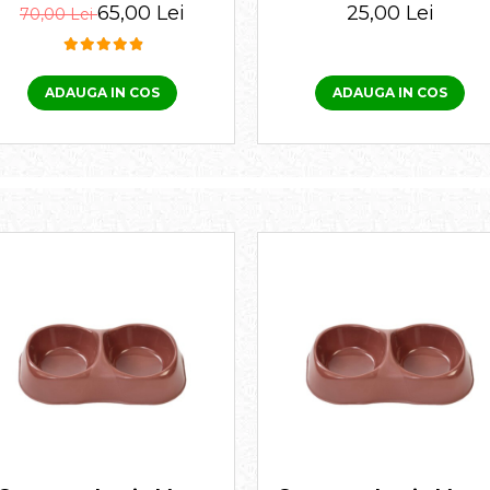
tabletă
250 ml
65,00 Lei
25,00 Lei
70,00 Lei
ADAUGA IN COS
ADAUGA IN COS