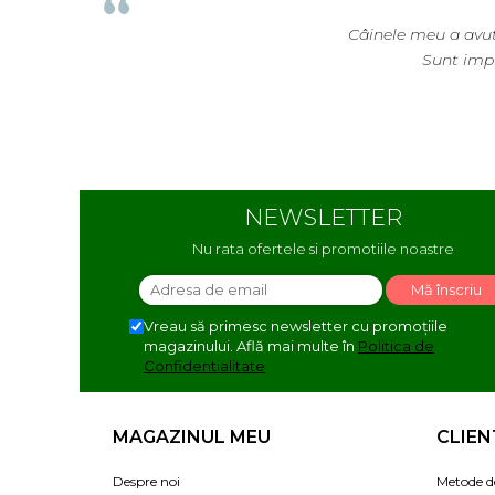
Câinele meu a avut nevo
Sunt impresio
NEWSLETTER
Nu rata ofertele si promotiile noastre
Vreau să primesc newsletter cu promoțiile
magazinului. Află mai multe în
Politica de
Confidentialitate
MAGAZINUL MEU
CLIEN
Despre noi
Metode d