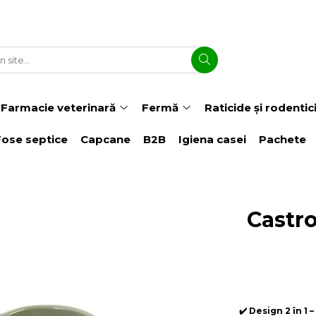
Farmacie veterinară
Fermă
Raticide și rodentic
Fose septice
Capcane
B2B
Igiena casei
Pachete
Castro
✔️ Design 2 în 1