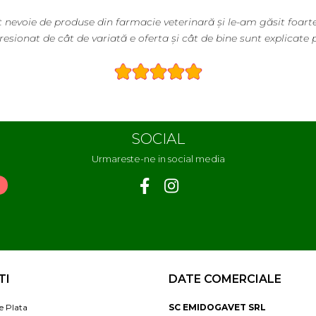
ie de produse din farmacie veterinară și le-am găsit foarte ușo
nat de cât de variată e oferta și cât de bine sunt explicate prod
SOCIAL
Urmareste-ne in social media
TI
DATE COMERCIALE
e Plata
SC EMIDOGAVET SRL