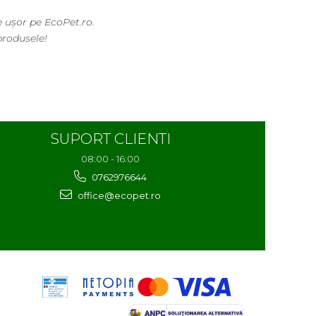
r pe EcoPet.ro.
usele!
SUPORT CLIENTI
08:00 - 16:00
0762976644
office@ecopet.ro