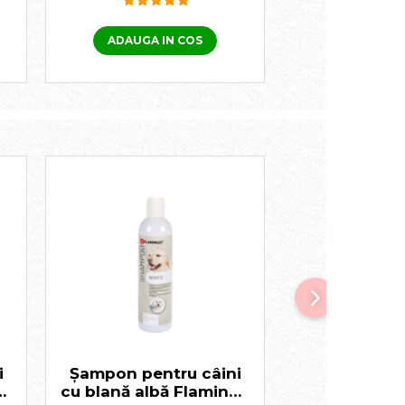
ADAUGA IN COS
ADAUGA I
i
Șampon pentru câini
Șampon pen
o
cu blană albă Flamingo
cu blană al