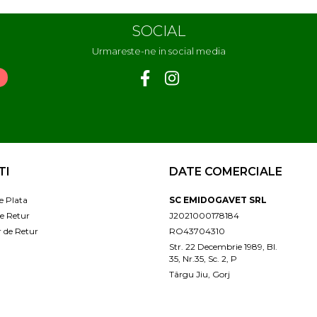
SOCIAL
Urmareste-ne in social media
TI
DATE COMERCIALE
e Plata
SC EMIDOGAVET SRL
de Retur
J2021000178184
 de Retur
RO43704310
Str. 22 Decembrie 1989, Bl.
35, Nr.35, Sc. 2, P
Târgu Jiu, Gorj