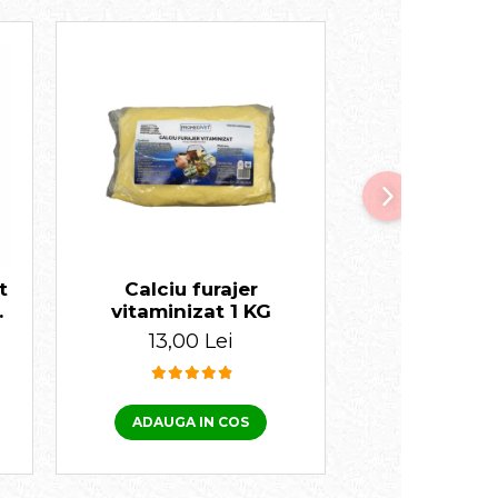
-23%
t
Calciu furajer
Antiparazit
i,
vitaminizat 1 KG
Frontline pe
te
spot on 2-
13,00 Lei
50
65,00 Lei
pipe
ADAUGA IN COS
ADAUGA I