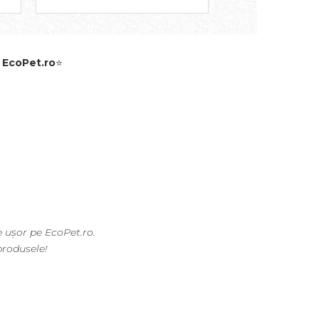
e
EcoPet.ro
⭐
 ușor pe EcoPet.ro.
produsele!