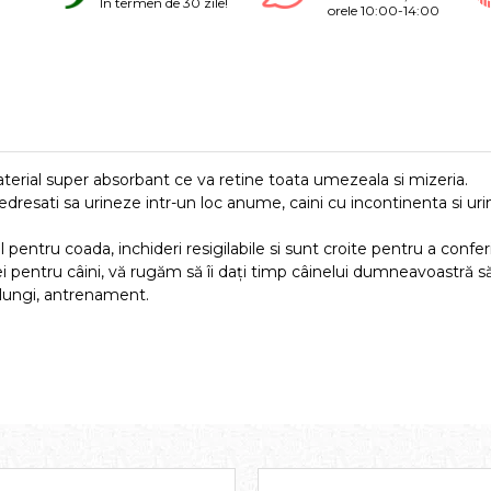
În termen de 30 zile!
orele 10:00-14:00
erial super absorbant ce va retine toata umezeala si mizeria.
nedresati sa urineze intr-un loc anume, caini cu incontinenta si ur
 pentru coada, inchideri resigilabile si sunt croite pentru a conferi
 pentru câini, vă rugăm să îi daţi timp câinelui dumneavoastră să 
i lungi, antrenament.