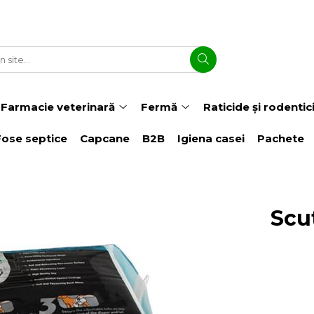
Farmacie veterinară
Fermă
Raticide și rodentic
Fose septice
Capcane
B2B
Igiena casei
Pachete
Scu