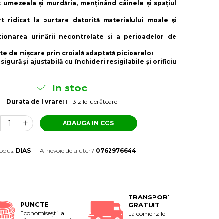
nt umezeala și murdăria, menținând câinele și spațiul
t ridicat la purtare datorită materialului moale și
tionarea urinării necontrolate și a perioadelor de
ate de mișcare prin croială adaptată picioarelor
 sigură și ajustabilă cu închideri resigilabile și orificiu
In stoc
Durata de livrare:
1 - 3 zile lucrătoare
ADAUGA IN COS
odus:
DIAS
Ai nevoie de ajutor?
0762976644
TRANSPORT
PUNCTE
GRATUIT
Economiseşti la
La comenzile