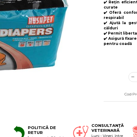
✔️ Rețin eficie
curate
✔️ Oferă confor
respirabil
✔️ Ajută la ges
călduri
✔️ Permit libert
✔️ Asigură fixare
pentru coadă
Cod Pr
CONSULTANȚĂ
POLITICĂ DE
VETERINARĂ
RETUR
Luni - Vineri, între