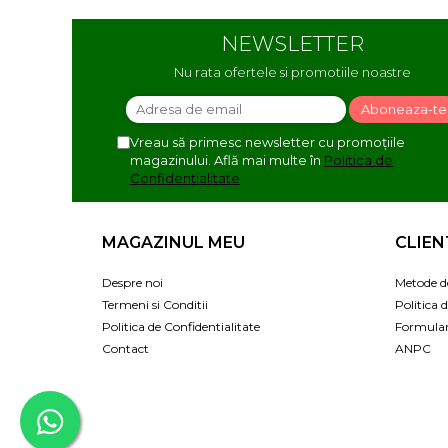
NEWSLETTER
Nu rata ofertele si promotiile noastre
Vreau să primesc newsletter cu promoțiile
magazinului. Află mai multe în
Politica de
Confidentialitate
MAGAZINUL MEU
CLIEN
Despre noi
Metode d
Termeni si Conditii
Politica 
Politica de Confidentialitate
Formular
Contact
ANPC