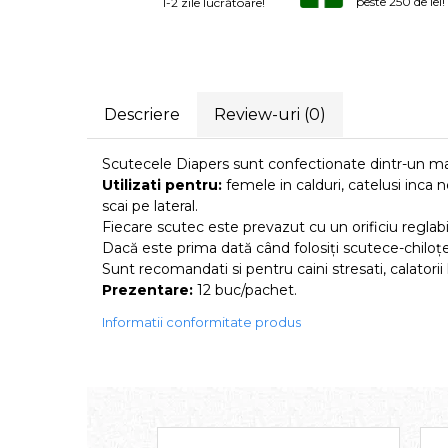
peste 250 de lei!
1-2 zile lucrătoare!
Laxative
Gel antiinflamator
Descriere
Review-uri
(0)
Scutecele Diapers sunt confectionate dintr-un mat
Utilizati pentru:
femele in calduri, catelusi inca 
scai pe lateral.
Fiecare scutec este prevazut cu un orificiu reglabil
Dacă este prima dată când folosiţi scutece-chiloţei
Sunt recomandati si pentru caini stresati, calatori
Prezentare:
12 buc/pachet.
Informatii conformitate produs