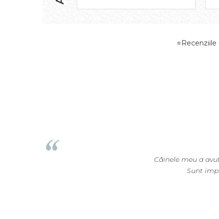
⭐Recenziile d
Câinele meu a avut
Sunt impr