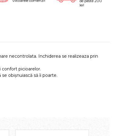
viitoarele comenzi!
de peste 200
lei!
inare necontrolata. Inchiderea se realizeaza prin
 confort picioarelor.
se obişnuiască să îi poarte.