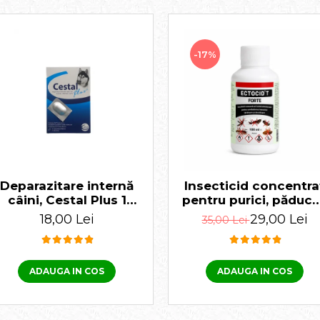
-17%
Deparazitare internă
Insecticid concentra
câini, Cestal Plus 1
pentru purici, păduch
tabletă
gândaci Ectocid For
18,00 Lei
29,00 Lei
35,00 Lei
T 100 ml
ADAUGA IN COS
ADAUGA IN COS