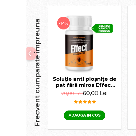
Frecvent cumparate impreuna
-14%
Soluție anti ploșnițe de
pat fără miros Effect
Ultimum PRO 100 ml
60,00 Lei
70,00 Lei
ADAUGA IN COS