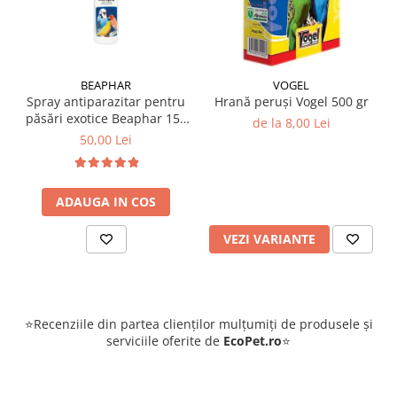
BEAPHAR
VOGEL
Spray antiparazitar pentru
Hrană peruși Vogel 500 gr
păsări exotice Beaphar 150
de la 8,00 Lei
ml
50,00 Lei
ADAUGA IN COS
VEZI VARIANTE
⭐Recenziile din partea clienților mulțumiți de produsele și
serviciile oferite de
EcoPet.ro
⭐