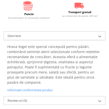
Transport gratuit
Puncte
La comenzile de peste 200 lei!
Economiseşti la viitoarele comenzi!
Descriere
Hrana Vogel este special concepută pentru păsări,
combinând semințe atent selecționate conform rețetelor
recomandate de crescători. Aceasta oferă o alimentație
echilibrată, sprijinind digestia, vitalitatea și aspectul
penajului. Poate fi suplimentată cu fructe și legume
proaspete precum mere, salată sau sfeclă, pentru un
plus de varietate și sănătate. Este ideală pentru orice
pasăre de companie.
Informatii conformitate produs
Review-uri
(0)