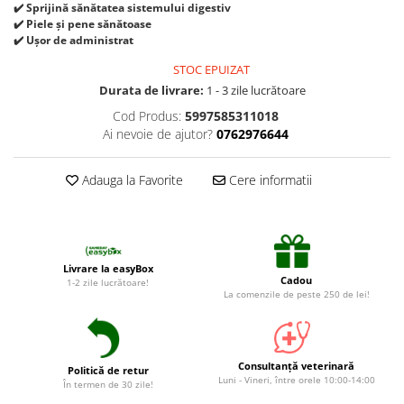
Suplimente și vitamine păsări și
✔️ Sprijină sănătatea sistemului digestiv
găini
✔️ Piele și pene sănătoase
✔️ Ușor de administrat
Antidiareice
STOC EPUIZAT
Laxative
Durata de livrare:
1 - 3 zile lucrătoare
Gel antiinflamator
Cod Produs:
5997585311018
Ai nevoie de ajutor?
0762976644
Adauga la Favorite
Cere informatii
Livrare la easyBox
Cadou
1-2 zile lucrătoare!
La comenzile de peste 250 de lei!
Consultanță veterinară
Politică de retur
Luni - Vineri, între orele 10:00-14:00
În termen de 30 zile!