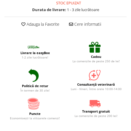
Suplimente și vitamine păsări și
STOC EPUIZAT
găini
Durata de livrare:
1 - 3 zile lucrătoare
Antidiareice
Adauga la Favorite
Cere informatii
Laxative
Gel antiinflamator
Livrare la easyBox
Cadou
1-2 zile lucrătoare!
La comenzile de peste 250 de lei!
Consultanță veterinară
Politică de retur
Luni - Vineri, între orele 10:00-14:00
În termen de 30 zile!
Transport gratuit
Puncte
La comenzile de peste 200 lei!
Economiseşti la viitoarele comenzi!