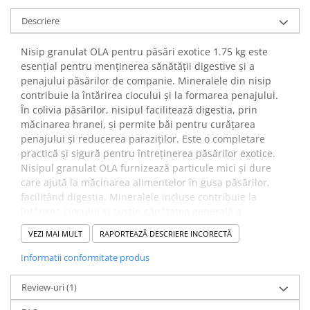
Descriere
Nisip granulat OLA pentru păsări exotice 1.75 kg este
esențial pentru menținerea sănătății digestive și a
penajului păsărilor de companie. Mineralele din nisip
contribuie la întărirea ciocului și la formarea penajului.
În colivia păsărilor, nisipul facilitează digestia, prin
măcinarea hranei, și permite băi pentru curățarea
penajului și reducerea paraziților. Este o completare
practică și sigură pentru întreținerea păsărilor exotice.
Nisipul granulat OLA furnizează particule mici și dure
care ajută la măcinarea alimentelor în gușa păsărilor,
facilitând digestia. Mineralele incluse contribuie la
întărirea ciocului și susțin sănătatea generală a
sistemului digestiv. Prin băile în nisip, păsările își curăță
VEZI MAI MULT
RAPORTEAZĂ DESCRIERE INCORECTĂ
penajul, îndepărtează paraziții și absorb excesul de
grăsime.
Informatii conformitate produs
✔️
Beneficii:
Nisipul OLA sprijină digestia eficientă, contribuie la
Review-uri
(1)
sănătatea ciocului și stimulează formarea unui penaj